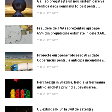
Galileo pregătește un nou sistem care va
verifica dacă semnalul folosit pentru
calcularea poziției este autentic
7 AUGUST 2026
Fraudele de TVA reprezentau aproape
65% din prejudiciile estimate în cele 3.602
de investigații active ale EPPO la sfârșitul
7 AUGUST 2026
lui 2025
Proiecte europene folosesc AI și date
Copernicus pentru a anticipa incendiile și
estima emisiile orașelor
7 AUGUST 2026
Percheziții în Brazilia, Belgia și Germania
într-o anchetă privind subevaluarea
importurilor de materii prime pentru
7 AUGUST 2026
gelatină
UE extinde IRIS² la 348 de sateliți și