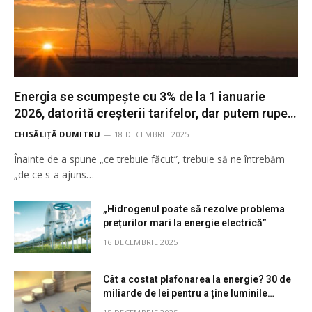
Energia se scumpește cu 3% de la 1 ianuarie
2026, datorită creșterii tarifelor, dar putem rupe
cercul!
CHISĂLIȚĂ DUMITRU
18 DECEMBRIE 2025
Înainte de a spune „ce trebuie făcut”, trebuie să ne întrebăm
„de ce s-a ajuns…
„Hidrogenul poate să rezolve problema
prețurilor mari la energie electrică”
16 DECEMBRIE 2025
Cât a costat plafonarea la energie? 30 de
miliarde de lei pentru a ține luminile
aprinse și casele încălzite