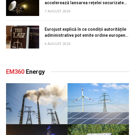
accelerează lansarea rețelei securizate
pentru guverne, apărare și intervenții de
7 AUGUST 2026
urgență
Eurojust explică în ce condiții autoritățile
administrative pot emite ordine europene
de anchetă
6 AUGUST 2026
EM360
Energy