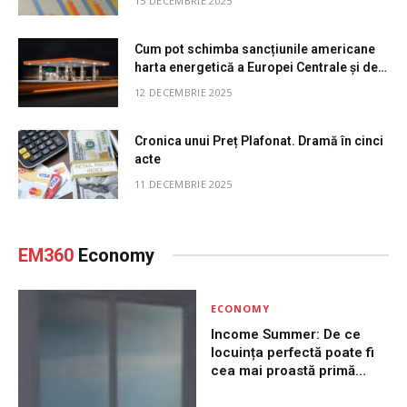
15 DECEMBRIE 2025
Cum pot schimba sancțiunile americane
harta energetică a Europei Centrale și de
Sud-Est. Analiza impactului asupra
12 DECEMBRIE 2025
prețurilor la pompă
Cronica unui Preț Plafonat. Dramă în cinci
acte
11 DECEMBRIE 2025
EM360
Economy
ECONOMY
Income Summer: De ce
locuința perfectă poate fi
cea mai proastă primă
alegere