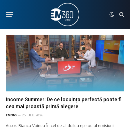
Income Summer: De ce locuința perfectă poate fi
cea mai proastă primă alegere
EM360
25 IULIE 2026
Autor: Bianca Voinea În cel de-al doilea episod al emisiunii