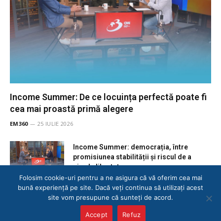
Income Summer: De ce locuința perfectă poate fi
cea mai proastă primă alegere
EM360
25 IULIE 2026
Income Summer: democrația, între
promisiunea stabilității și riscul de a
pierde libertatea
Folosim cookie-uri pentru a ne asigura că vă oferim cea mai
18 IULIE 2026
bună experiență pe site. Dacă veți continua să utilizați acest
site vom presupune că sunteți de acord.
Income 11.07: Vulturii şi Decontul
Accept
Refuz
13 IULIE 2026