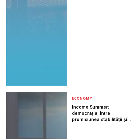
ECONOMY
Income Summer:
democrația, între
promisiunea stabilității și
riscul de a pierde
libertatea