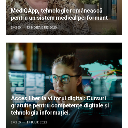
MediQApp, tehnologie românească
pentru un sistem medical performant
EM360
13 NOIEMBRIE 2020
Acces liber la viitorul digital: Cursuri
gratuite pentru competențe digitale și
tehnologia informației.
EM360
17 IULIE 2023