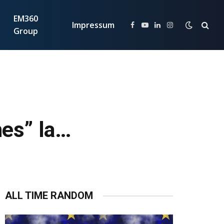
EM360
Impressum
Facebook
YouTube
LinkedIn
Instagram
Group
mes” la…
ALL TIME RANDOM