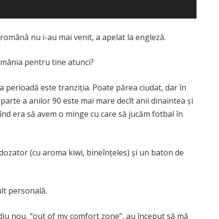
română nu i-au mai venit, a apelat la engleză.
România pentru tine atunci?
a perioadă este tranziția. Poate părea ciudat, dar în
arte a anilor 90 este mai mare decît anii dinaintea și
gînd era să avem o minge cu care să jucăm fotbal în
a dozator (cu aroma kiwi, bineînțeles) și un baton de
lt personală.
ediu nou, “out of my comfort zone”, au început să mă