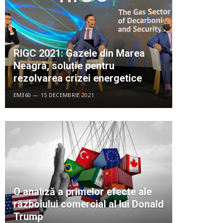
RIGC 2021: Gazele din Marea
Neagră, soluție pentru
rezolvarea crizei energetice
EM360
15 DECEMBRIE 2021
O analiză a primelor efecte ale
războiului comercial al lui Donald
Trump