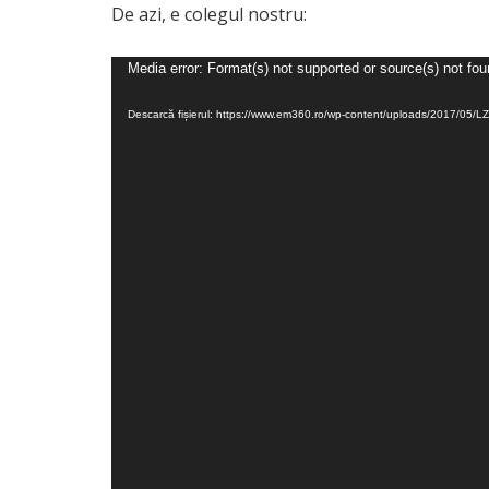
De azi, e colegul nostru:
Player
Media error: Format(s) not supported or source(s) not fo
video
Descarcă fișierul: https://www.em360.ro/wp-content/uploads/2017/05/