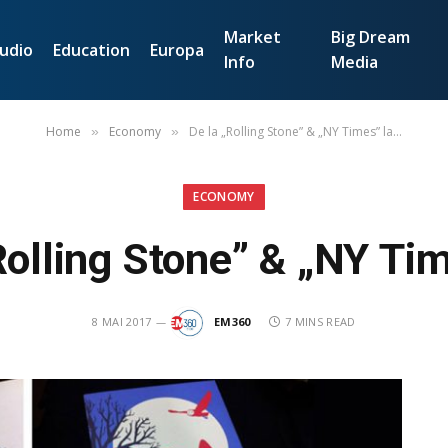
Market
Big Dream
udio
Education
Europa
Info
Media
Home
Economy
De la „Rolling Stone” & „NY Times” la…
»
»
ECONOMY
Rolling Stone” & „NY Ti
8 MAI 2017
EM360
7 MINS READ