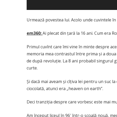
Urmează povestea lui. Acolo unde cuvintele în 
em360:
Ai plecat din țară la 16 ani. Cum era 
Primul cuvînt care îmi vine în minte despre ace
memoria mea contrastul între prima și a doua p
de după revoluție. La 8 ani probabil singurul 
curte.
Și dacă mai aveam și cîțiva lei pentru un suc l
ciocolată, atunci era „heaven on earth”.
Deci tranziția despre care vorbesc este mai mu
Am început liceul în 96′ într-o școală nouă, m