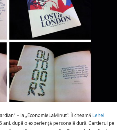
uardian” – la „EconomieLaMinut”: Îl cheamă
Lehel
a 16 ani, după o experiență personală dură. Cartierul pe