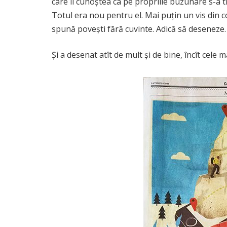
care îl cunoștea ca pe propriile buzunare s-a t
Totul era nou pentru el. Mai puțin un vis din c
spună povești fără cuvinte. Adică să deseneze.
Și a desenat atît de mult și de bine, încît cele 