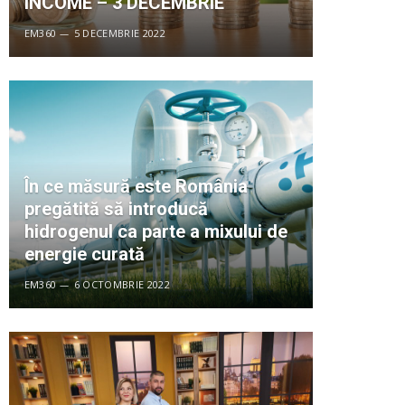
INCOME – 3 DECEMBRIE
EM360
5 DECEMBRIE 2022
În ce măsură este România
pregătită să introducă
hidrogenul ca parte a mixului de
energie curată
EM360
6 OCTOMBRIE 2022