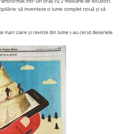
ransformat într-un oraș cu 2 milioane de locuitori.
opilărie: să inventeze o lume complet nouă și să
mai mari ziare și reviste din lume i-au cerut desenele.