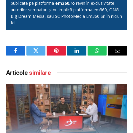
publicate pe platforma
em360.ro
revin în exclusivitate
autorilor semnatari și nu implică platforma em360, ONG
Big Dream Media, sau SC PhotoMedia Em360 Srl în niciun
fel.
Facebook
Twitter
Pinterest
LinkedIn
WhatsApp
Email
Articole
similare