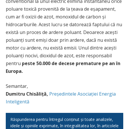
conventional la unul electric elimină instantaneu orice
poluare toxică provenită de la țeava de eșapament,
cum ar fi oxizii de azot, monoxidul de carbon și
hidrocarburile. Acest lucru se datorează faptului că nu
există un proces de ardere poluant. Deoarece acești
poluanți sunt emiși doar prin ardere, dacă nu există
motor cu ardere, nu există emisii. Unul dintre acești
poluanți nocivi, dioxidul de azot, este responsabil
pentru
peste 50.000 de decese premature pe an în
Europa.
Semantar,
Dumitru Chisăliță,
Președintele Asociației Energia
Inteligentă
Răspunderea pentru întregul conținut și toate analizele,
ideile și opiniile exprimate, în integralitatea lor, în articolele