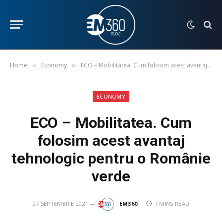
Home
Economy
ECO – Mobilitatea. Cum folosim acest avantaj tehnologic pentru o Românie verde
»
»
ECONOMY
ECO – Mobilitatea. Cum
folosim acest avantaj
tehnologic pentru o Românie
verde
27 SEPTEMBRIE 2021
EM360
7 MINS READ