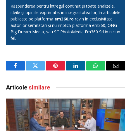
Răspunderea pentru întregul conținut și toate analizele,
ideile și opiniile exprimate, în integralitatea lor, în articolele
publicate pe platforma
em360.ro
revin în exclusivitate
autorilor semnatari și nu implică platforma em360, ONG
Big Dream Media, sau SC PhotoMedia Em360 Srl în niciun
fel.
Facebook
Twitter
Pinterest
LinkedIn
WhatsApp
Email
Articole
similare