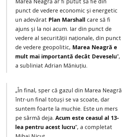
Marea Neagră ar fi putut să fie din
punct de vedere economic și energetic
un adevărat
Plan Marshall
care să fi
ajuns și la noi acum. Iar din punct de
vedere al securității naționale, din punct
de vedere geopolitic,
Marea Neagră e
mult mai importantă decât Deveselu
”,
a subliniat Adrian Măniuțiu.
„În final, sper că gazul din Marea Neagră
într-un final totuși se va scoate, dar
suntem foarte la muchie. Este un mers
pe sârmă deja.
Acum este ceasul al 13-
lea pentru acest lucru
”, a completat
Mihai Nicuț.