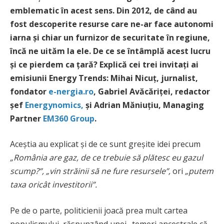
emblematic în acest sens. Din 2012, de când au
fost descoperite resurse care ne-ar face autonomi
iarna și chiar un furnizor de securitate în regiune,
încă ne uităm la ele. De ce se întâmplă acest lucru
și ce pierdem ca țară? Explică cei trei invitați ai
emisiunii Energy Trends: Mihai Nicuț, jurnalist,
fondator
e-nergia.ro
, Gabriel Avăcăriței, redactor
șef
Energynomics,
și Adrian Măniuțiu, Managing
Partner
EM360 Group
.
Aceștia au explicat și de ce sunt greșite idei precum
„România are gaz, de ce trebuie să plătesc eu gazul
scump?”,
„vin străinii să ne fure resursele”,
ori
„putem
taxa oricât investitorii”.
Pe de o parte, politicienii joacă prea mult cartea
populismului, răspunzând unei „temeri ancestrale că