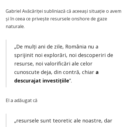
Gabriel Avăcăriței subliniază că aceeași situație o avem
și în ceea ce privește resursele onshore de gaze
naturale.
„De mulți ani de zile, România nu a
sprijinit noi explorări, noi descoperiri de
resurse, noi valorificări ale celor
cunoscute deja, din contră, chiar
a
descurajat investițiile
”.
El a adăugat că
„resursele sunt teoretic ale noastre, dar