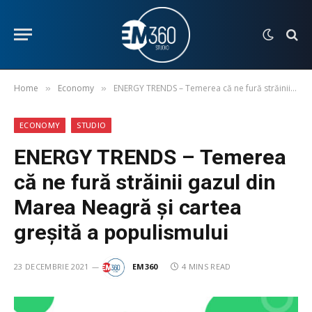
Home
Economy
ENERGY TRENDS – Temerea că ne fură străinii gazul din Marea Neagră și cartea greșită a populismului
»
»
ECONOMY
STUDIO
ENERGY TRENDS – Temerea
că ne fură străinii gazul din
Marea Neagră și cartea
greșită a populismului
23 DECEMBRIE 2021
EM360
4 MINS READ