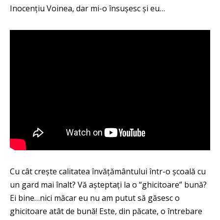
Inocențiu Voinea, dar mi-o însușesc și eu…
Cu cât crește calitatea învățământului într-o școală cu
un gard mai înalt? Vă așteptați la o “ghicitoare” bună?
Ei bine…nici măcar eu nu am putut să găsesc o
ghicitoare atât de bună! Este, din păcate, o întrebare