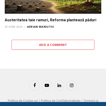
Austeritatea taie ramuri, Reforma plantează păduri
29 IUNIE 2026
ADRIAN MANIUTIU
ADD A COMMENT
Facebook
YouTube
LinkedIn
Instagram
Politica de Cookie-uri
|
Politica de Confidențialitate
|
Termeni și
Condiții