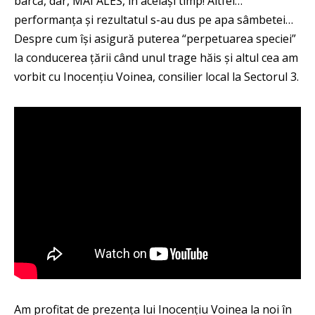
barcă, dar, MAI ALES, în același timp! Altfel…
performanța și rezultatul s-au dus pe apa sâmbetei…
Despre cum își asigură puterea “perpetuarea speciei”
la conducerea țării când unul trage hăis și altul cea am
vorbit cu Inocențiu Voinea, consilier local la Sectorul 3.
Am profitat de prezența lui Inocențiu Voinea la noi în