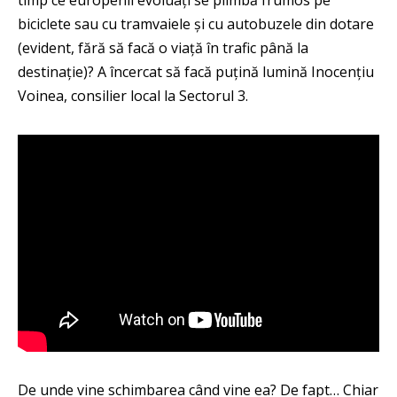
timp ce europenii evoluați se plimbă frumos pe
biciclete sau cu tramvaiele și cu autobuzele din dotare
(evident, fără să facă o viață în trafic până la
destinație)? A încercat să facă puțină lumină Inocențiu
Voinea, consilier local la Sectorul 3.
De unde vine schimbarea când vine ea? De fapt… Chiar