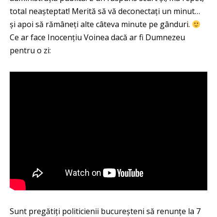
total neașteptat! Merită să vă deconectați un minut…
și apoi să rămâneți alte câteva minute pe gânduri.
Ce ar face Inocențiu Voinea dacă ar fi Dumnezeu
pentru o zi:
Sunt pregătiți politicienii bucureșteni să renunțe la 7