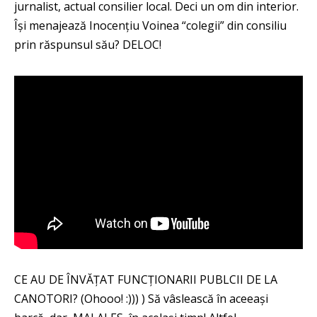
jurnalist, actual consilier local. Deci un om din interior.
Își menajează Inocențiu Voinea “colegii” din consiliu
prin răspunsul său? DELOC!
CE AU DE ÎNVĂȚAT FUNCȚIONARII PUBLCII DE LA
CANOTORI? (Ohooo! :))) ) Să vâslească în aceeași