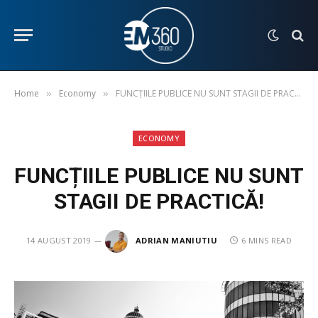
Home
Economy
FUNCȚIILE PUBLICE NU SUNT STAGII DE PRACTICĂ!
»
»
ECONOMY
FUNCȚIILE PUBLICE NU SUNT
STAGII DE PRACTICĂ!
14 AUGUST 2019
ADRIAN MANIUTIU
6 MINS READ