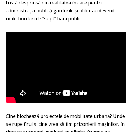
tristă desprinsă din realitatea în care pentru
administrația publică gardurile școlilor au devenit
noile borduri de “supt” bani publici.
Cine blochează proiectele de mobilitate urbană? Unde
se rupe firul și cine vrea să fim prizonierii mașinilor, în