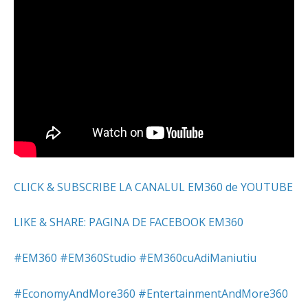
CLICK & SUBSCRIBE LA CANALUL EM360 de YOUTUBE
LIKE & SHARE: PAGINA DE FACEBOOK EM360
#
EM360
#
EM360Studio
#
EM360cuAdiManiutiu
#
EconomyAndMore360
#
EntertainmentAndMore360