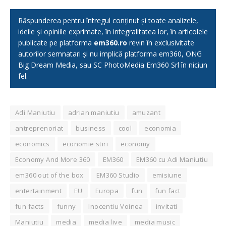
Răspunderea pentru întregul conținut și toate analizele,
ideile și opiniile exprimate, în integralitatea lor, în articolele
publicate pe platforma
em360.ro
revin în exclusivitate
autorilor semnatari și nu implică platforma em360, ONG
Big Dream Media, sau SC PhotoMedia Em360 Srl în niciun
fel.
Adi Maniutiu
adrian maniutiu
amuzant
antreprenoriat
business
cool
economia
economics
economie stiri
economy
Economy And More 360
EM360
EM360 cu Adi Maniutiu
em360 out of the box
EM360 Studio
emisiune
entertainment
EU
Europa
fun
fun fact
fun facts
funny
Inocentiu Voinea
invitati
Maniutiu
media
media live
media music