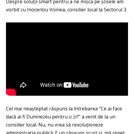
Despre soluții smart pentru a ne mișca pe șosele am
vorbit cu Inocențiu Voinea, consilier local la Sectorul 3.
Cel mai neașteptat răspuns la întrebarea “Ce ai face
dacă ai fi Dumnezeu pentru o zi?” a venit de la un
consilier local. Nu, nu vrea să revoluționeze
administrația publică. E un răspuns scurt și, mă repet,