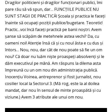
Dragilor politicieni și dragilor funcționari publici, îmi
pare rău să vă spun, dar… FUNCȚIILE PUBLICE NU
SUNT STAGII DE PRACTICĂ! Școala și practica le faceți
înainte să ocupați poziții publice/bugetare. Teoretic!
Practic…voi încă faceți practică pe banii noștri. Avem
șanse să scăpăm de metehnele astea vechi? Da, cu
oameni noi! Atenție însă că și cu noul ăsta e cu dus și
întors… Nou, nou, dar cât de nou poate să fie un om
nou? Că doar nu luăm niște proaspeți absolvenți și le
dăm executivul pe mână. Am răspuns la dilema asta
împreună cu un om nou din administrația publică.
Inocențiu Voinea, antreprenor și fost jurnalist, nou
cosilier local la Sectorul 3. (Mă rog, este la al doilea
mandat, dar nou în sensul de minte proaspătă și cu
viziune.) Avem 3 atribute ale unui om nou.