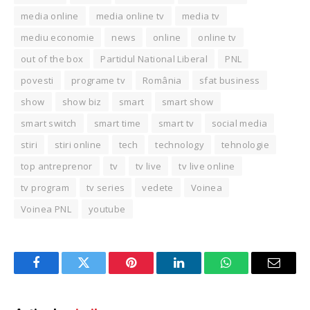
media online
media online tv
media tv
mediu economie
news
online
online tv
out of the box
Partidul National Liberal
PNL
povesti
programe tv
România
sfat business
show
show biz
smart
smart show
smart switch
smart time
smart tv
social media
stiri
stiri online
tech
technology
tehnologie
top antreprenor
tv
tv live
tv live online
tv program
tv series
vedete
Voinea
Voinea PNL
youtube
Facebook
Twitter
Pinterest
LinkedIn
WhatsApp
Email