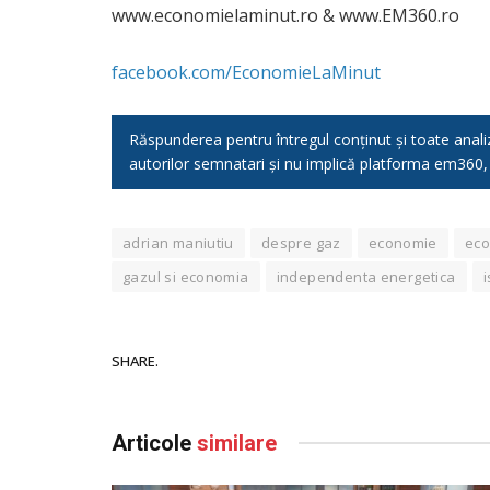
www.economielaminut.ro & www.EM360.ro
facebook.com/EconomieLaMinut
Răspunderea pentru întregul conținut și toate analizel
autorilor semnatari și nu implică platforma em360
adrian maniutiu
despre gaz
economie
eco
gazul si economia
independenta energetica
SHARE.
Articole
similare