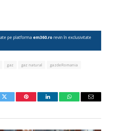
licate pe platforma
em360.ro
revin în exclusivitate
gaz
gaz natural
gazdeRomania
ok
Twitter
Pinterest
LinkedIn
WhatsApp
Email