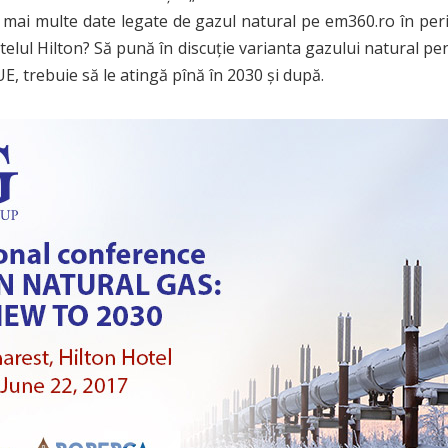
ea mai multe date legate de gazul natural pe em360.ro în per
lul Hilton? Să pună în discuție varianta gazului natural pen
E, trebuie să le atingă pînă în 2030 și după.