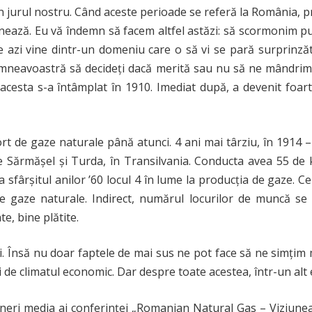
în jurul nostru. Când aceste perioade se referă la România, p
nează. Eu vă îndemn să facem altfel astăzi: să scormonim pu
e azi vine dintr-un domeniu care o să vi se pară surprinză
 dumneavoastră să decideți dacă merită sau nu să ne mândrim
l acesta s-a întâmplat în 1910. Imediat după, a devenit foa
 de gaze naturale până atunci. 4 ani mai târziu, în 1914 
Sărmășel și Turda, în Transilvania. Conducta avea 55 de kil
 sfârșitul anilor ’60 locul 4 în lume la producția de gaze. C
 gaze naturale. Indirect, numărul locurilor de muncă se 
te, bine plătite.
. Însă nu doar faptele de mai sus ne pot face să ne simțim mâ
i de climatul economic. Dar despre toate acestea, într-un alt 
neri media ai conferinței „Romanian Natural Gas – Viziunea p