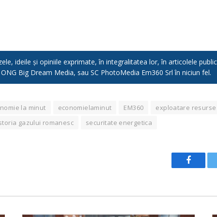
e, ideile și opiniile exprimate, în integralitatea lor, în articolele pub
, ONG Big Dream Media, sau SC PhotoMedia Em360 Srl în niciun fel.
nomie la minut
economielaminut
EM360
exploatare resurse
istoria gazului romanesc
securitate energetica
Facebo