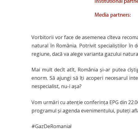
Vorbitorii vor face de asemenea cîteva recoma
natural în România. Potrivit specialiștilor 
regiune, dacă va alege varianta gazului natura
Mai mult decît atît, România și-ar putea cîșt
enorm. Să ajungi să îți acoperi necesarul inte
nespecialist, nu-i așa?
Vom urmări cu atenție conferința EPG din 22.06 
programul şi agenda evenimentului, puteţi af
#GazDeRomania!