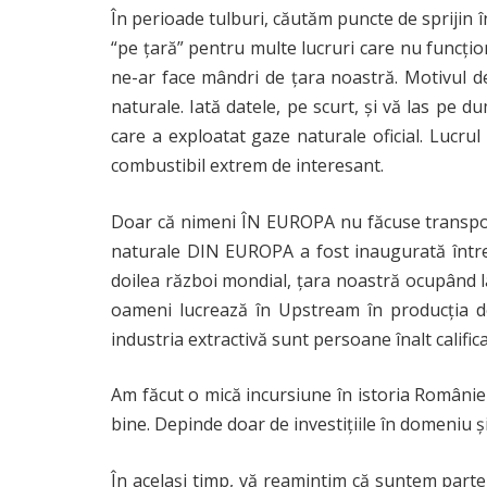
În perioade tulburi, căutăm puncte de sprijin 
“pe țară” pentru multe lucruri care nu funcțio
ne-ar face mândri de țara noastră. Motivul d
naturale. Iată datele, pe scurt, și vă las pe
care a exploatat gaze naturale oficial. Lucru
combustibil extrem de interesant.
Doar că nimeni ÎN EUROPA nu făcuse transport
naturale DIN EUROPA a fost inaugurată între 
doilea război mondial, țara noastră ocupând la
oameni lucrează în Upstream în producția de
industria extractivă sunt persoane înalt califica
Am făcut o mică incursiune în istoria României
bine. Depinde doar de investițiile în domeniu ș
În același timp, vă reamintim că suntem parte