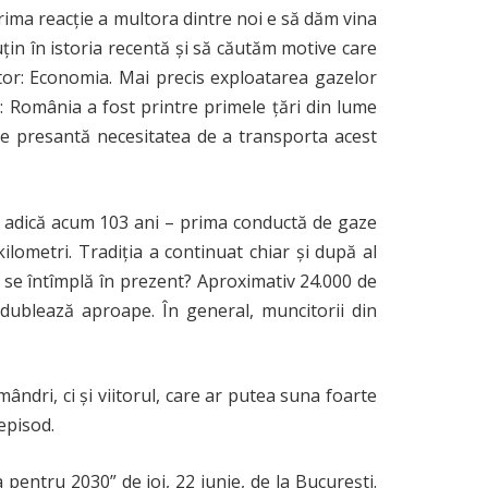
rima reacție a multora dintre noi e să dăm vina
țin în istoria recentă și să căutăm motive care
tor: Economia. Mai precis exploatarea gazelor
: România a fost printre primele țări din lume
rte presantă necesitatea de a transporta acest
– adică acum 103 ani – prima conductă de gaze
ometri. Tradiția a continuat chiar și după al
e se întîmplă în prezent? Aproximativ 24.000 de
dublează aproape. În general, muncitorii din
ndri, ci și viitorul, care ar putea suna foarte
episod.
entru 2030” de joi, 22 iunie, de la București.