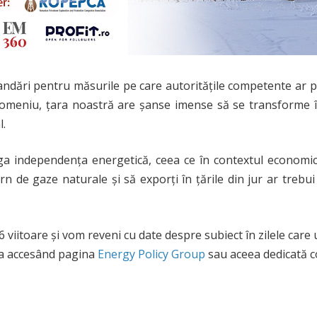
ndări pentru măsurile pe care autoritățile competente ar pu
în domeniu, țara noastră are șanse imense să se transforme 
l.
iga independența energetică, ceea ce în contextul economic 
rn de gaze naturale și să exporți în țările din jur ar trebui
viitoare și vom reveni cu date despre subiect în zilele care 
la accesând pagina
Energy Policy Group
sau aceea dedicată co