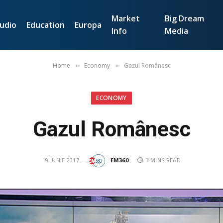
Market
Big Dream
udio
Education
Europa
Info
Media
Home
Economy
Gazul Românesc
»
»
ECONOMY
Gazul Românesc
19 IUNIE 2017
EM360
3 MINS READ