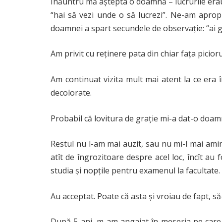
Înăuntru mă aștepta o doamnă – lucrurile erau 
“hai să vezi unde o să lucrezi”. Ne-am apropi
doamnei a spart secundele de observație: “ai grij
Am privit cu reținere pata din chiar fața piciorul
Am continuat vizita mult mai atent la ce era î
decolorate.
Probabil că lovitura de grație mi-a dat-o doamna
Restul nu l-am mai auzit, sau nu mi-l mai ami
atît de îngrozitoare despre acel loc, încît au
studia și nopțile pentru examenul la facultate.
Au acceptat. Poate că asta și vroiau de fapt, să
După 5 ani, m-am angajat în meseria pe care vr