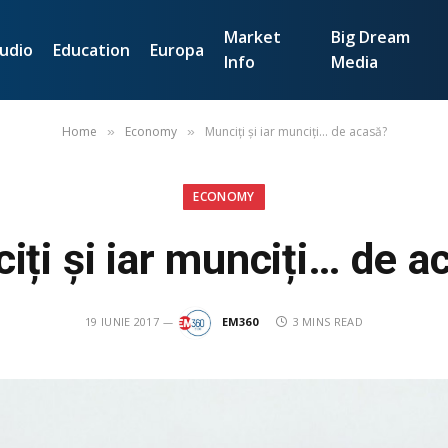
Market
Big Dream
udio
Education
Europa
Info
Media
Home
Economy
Munciți și iar munciți… de acasă?
»
»
ECONOMY
iți și iar munciți… de a
19 IUNIE 2017
EM360
3 MINS READ