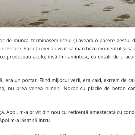
 loc de muncă: terminasem liceul și aveam o părere destul d
 încercare. Părinții mei au vrut să marcheze momentul și să î
 ce produceau acolo, însă îmi amintesc, cu detalii de o a
că, era un portar. Fiind mijlocul verii, era cald, extrem de c
eea, nu prea venea nimeni. Noroc cu plăcile de beton car
nță. Apoi, m-a privit din nou cu reticență amestecată cu con
Apoi m-a lăsat să intru.