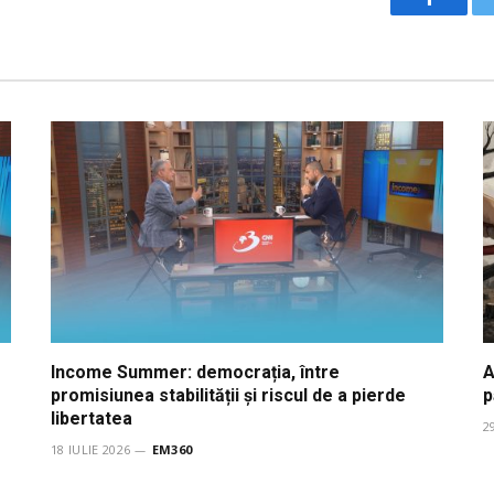
Facebo
Income Summer: democrația, între
A
promisiunea stabilității și riscul de a pierde
p
libertatea
2
18 IULIE 2026
EM360