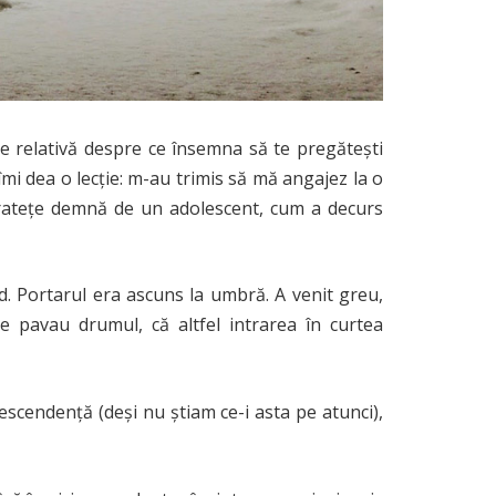
e relativă despre ce însemna să te pregătești
mi dea o lecție: m-au trimis să mă angajez la o
curatețe demnă de un adolescent, cum a decurs
ald. Portarul era ascuns la umbră. A venit greu,
e pavau drumul, că altfel intrarea în curtea
descendență (deși nu știam ce-i asta pe atunci),