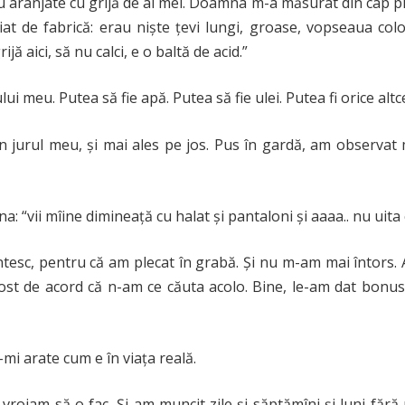
aranjate cu grijă de ai mei. Doamna m-a măsurat din cap pînă
at de fabrică: erau niște țevi lungi, groase, vopseaua col
ă aici, să nu calci, e o baltă de acid.”
ui meu. Putea să fie apă. Putea să fie ulei. Putea fi orice altc
n jurul meu, și mai ales pe jos. Pus în gardă, am observat 
: “vii mîine dimineață cu halat și pantaloni și aaaa.. nu uita
ntesc, pentru că am plecat în grabă. Și nu m-am mai întors. 
 fost de acord că n-am ce căuta acolo. Bine, le-am dat bonus 
-mi arate cum e în viața reală.
oiam să o fac. Și-am muncit zile și săptămîni și luni fără 