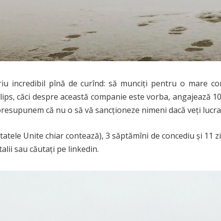
u incredibil pînă de curînd: să munciți pentru o mare com
Philips, căci despre această companie este vorba, angajează 
 presupunem că nu o să vă sancționeze nimeni dacă veți lucra 
Statele Unite chiar contează), 3 săptămîni de concediu și 11 z
alii sau căutați pe linkedin.