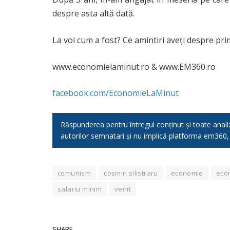
despre asta altă dată.
La voi cum a fost? Ce amintiri aveți despre pri
www.economielaminut.ro & www.EM360.ro
facebook.com/EconomieLaMinut
Răspunderea pentru întregul conținut și toate analizel
autorilor semnatari și nu implică platforma em360
comunism
cosmin silistraru
economie
eco
salariu minim
venit
SHARE.