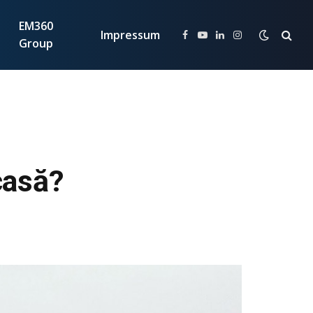
EM360
Impressum
Facebook
YouTube
LinkedIn
Instagram
Group
casă?