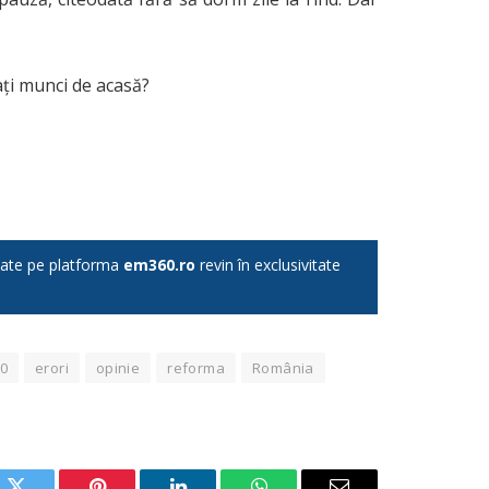
ați munci de acasă?
licate pe platforma
em360.ro
revin în exclusivitate
0
erori
opinie
reforma
România