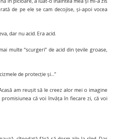
 în picioare, a luat-o înaintea mea și mi-a zis
orată de pe ele se cam decojise, și-apoi vocea
eva, dar nu acid. Era acid.
mai multe “scurgeri” de acid din țevile groase,
 cizmele de protecție și…”
Acasă am reușit să le creez alor mei o imagine
promisiunea că voi învăța în fiecare zi, că voi
pauză, cîteodată fără să dorm zile la rînd. Dar