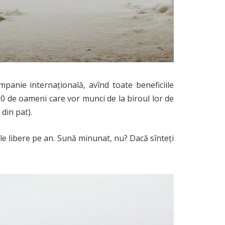
panie internațională, avînd toate beneficiile
100 de oameni care vor munci de la biroul lor de
din pat).
ile libere pe an. Sună minunat, nu? Dacă sînteți