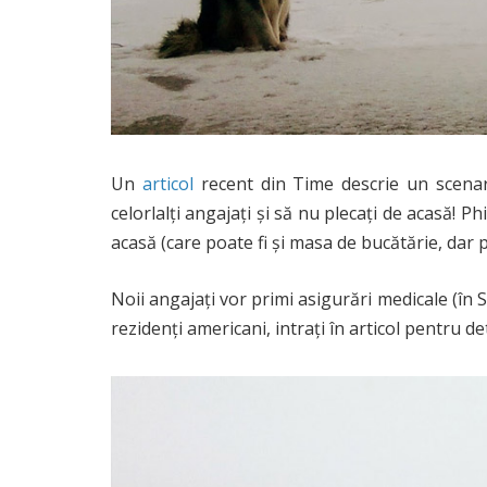
Un
articol
recent din Time descrie un scenari
celorlalți angajați și să nu plecați de acasă! 
acasă (care poate fi și masa de bucătărie, dar
Noii angajați vor primi asigurări medicale (în 
rezidenți americani, intrați în articol pentru det