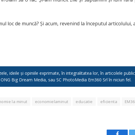
mul loc de muncă? Și acum, revenind la începutul articolului, 
e, ideile și opiniile exprimate, în integralitatea lor, în articolele pub
, ONG Big Dream Media, sau SC PhotoMedia Em360 Srl în niciun fel.
nomie la minut
economielaminut
educatie
eficienta
EM36