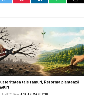
ok
Twitter
Pinterest
LinkedIn
WhatsApp
Email
usteritatea taie ramuri, Reforma plantează
ăduri
9 IUNIE 2026
ADRIAN MANIUTIU