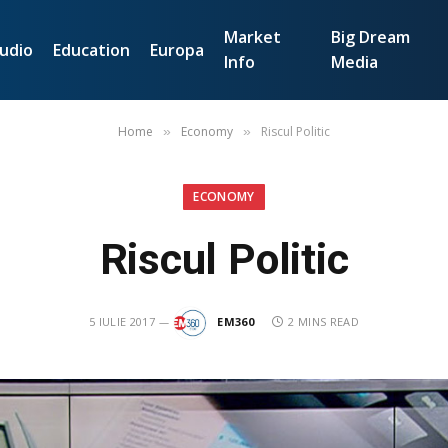
Market
Big Dream
udio
Education
Europa
Info
Media
Home
Economy
Riscul Politic
»
»
ECONOMY
Riscul Politic
5 IULIE 2017
EM360
2 MINS READ