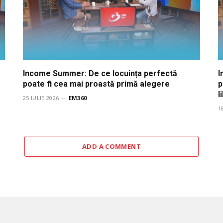
Income Summer: De ce locuința perfectă
I
poate fi cea mai proastă primă alegere
p
l
25 IULIE 2026
EM360
1
ADD A COMMENT