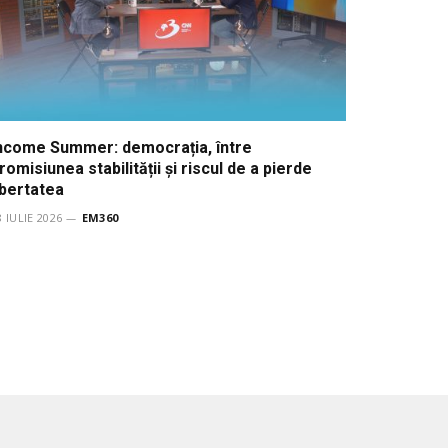
ncome Summer: democrația, între
romisiunea stabilității și riscul de a pierde
ibertatea
8 IULIE 2026
EM360