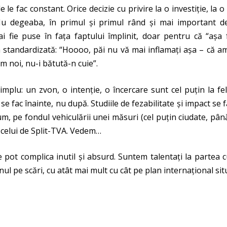
e le fac constant. Orice decizie cu privire la o investiție, la
Nu degeaba, în primul și primul rând și mai important decâ
i fie puse în fața faptului împlinit, doar pentru că “așa f
 standardizată: “Hoooo, păi nu vă mai inflamați așa – că am
m noi, nu-i bătută-n cuie”.
simplu: un zvon, o intenție, o încercare sunt cel puțin la 
e se fac înainte, nu după. Studiile de fezabilitate și impact s
m, pe fondul vehiculării unei măsuri (cel puțin ciudate, până
 celui de Split-TVA. Vedem…
 se pot complica inutil și absurd. Suntem talentați la partea
l pe scări, cu atât mai mult cu cât pe plan internațional situ