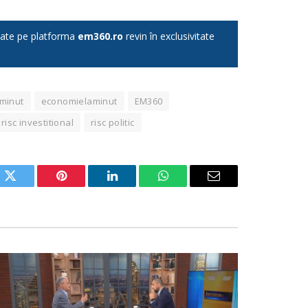
licate pe platforma
em360.ro
revin în exclusivitate
 minut
economielaminut
EM360
risc investitional
risc politic
ok
Twitter
Pinterest
LinkedIn
WhatsApp
Email