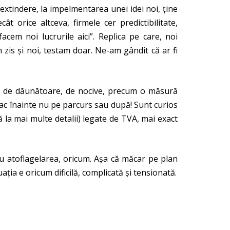
 o extindere, la impelmentarea unei idei noi, ține
t orice altceva, firmele cer predictibilitate,
acem noi lucrurile aici”. Replica pe care, noi
 zis și noi, testam doar. Ne-am gândit că ar fi
fel de dăunătoare, de nocive, precum o măsură
e fac înainte nu pe parcurs sau după! Sunt curios
 la mai multe detalii) legate de TVA, mai exact
 cu atoflagelarea, oricum. Așa că măcar pe plan
ația e oricum dificilă, complicată și tensionată.