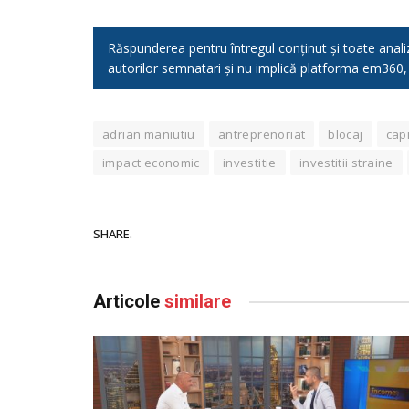
Răspunderea pentru întregul conținut și toate analizel
autorilor semnatari și nu implică platforma em360
adrian maniutiu
antreprenoriat
blocaj
capi
impact economic
investitie
investitii straine
SHARE.
Articole
similare