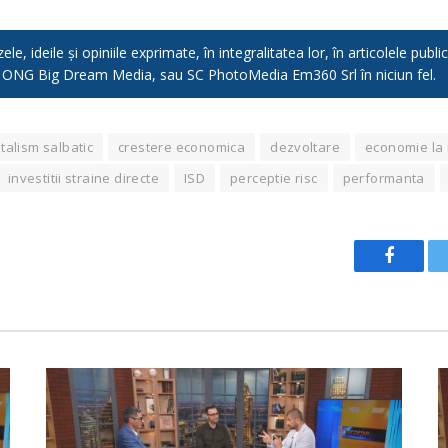
e, ideile și opiniile exprimate, în integralitatea lor, în articolele pub
, ONG Big Dream Media, sau SC PhotoMedia Em360 Srl în niciun fel.
talism salbatic
crestere economica
dezvoltare
economie la
investitii straine directe
ISD
perceptie risc
performanta
Facebo