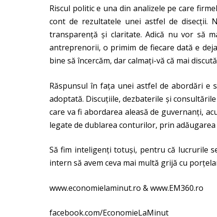
Riscul politic e una din analizele pe care firmel
cont de rezultatele unei astfel de disecții. 
transparență și claritate. Adică nu vor să ma
antreprenorii, o primim de fiecare dată e deja
bine să încercăm, dar calmați-vă că mai discută
Răspunsul în fața unei astfel de abordări e 
adoptată. Discuțiile, dezbaterile și consultăril
care va fi abordarea aleasă de guvernanți, acu
legate de dublarea conturilor, prin adăugarea
Să fim inteligenți totuși, pentru că lucrurile
intern să avem ceva mai multă grijă cu porțelanu
www.economielaminut.ro & www.EM360.ro
facebook.com/EconomieLaMinut