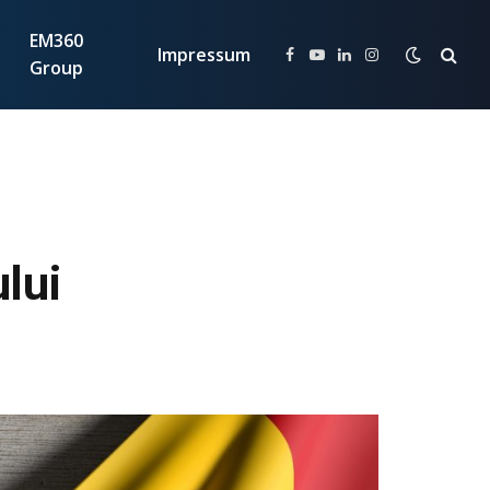
EM360
Impressum
Facebook
YouTube
LinkedIn
Instagram
Group
ului