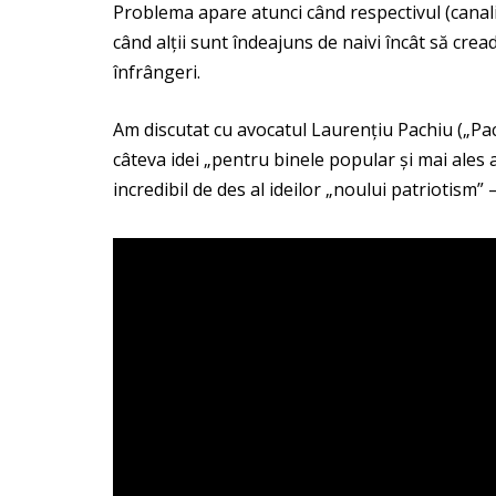
Problema apare atunci când respectivul (canalia
când alții sunt îndeajuns de naivi încât să crea
înfrângeri.
Am discutat cu avocatul Laurențiu Pachiu („
Pac
câteva idei „pentru binele popular și mai ales 
incredibil de des al ideilor „noului patriotism”