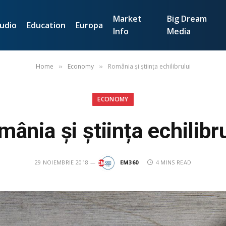
Market
Big Dream
udio
Education
Europa
Info
Media
Home
Economy
România și știința echilibrului
»
»
ECONOMY
ânia și știința echilibr
29 NOIEMBRIE 2018
EM360
4 MINS READ