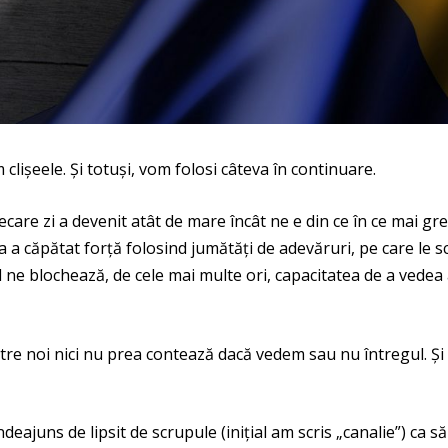
 clișeele. Și totuși, vom folosi câteva în continuare.
ecare zi a devenit atât de mare încât ne e din ce în ce mai g
a a căpătat forță folosind jumătăți de adevăruri, pe care le s
 blochează, de cele mai multe ori, capacitatea de a vedea an
intre noi nici nu prea contează dacă vedem sau nu întregul. Și
ajuns de lipsit de scrupule (inițial am scris „canalie”) ca să