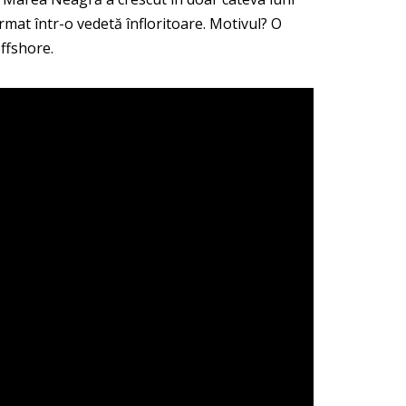
ormat într-o vedetă înfloritoare. Motivul? O
ffshore.