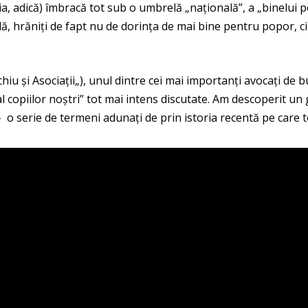
, adică) îmbracă tot sub o umbrelă „națională”, a „binelui po
dă, hrăniți de fapt nu de dorința de mai bine pentru popor, ci
hiu și Asociații
„), unul dintre cei mai importanți avocați de 
al copiilor noștri” tot mai intens discutate. Am descoperit u
 – o serie de termeni adunați de prin istoria recentă pe care 