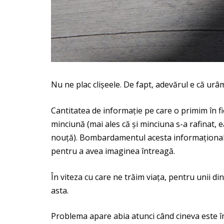
Nu ne plac clișeele. De fapt, adevărul e că urâm
Cantitatea de informație pe care o primim în fi
minciună (mai ales că și minciuna s-a rafinat, e
nouță). Bombardamentul acesta informațional ne
pentru a avea imaginea întreagă.
În viteza cu care ne trăim viața, pentru unii d
asta.
Problema apare abia atunci când cineva este înde