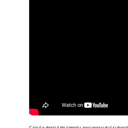
Cazul e destul de simplu: necunoscutul subiect