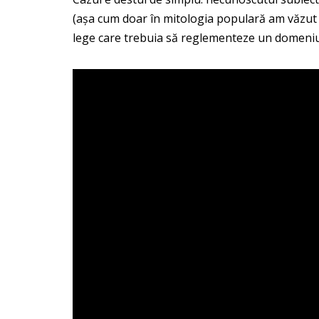
(așa cum doar în mitologia populară am văzut fe
lege care trebuia să reglementeze un domeniu î