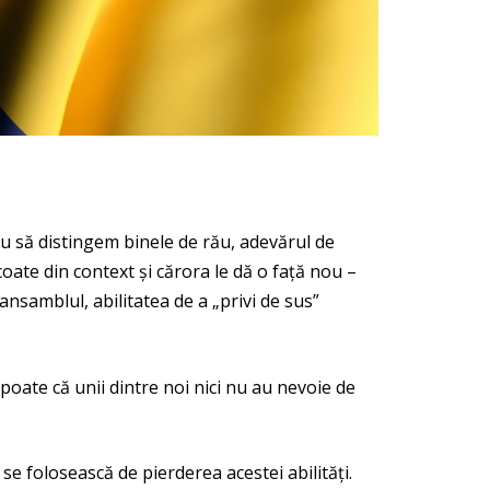
reu să distingem binele de rău, adevărul de
coate din context și cărora le dă o față nou –
samblul, abilitatea de a „privi de sus”
 poate că unii dintre noi nici nu au nevoie de
 se folosească de pierderea acestei abilități.