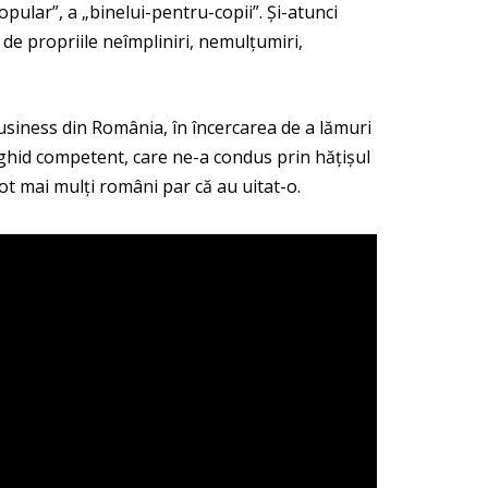
pular”, a „binelui-pentru-copii”. Și-atunci
 de propriile neîmpliniri, nemulțumiri,
business din România, în încercarea de a lămuri
n ghid competent, care ne-a condus prin hățișul
tot mai mulți români par că au uitat-o.