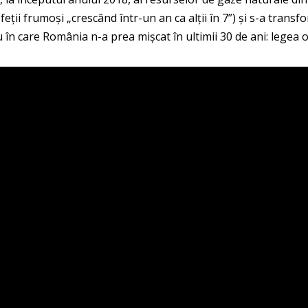
ții frumoși „crescând într-un an ca alții în 7”) și s-a transf
n care România n-a prea mișcat în ultimii 30 de ani: legea o