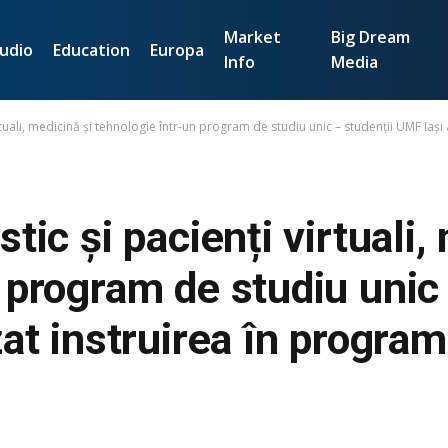
Market
Big Dream
udio
Education
Europa
Info
Media
rtuali, medicină și tehnologie într-un program de studiu unic – studenții UMF Iaș
tic și pacienți virtuali,
 program de studiu unic 
zat instruirea în progr