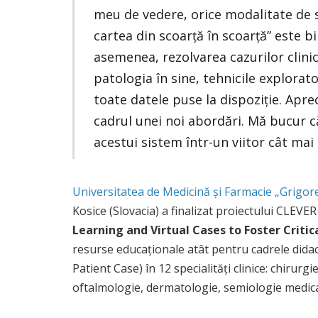
meu de vedere, orice modalitate de st
cartea din scoarță în scoarță” este 
asemenea, rezolvarea cazurilor clini
patologia în sine, tehnicile explorat
toate datele puse la dispoziție. Apre
cadrul unei noi abordări. Mă bucur c
acestui sistem într-un viitor cât mai
Universitatea de Medicină și Farmacie „Grigore
Kosice (Slovacia) a finalizat proiectului CLEVE
Learning and Virtual Cases to Foster Critic
resurse educaționale atât pentru cadrele didact
Patient Case) în 12 specialități clinice: chirur
oftalmologie, dermatologie, semiologie medical