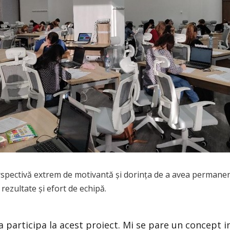
rspectivă extrem de motivantă și dorința de a avea permanen
 rezultate și efort de echipă.
 participa la acest proiect. Mi se pare un concept in