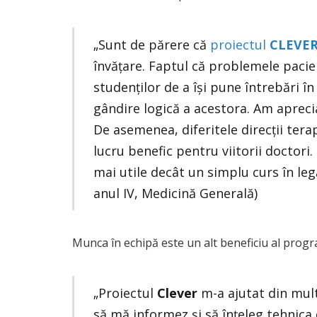
„Sunt de părere că
proiectul
CLEVE
învățare. Faptul că problemele pacien
studenților de a își pune întrebări î
gândire logică a acestora. Am aprecia
De asemenea, diferitele direcții tera
lucru benefic pentru viitorii doctori
mai utile decât un simplu curs în legă
anul IV, Medicină Generală)
Munca în echipă este un alt beneficiu al progra
„Proiectul
Clever
m-a ajutat din mult
să mă informez și să înțeleg tehnica