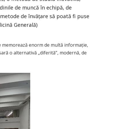
dinile de muncă în echipă, de
 metode de învățare să poată fi puse
dicină Generală)
 se memorează enorm de multă informație,
esară o alternativă „diferită”, modernă, de