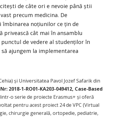
itești de câte ori e nevoie până știi
e vast precum medicina. De
 îmbinarea noțiunilor ce țin de
 să privească cât mai în ansamblu
 punctul de vedere al studenților în
er să ajungem la implementarea
Cehia) și Universitatea Pavol Jozef Safarik din
 Nr: 2018-1-RO01-KA203-049412, Case-Based
 dintr-o serie de proiecte Erasmus+ și oferă
voltat pentru acest proiect 24 de VPC (Virtual
ogie, chirurgie generală, ortopedie, pediatrie,