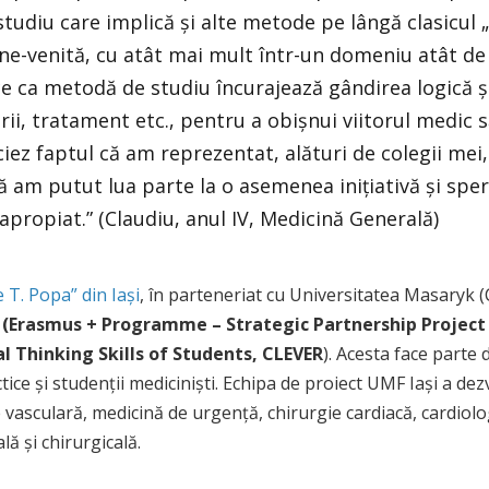
udiu care implică și alte metode pe lângă clasicul „c
bine-venită, cu atât mai mult într-un domeniu atât d
ce ca metodă de studiu încurajează gândirea logică și
orii, tratament etc., pentru a obișnui viitorul medic
ciez faptul că am reprezentat, alături de colegii mei,
ă am putut lua parte la o asemenea inițiativă și sp
 apropiat.” (Claudiu, anul IV, Medicină Generală)
 T. Popa” din Iași
, în parteneriat cu Universitatea Masaryk (
R
(Erasmus + Programme – Strategic Partnership Project
al Thinking Skills of Students, CLEVER
). Acesta face parte
ice și studenții mediciniști. Echipa de proiect UMF Iași a dez
gie vasculară, medicină de urgență, chirurgie cardiacă, cardiol
ă și chirurgicală.