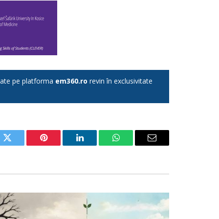
licate pe platforma
em360.ro
revin în exclusivitate
ok
Twitter
Pinterest
LinkedIn
WhatsApp
Email