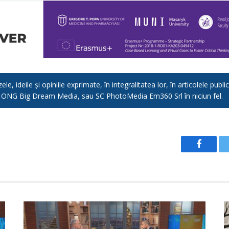
e, ideile și opiniile exprimate, în integralitatea lor, în articolele pub
, ONG Big Dream Media, sau SC PhotoMedia Em360 Srl în niciun fel.
Facebo