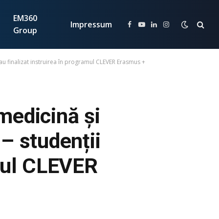
EM360
Impressum
Facebook
YouTube
LinkedIn
Instagram
Group
i au finalizat instruirea în programul CLEVER Erasmus +
 medicină și
– studenții
amul CLEVER