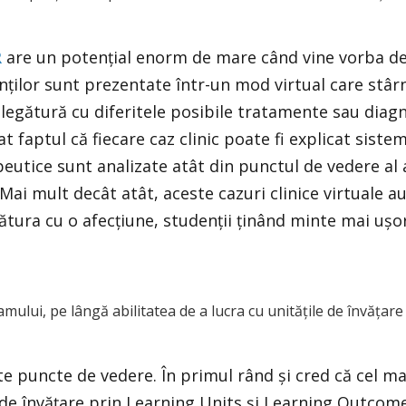
R
are un potențial enorm de mare când vine vorba de
ților sunt prezentate într-un mod virtual care stârn
n legătură cu diferitele posibile tratamente sau diag
t faptul că fiecare caz clinic poate fi explicat siste
peutice sunt analizate atât din punctul de vedere al 
. Mai mult decât atât, aceste cazuri clinice virtuale
tura cu o afecțiune, studenții ținând minte mai ușor a
mului, pe lângă abilitatea de a lucra cu unitățile de învățare
e puncte de vedere. În primul rând și cred că cel m
 de învățare prin Learning Units și Learning Outcom