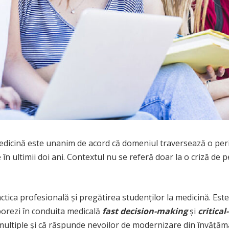
n medicină este unanim de acord că domeniul traversează o pe
 ultimii doi ani. Contextul nu se referă doar la o criză de pe
actica profesională și pregătirea studenților la medicină. Est
porezi în conduita medicală
fast decision-making
și
critica
i multiple și că răspunde nevoilor de modernizare din învățăm