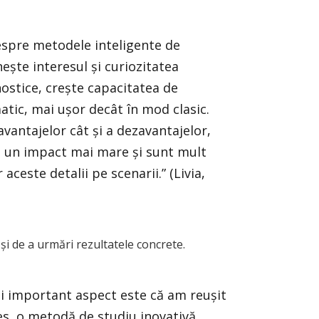
spre metodele inteligente de
ește interesul și curiozitatea
nostice, crește capacitatea de
matic, mai ușor decât în mod clasic.
avantajelor cât și a dezavantajelor,
 au un impact mai mare și sunt mult
ceste detalii pe scenarii.” (Livia,
 și de a urmări rezultatele concrete.
ai important aspect este că am reușit
es, o metodă de studiu inovativă,