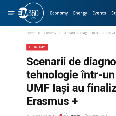
Economy
Energy
Events
St
Home
Economy
Scenarii de diagnostic și pacienți vi
»
»
ECONOMY
Scenarii de diagnos
tehnologie într-un
UMF Iași au finali
Erasmus +
15 DECEMBRIE 2021
EM360
4 MINS READ