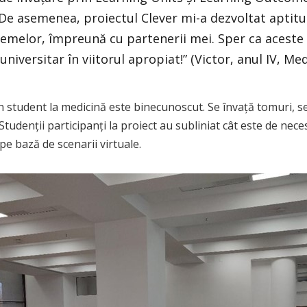
De asemenea, proiectul Clever mi-a dezvoltat aptitu
lemelor, împreună cu partenerii mei. Sper ca aceste
universitar în viitorul apropiat!” (Victor, anul IV, Me
un student la medicină este binecunoscut. Se învață tomuri,
. Studenții participanți la proiect au subliniat cât este de nec
pe bază de scenarii virtuale.