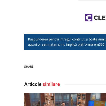
Răspunderea pentru întregul conținut și toate analizel
autorilor semnatari și nu implică platforma em360
SHARE.
Articole
similare