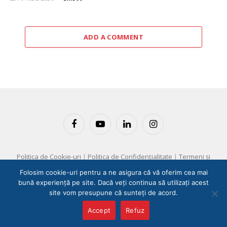
ADD A COMMENT
Facebook
YouTube
LinkedIn
Instagram
Politica de Cookie-uri
|
Politica de Confidențialitate
|
Termeni și
Condiții
Folosim cookie-uri pentru a ne asigura că vă oferim cea mai
bună experiență pe site. Dacă veți continua să utilizați acest
Copyright © 2025 EM360 Group
site vom presupune că sunteți de acord.
Accept
Refuz