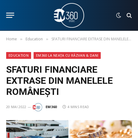
Home
Education
SFATURI FINANCIARE EXTRASE DIN MANELELE ROMÂNEȘTI
»
»
EDUCATION
EM360 LA NEAȚA CU RĂZVAN & DANI
SFATURI FINANCIARE
EXTRASE DIN MANELELE
ROMÂNEȘTI
20 MAI 2022
EM360
4 MINS READ