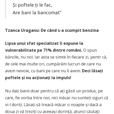
Și poftele ți le fac,
Are bani la bancomat”
Tzanca Uraganu: De când s-a scumpit benzina
Lipsa unui sfat specializat îi expune la
vulnerabilitate pe 71% dintre români.
O spun
băncile, nu noi. Iar asta se simte în fiecare zi, pentr că,
de cele mai multe ori, cumpărăm lucruri de care nu
avem nevoie, cu bani pe care nu îi avem.
Deci lăsați
poftele și nu acționați la impuls!
Nu dați banii doar pentru că ați găsit un produs, pe
care, fie vorba între noi, nici măcar nu sunteți siguri că
vi-l doriți. Lăsați să treacă măcar o noapte și dacă a
doua zi vă treziți cu aceeași dorință, atunci căutați