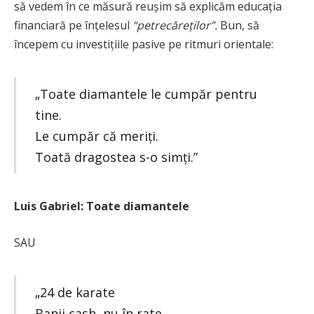
să vedem în ce măsură reușim să explicăm educația
financiară pe înțelesul
“petrecăreților”.
Bun, să
începem cu investițiile pasive pe ritmuri orientale:
„Toate diamantele le cumpăr pentru
tine.
Le cumpăr că meriți.
Toată dragostea s-o simți.”
Luis Gabriel: Toate diamantele
SAU
„24 de karate
Banii cash, nu în rate,