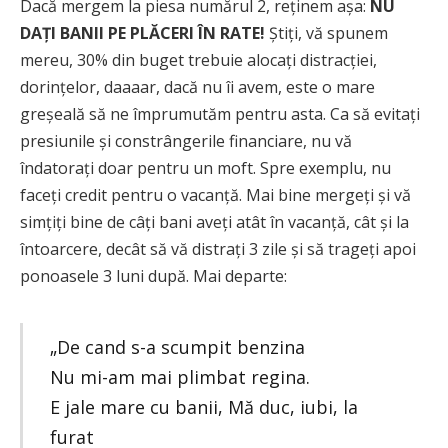
Dacă mergem la piesa numărul 2, reținem așa:
NU
DAȚI BANII PE PLĂCERI ÎN RATE!
Știți, vă spunem
mereu, 30% din buget trebuie alocați distracției,
dorințelor, daaaar, dacă nu îi avem, este o mare
greșeală să ne împrumutăm pentru asta. Ca să evitați
presiunile și constrângerile financiare, nu vă
îndatorați doar pentru un moft. Spre exemplu, nu
faceți credit pentru o vacanță. Mai bine mergeți și vă
simțiți bine de câți bani aveți atât în vacanță, cât și la
întoarcere, decât să vă distrați 3 zile și să trageți apoi
ponoasele 3 luni după. Mai departe:
„De cand s-a scumpit benzina
Nu mi-am mai plimbat regina.
E jale mare cu banii, Mă duc, iubi, la
furat