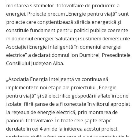
montarea sistemelor fotovoltaice de producere a
energiei. Proiecte precum „Energie pentru viaţă‟ sunt
proiecte care conştientizează sărăcia energetică şi
constituie fundament pentru politici publice coerente
în domeniul energiei. Salutăm şi susţinem demersurile
Asociaţiei Energie Inteligentă în domeniul energiei
electrice” a declarat domnul Ion Dumitrel, Președintele
Consiliului Județean Alba.
„Asociația Energia Inteligentă va continua să
implementeze noi etape ale proiectului „Energie
pentru viață” și să electrifice gospodării aflate în zone
izolate, fără șanse de a fi conectate în viitorul apropiat
la rețeaua de energie electrică, prin montarea de
panouri fotovoltaice. În toate cele șapte etape
derulate în cei 4 ani de la inițierea acestui proiect,
societatea civilă a fost cea care și-a adus contribuția la