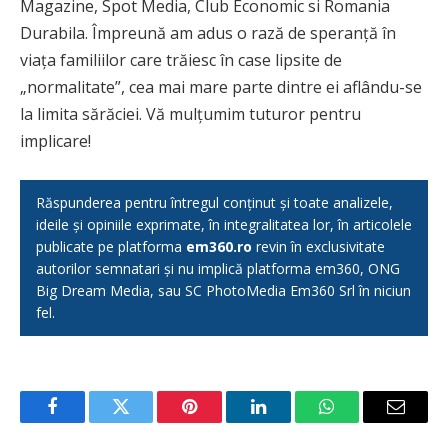
Magazine, Spot Media, Club Economic si Romania
Durabila. Împreună am adus o rază de speranță în
viața familiilor care trăiesc în case lipsite de
„normalitate”, cea mai mare parte dintre ei aflându-se
la limita sărăciei. Vă mulțumim tuturor pentru
implicare!
Răspunderea pentru întregul conținut și toate analizele,
ideile și opiniile exprimate, în integralitatea lor, în articolele
publicate pe platforma
em360.ro
revin în exclusivitate
autorilor semnatari și nu implică platforma em360, ONG
Big Dream Media, sau SC PhotoMedia Em360 Srl în niciun
fel.
Facebook
Twitter
Pinterest
LinkedIn
WhatsApp
Email