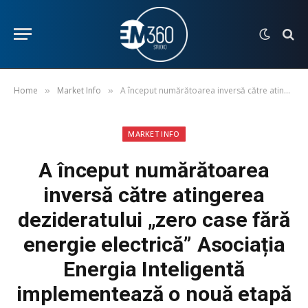
Home
Market Info
A început numărătoarea inversă către atingerea dezideratului „zero case fără energie electrică” Asociația Energia Inteligentă implementează o nouă etapă de „Energie pentru Viață”
»
»
MARKET INFO
A început numărătoarea
inversă către atingerea
dezideratului „zero case fără
energie electrică” Asociația
Energia Inteligentă
implementează o nouă etapă