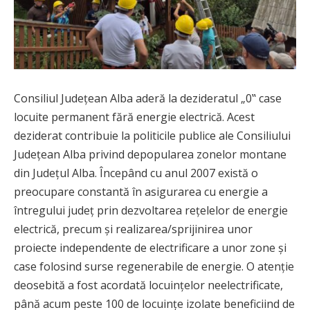
Consiliul Judeţean Alba aderă la dezideratul „0‟ case
locuite permanent fără energie electrică. Acest
deziderat contribuie la politicile publice ale Consiliului
Judeţean Alba privind depopularea zonelor montane
din Judeţul Alba. Începând cu anul 2007 există o
preocupare constantă în asigurarea cu energie a
întregului judeţ prin dezvoltarea reţelelor de energie
electrică, precum şi realizarea/sprijinirea unor
proiecte independente de electrificare a unor zone şi
case folosind surse regenerabile de energie. O atenţie
deosebită a fost acordată locuinţelor neelectrificate,
până acum peste 100 de locuinţe izolate beneficiind de