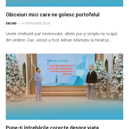
Obiceiuri mici care ne golesc portofelul
EM360
4 FEBRUARIE 2026
Unele cheltuieli par nevinovate, altele pur și simplu ne scapă
din vedere. Dar, astăzi a fost Adrian Măniuțiu la Neatza…
Pune-ți întrebările corecte despre viața