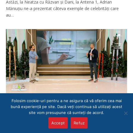
Astăzi, la Neatza cu Răzvan și Dani, la Antena 1, Adrian
Măniuțiu ne-a prezentat câteva exemple de celebrități care
au…
Folosim cookie-uri pentru a ne asigura că vă oferim cea mai
4 sfaturi pentru bugetul familiei
bună experiență pe site. Dacă veți continua să utilizați acest
site vom presupune că sunteți de acord.
EM360
27 FEBRUARIE 2025
Accept
Refuz
Cum facem un buget smart pentru familia noastră? Adrian
Măniuțiu a fost astăzi la Neatza cu Răzvan și Dani, la…