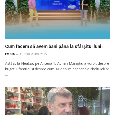
Cum facem să avem bani până la sfârșitul lunii
EM360
13 NOIEMBRIE 2025
Astăzi, la Neatza, pe Antena 1, Adrian Măniuțiu a vorbit despre
bugetul familiei și despre cum să ocolim capcanele cheltuielilor.
…