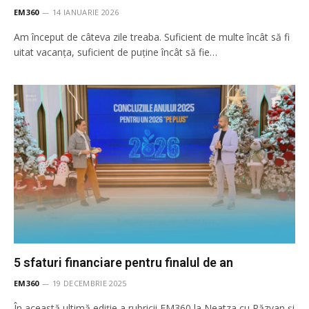
EM360
14 IANUARIE 2026
Am început de câteva zile treaba. Suficient de multe încât să fi
uitat vacanța, suficient de puține încât să fie…
5 sfaturi financiare pentru finalul de an
EM360
19 DECEMBRIE 2025
În această ultimă ediție a rubricii EM360 la Neatza cu Răzvan și