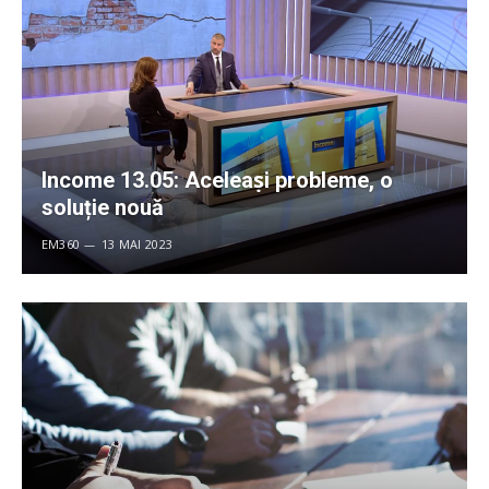
Income 13.05: Aceleaṣi probleme, o
soluție nouă
EM360
13 MAI 2023