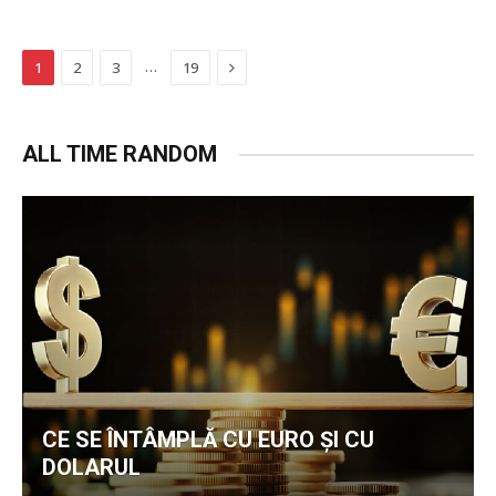
Next
…
1
2
3
19
ALL TIME RANDOM
CE SE ÎNTÂMPLĂ CU EURO ȘI CU
DOLARUL