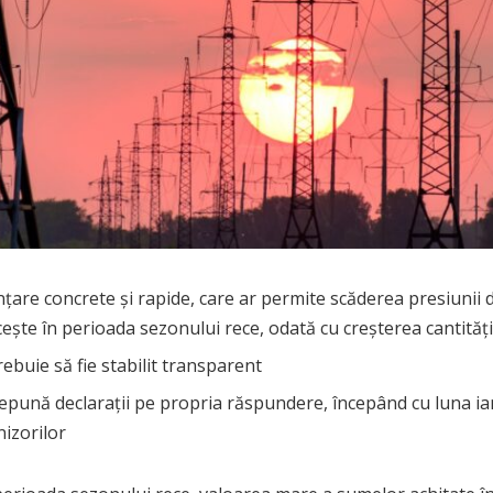
țare concrete și rapide, care ar permite scăderea presiunii def
cește în perioada sezonului rece, odată cu creșterea cantități
ebuie să fie stabilit transparent
epună declarații pe propria răspundere, începând cu luna ian
nizorilor