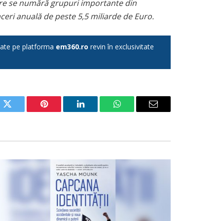
care se numără grupuri importante din
aceri anuală de peste 5,5 miliarde de Euro.
licate pe platforma
em360.ro
revin în exclusivitate
ok
Twitter
Pinterest
LinkedIn
WhatsApp
Email