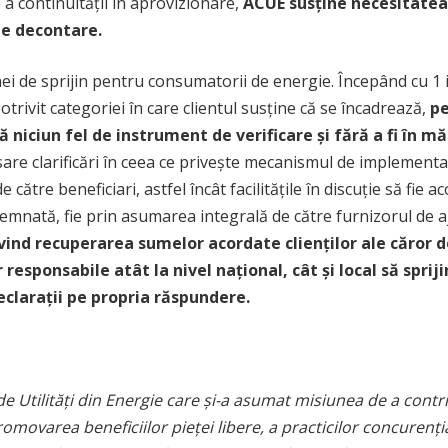
 a continuității în aprovizionare,
ACUE susține necesitatea
de decontare.
ei de sprijin pentru consumatorii de energie. Începând cu 1 i
otrivit categoriei în care clientul susține că se încadrează,
pe
ă niciun fel de instrument de verificare și fără a fi în m
re clarificări în ceea ce privește mecanismul de implementare
către beneficiari, astfel încât facilitățile în discuție să fie
nată, fie prin asumarea integrală de către furnizorul de ajut
ivind recuperarea sumelor acordate clienților ale căror 
 responsabile atât la nivel național, cât și local să sprij
eclarații pe propria răspundere.
 Utilități din Energie care și-a asumat misiunea de a contrib
movarea beneficiilor pieței libere, a practicilor concurenț