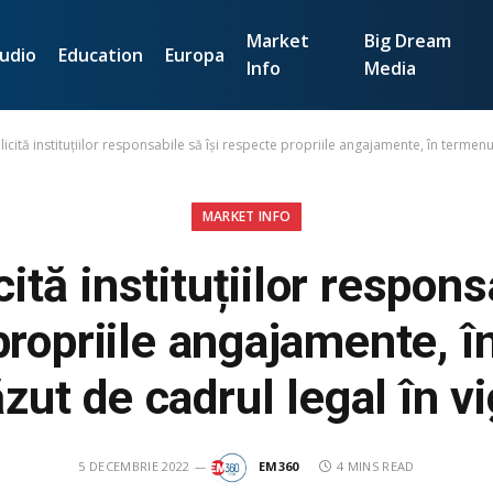
Market
Big Dream
udio
Education
Europa
Info
Media
icită instituțiilor responsabile să își respecte propriile angajamente, în termenu
MARKET INFO
ită instituțiilor responsa
propriile angajamente, î
zut de cadrul legal în v
5 DECEMBRIE 2022
EM360
4 MINS READ