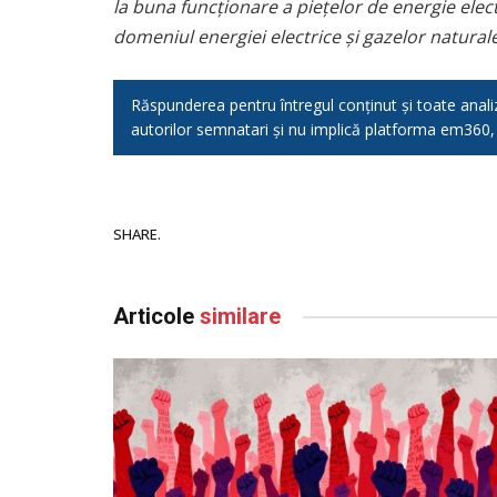
la buna funcționare a piețelor de energie ele
domeniul energiei electrice și gazelor naturale
Răspunderea pentru întregul conținut și toate analizel
autorilor semnatari și nu implică platforma em360
SHARE.
Articole
similare