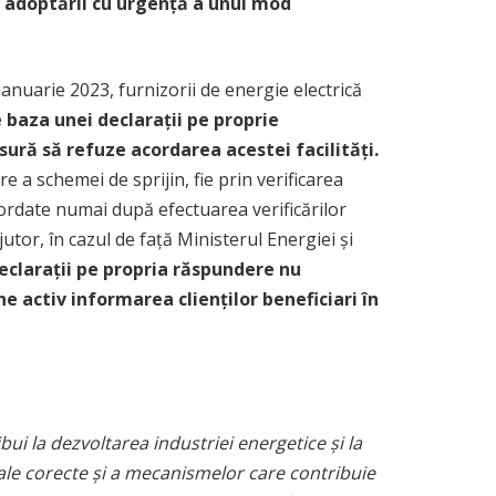
 adoptării cu urgență a unui mod
anuarie 2023, furnizorii de energie electrică
 baza unei declarații pe proprie
ăsură să refuze acordarea acestei facilități.
 a schemei de sprijin, fie prin verificarea
 acordate numai după efectuarea verificărilor
or, în cazul de față Ministerul Energiei și
declarații pe propria răspundere nu
ine activ informarea clienților beneficiari în
ui la dezvoltarea industriei energetice și la
iale corecte și a mecanismelor care contribuie