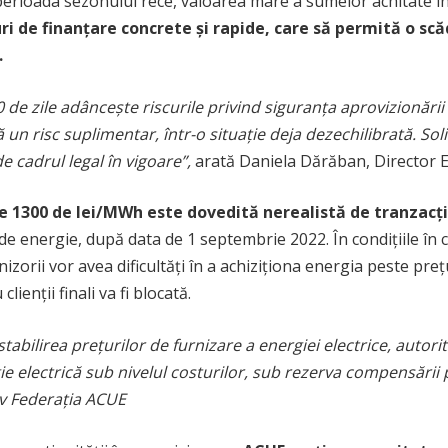
perioada sezonului rece, valoarea mare a sumelor achitate în a
i de finanțare concrete și rapide, care să permită o scăde
.
 de zile adâncește riscurile privind siguranța aprovizionări
un risc suplimentar, într-o situație deja dezechilibrată. Soli
 cadrul legal în vigoare”,
arată Daniela Dărăban, Director E
 1300 de lei/MWh este dovedită nerealistă de tranzacți
 de energie, după data de 1 septembrie 2022. În condițiile în
rnizorii vor avea dificultăți în a achiziționa energia peste preț
lienții finali va fi blocată.
tabilirea prețurilor de furnizare a energiei electrice, autorit
 electrică sub nivelul costurilor, sub rezerva compensării p
iv Federația ACUE