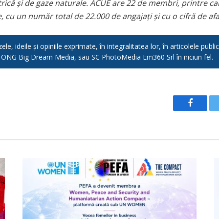
ctrică și de gaze naturale. ACUE are 22 de membri, printre 
, cu un număr total de 22.000 de angajaţi şi cu o cifră de af
e, ideile și opiniile exprimate, în integralitatea lor, în articolele pub
, ONG Big Dream Media, sau SC PhotoMedia Em360 Srl în niciun fel.
Facebo