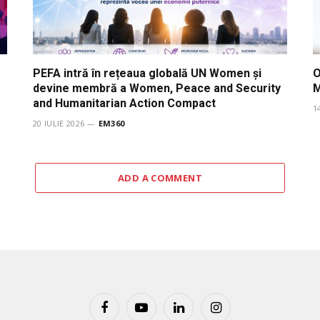
PEFA intră în rețeaua globală UN Women și
O
devine membră a Women, Peace and Security
and Humanitarian Action Compact
1
20 IULIE 2026
EM360
ADD A COMMENT
Facebook
YouTube
LinkedIn
Instagram