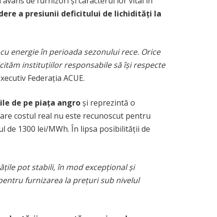
vans de furnizori și caracterul lor vital în
re a presiunii deficitului de lichidități la
i cu energie în perioada sezonului rece. Orice
cităm instituțiilor responsabile să își respecte
xecutiv Federația ACUE.
ile de pe piața angro
și reprezintă o
 care costul real nu este recunoscut pentru
ul de 1300 lei/MWh. În lipsa posibilității de
ățile pot stabili, în mod excepțional și
entru furnizarea la prețuri sub nivelul