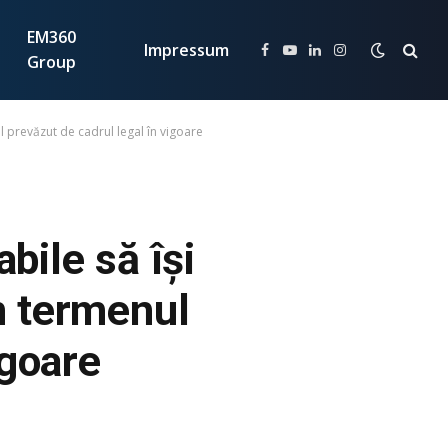
EM360
Impressum
Facebook
YouTube
LinkedIn
Instagram
Group
l prevăzut de cadrul legal în vigoare
bile să își
n termenul
igoare