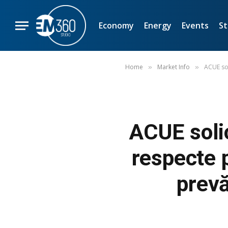
Economy
Energy
Events
St
Home
Market Info
ACUE sol
»
»
ACUE solic
respecte 
prevă