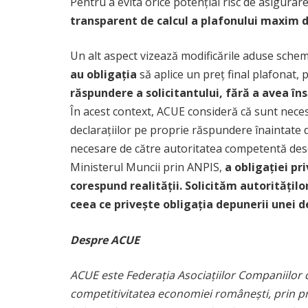
Pentru a evita orice potențial risc de asigurare
transparent de calcul a plafonului maxim 
Un alt aspect vizează modificările aduse schem
au obligația
să aplice un preț final plafonat, p
răspundere a solicitantului, fără a avea îns
În acest context, ACUE consideră că sunt necesa
declarațiilor pe proprie răspundere înaintate de 
necesare de către autoritatea competentă desem
Ministerul Muncii prin ANPIS,
a obligației pr
corespund realității. Solicităm autorităților
ceea ce privește obligația depunerii unei d
Despre ACUE
ACUE este Federația Asociațiilor Companiilor de
competitivitatea economiei românești, prin pro