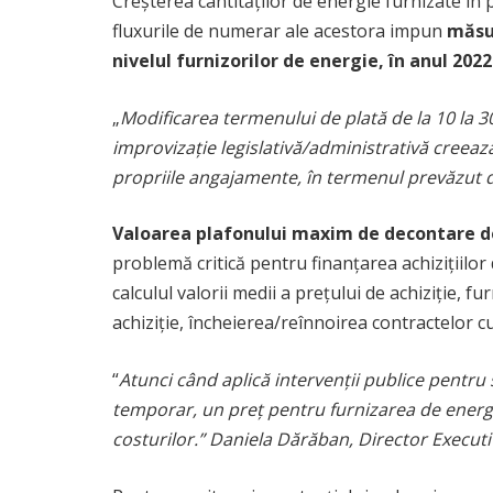
Creșterea cantităților de energie furnizate în 
fluxurile de numerar ale acestora impun
măsur
nivelul furnizorilor de energie, în anul 2022
„
Modificarea termenului de plată de la 10 la 30
improvizație legislativă/administrativă creează 
propriile angajamente, în termenul prevăzut de
Valoarea plafonului maxim de decontare de
problemă critică pentru finanțarea achizițiilor
calculul valorii medii a prețului de achiziție, fu
achiziție, încheierea/reînnoirea contractelor cu c
“
Atunci când aplică intervenții publice pentru s
temporar, un preț pentru furnizarea de energie
costurilor.” Daniela Dărăban, Director Execut