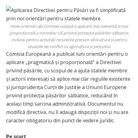
Noile orientări ale Comisiei vizează o aplicare mai coerentă și mai
proporțională a normelor UE privind protecția păsărilor sălbatice,
inclusiv pentru activități recurente precum silvicultura și pentru
situațiile de conflict cu agricultura și pescuitul.
Comisia Europeană a publicat luni orientări pentru o
aplicare „pragmatică și proporțională” a Directivei
privind păsările, cu scopul de a ajuta statele membre
și actorii interesați să aplice mai clar regulile existente
și jurisprudența Curții de Justiție a Uniunii Europene
privind protecția păsărilor sălbatice, reducând în
același timp sarcina administrativă. Documentul nu
modifică directiva, nu îi adaugă dispoziții noi și nu are
caracter obligatoriu din punct de vedere juridic.
Pe scurt