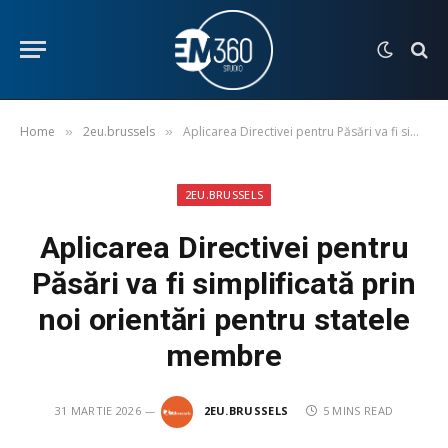
Home
2eu.brussels
Aplicarea Directivei pentru Păsări va fi simplificată prin noi orientări pentru statele membre
»
»
2EU.BRUSSELS
Aplicarea Directivei pentru
Păsări va fi simplificată prin
noi orientări pentru statele
membre
31 MARTIE 2026
2EU.BRUSSELS
5 MINS READ