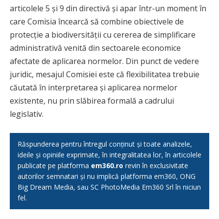
articolele 5 și 9 din directivă și apar într-un moment în
care Comisia încearcă să combine obiectivele de
protecție a biodiversității cu cererea de simplificare
administrativă venită din sectoarele economice
afectate de aplicarea normelor. Din punct de vedere
juridic, mesajul Comisiei este că flexibilitatea trebuie
căutată în interpretarea și aplicarea normelor
existente, nu prin slăbirea formală a cadrului
legislativ.
Răspunderea pentru întregul conținut și toate analizele,
ideile și opiniile exprimate, în integralitatea lor, în articolele
publicate pe platforma
em360.ro
revin în exclusivitate
autorilor semnatari și nu implică platforma em360, ONG
Big Dream Media, sau SC PhotoMedia Em360 Srl în niciun
fel.