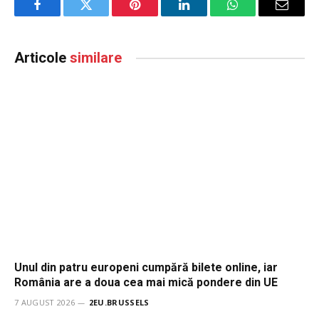
Facebook
Twitter
Pinterest
LinkedIn
WhatsApp
Email
Articole
similare
Unul din patru europeni cumpără bilete online, iar
România are a doua cea mai mică pondere din UE
7 AUGUST 2026
2EU.BRUSSELS