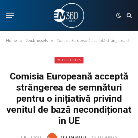
Home
2eu.brussels
Comisia Europeană acceptă strângerea de semnături pentru o inițiativă privind venitul de bază necondiționat în UE
»
»
2EU.BRUSSELS
Comisia Europeană acceptă
strângerea de semnături
pentru o inițiativă privind
venitul de bază necondiționat
în UE
8 IULIE 2026
2EU.BRUSSELS
1 MIN READ