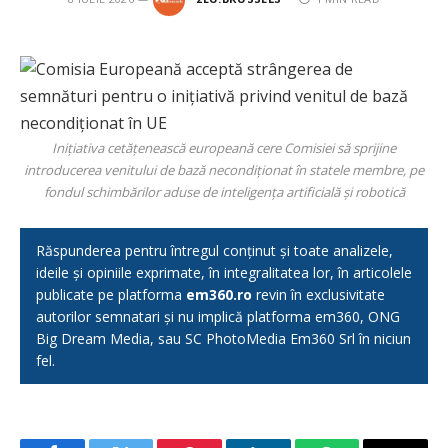
Inițiativa cetățenească europeană cere Comisiei să sprijine
introducerea venitului de bază necondiționat în statele membre, pe
fondul schimbărilor aduse de inteligența artificială și robotică
Răspunderea pentru întregul conținut și toate analizele,
ideile și opiniile exprimate, în integralitatea lor, în articolele
publicate pe platforma
em360.ro
revin în exclusivitate
autorilor semnatari și nu implică platforma em360, ONG
Big Dream Media, sau SC PhotoMedia Em360 Srl în niciun
fel.