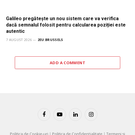
Galileo pregătește un nou sistem care va verifica
dacă semnalul folosit pentru calcularea poziției este
autentic
7 AUGUST 2026
2EU.BRUSSELS
ADD A COMMENT
Facebook
YouTube
LinkedIn
Instagram
Politica de Cookie-uri
|
Politica de Confidențialitate
|
Termeni și