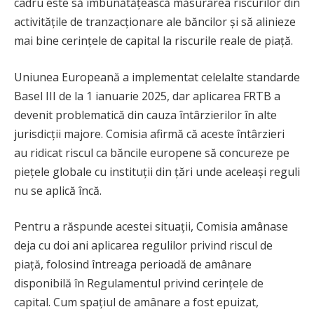
cadru este să îmbunătățească măsurarea riscurilor din
activitățile de tranzacționare ale băncilor și să alinieze
mai bine cerințele de capital la riscurile reale de piață.
Uniunea Europeană a implementat celelalte standarde
Basel III de la 1 ianuarie 2025, dar aplicarea FRTB a
devenit problematică din cauza întârzierilor în alte
jurisdicții majore. Comisia afirmă că aceste întârzieri
au ridicat riscul ca băncile europene să concureze pe
piețele globale cu instituții din țări unde aceleași reguli
nu se aplică încă.
Pentru a răspunde acestei situații, Comisia amânase
deja cu doi ani aplicarea regulilor privind riscul de
piață, folosind întreaga perioadă de amânare
disponibilă în Regulamentul privind cerințele de
capital. Cum spațiul de amânare a fost epuizat,