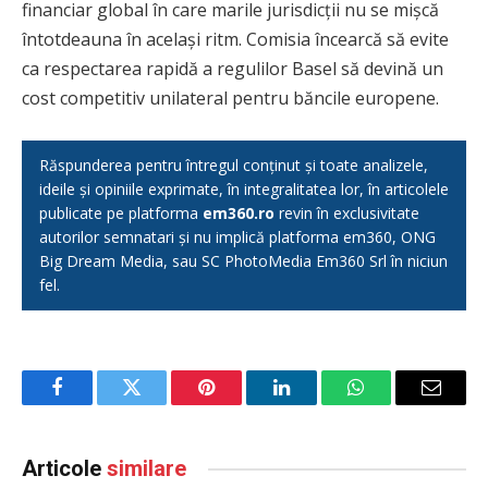
financiar global în care marile jurisdicții nu se mișcă
întotdeauna în același ritm. Comisia încearcă să evite
ca respectarea rapidă a regulilor Basel să devină un
cost competitiv unilateral pentru băncile europene.
Răspunderea pentru întregul conținut și toate analizele,
ideile și opiniile exprimate, în integralitatea lor, în articolele
publicate pe platforma
em360.ro
revin în exclusivitate
autorilor semnatari și nu implică platforma em360, ONG
Big Dream Media, sau SC PhotoMedia Em360 Srl în niciun
fel.
Facebook
Twitter
Pinterest
LinkedIn
WhatsApp
Email
Articole
similare