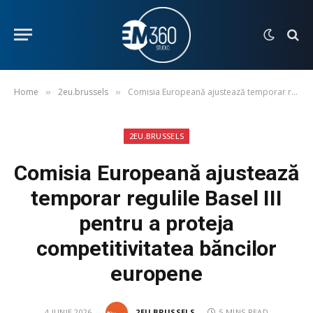
Home
2eu.brussels
Comisia Europeană ajustează temporar regulile Basel III pentru a proteja competitivitatea băncilor europene
»
»
2EU.BRUSSELS
Comisia Europeană ajustează
temporar regulile Basel III
pentru a proteja
competitivitatea băncilor
europene
4 IUNIE 2026
2EU.BRUSSELS
5 MINS READ