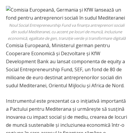
Noul Social Entrepreneurship Fund va finanța antreprenori sociali
din sudul Mediteranei, cu accent pe locuri de muncă, incluziune
economică, egalitate de gen, tranziție verde și transformare digitală
Comisia Europeană, Ministerul german pentru
Cooperare Economică și Dezvoltare și KfW
Development Bank au lansat componenta de equity a
Social Entrepreneurship Fund, SEF, un fond de 80 de
milioane de euro destinat antreprenorilor sociali din
sudul Mediteranei, Orientul Mijlociu și Africa de Nord.
Instrumentul este prezentat ca o inițiativă importantă
a Pactului pentru Mediterana și urmărește să susțină
inovarea cu impact social și de mediu, crearea de locuri
de muncă sustenabile și incluziunea economică într-o
regiune în care accesul la finanțare rămâne o