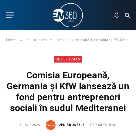
Home
2eu.brussels
Comisia Europeană, Germania și KfW lansează un fond pentru antreprenori sociali în sudul Mediteranei
»
»
2EU.BRUSSELS
Comisia Europeană,
Germania și KfW lansează un
fond pentru antreprenori
sociali în sudul Mediteranei
3 IUNIE 2026
2EU.BRUSSELS
7 MINS READ