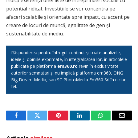
indică existența unei liste de întreprinderi sociale cu
potențial ridicat. Investițiile se vor concentra pe
afaceri scalabile și orientate spre impact, cu accent pe
creare de locuri de muncă, egalitate de gen și
sustenabilitate de mediu.
Răspunderea pentru întregul conținut și toate analizele,
ideile și opiniile exprimate, în integralitatea lor, în articolele
publicate pe platforma
em360.ro
revin în exclusivitate
autorilor semnatari și nu implică platforma em360, ONG
Big Dream Media, sau SC PhotoMedia Em360 Srl în niciun
fel.
Facebook
Twitter
Pinterest
LinkedIn
WhatsApp
Email