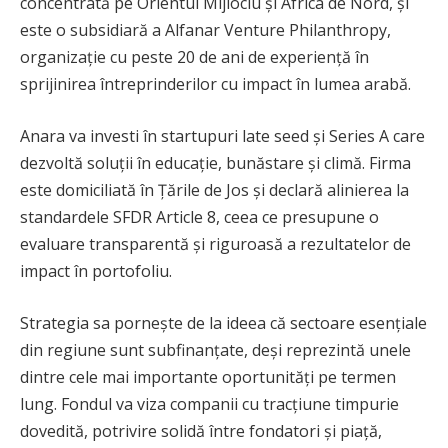
concentrată pe Orientul Mijlociu și Africa de Nord, și
este o subsidiară a Alfanar Venture Philanthropy,
organizație cu peste 20 de ani de experiență în
sprijinirea întreprinderilor cu impact în lumea arabă.
Anara va investi în startupuri late seed și Series A care
dezvoltă soluții în educație, bunăstare și climă. Firma
este domiciliată în Țările de Jos și declară alinierea la
standardele SFDR Article 8, ceea ce presupune o
evaluare transparentă și riguroasă a rezultatelor de
impact în portofoliu.
Strategia sa pornește de la ideea că sectoare esențiale
din regiune sunt subfinanțate, deși reprezintă unele
dintre cele mai importante oportunități pe termen
lung. Fondul va viza companii cu tracțiune timpurie
dovedită, potrivire solidă între fondatori și piață,