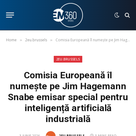
Home
2eu.brussels
Comisia Europeană îl numește pe Jim Hagemann Snabe emisar special pentru inteligență artificială industrială
»
»
2EU.BRUSSELS
Comisia Europeană îl
numește pe Jim Hagemann
Snabe emisar special pentru
inteligență artificială
industrială
3 IUNIE 2026
2EU.BRUSSELS
5 MINS READ