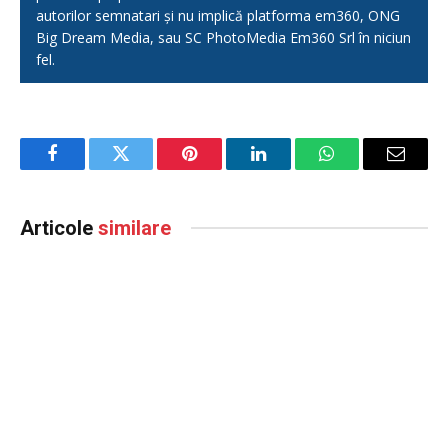
autorilor semnatari și nu implică platforma em360, ONG
Big Dream Media, sau SC PhotoMedia Em360 Srl în niciun
fel.
Facebook
Twitter
Pinterest
LinkedIn
WhatsApp
Email
Articole
similare