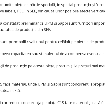
anumite piețe de hârtie specială, în special producția și fu
ve labels, PSL, în SEE, din cauza unor posibile efecte vertica
a a constatat preliminar că UPM și Sappi sunt furnizori impor
acitatea de producție din SEE.
nt principalii rivali unul pentru celălalt pe piețele de produ
ar avea capacitatea sau stimulentul de a compensa eventuale cr
ii de producție pe aceste piețe, precum și la prețuri mai mar
C1S face material, unde UPM și Sappi sunt concurenți apropia
etatea mixtă.
 ar reduce concurența pe piața C1S face material și dacă fir