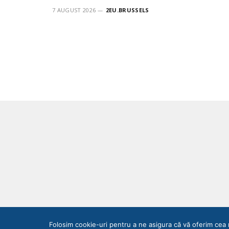
7 AUGUST 2026
2EU.BRUSSELS
Folosim cookie-uri pentru a ne asigura că vă oferim cea 