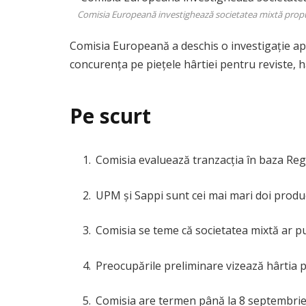
Comisia Europeană investighează societatea mixtă propusă
Comisia Europeană a deschis o investigație a
concurența pe piețele hârtiei pentru reviste, h
Pe scurt
Comisia evaluează tranzacția în baza Reg
UPM și Sappi sunt cei mai mari doi produ
Comisia se teme că societatea mixtă ar put
Preocupările preliminare vizează hârtia pe
Comisia are termen până la 8 septembrie 