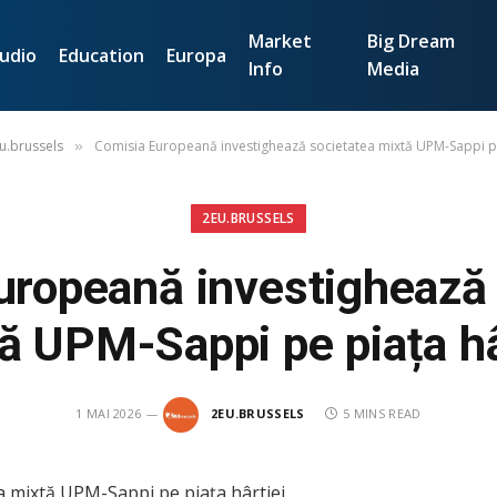
Market
Big Dream
udio
Education
Europa
Info
Media
u.brussels
Comisia Europeană investighează societatea mixtă UPM-Sappi pe
»
2EU.BRUSSELS
uropeană investighează 
ă UPM-Sappi pe piața hâ
1 MAI 2026
2EU.BRUSSELS
5 MINS READ