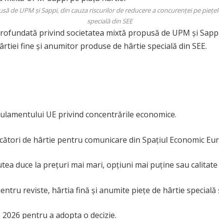
 de UPM și Sappi, din cauza riscurilor de reducere a concurenței pe piețel
specială din SEE
profundată privind societatea mixtă propusă de UPM și Sappi
ârtiei fine și anumitor produse de hârtie specială din SEE.
ulamentului UE privind concentrările economice.
cători de hârtie pentru comunicare din Spațiul Economic Eu
ea duce la prețuri mai mari, opțiuni mai puține sau calitate 
ntru reviste, hârtia fină și anumite piețe de hârtie specială ș
2026 pentru a adopta o decizie.