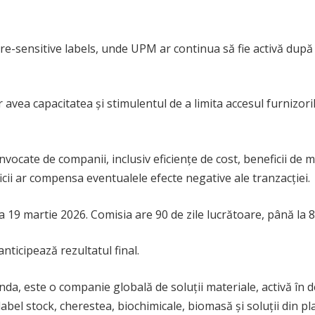
e-sensitive labels, unde UPM ar continua să fie activă după
r avea capacitatea și stimulentul de a limita accesul furnizor
invocate de companii, inclusiv eficiențe de cost, beneficii de 
ficii ar compensa eventualele efecte negative ale tranzacției.
a 19 martie 2026. Comisia are 90 de zile lucrătoare, până la 
ticipează rezultatul final.
, este o companie globală de soluții materiale, activă în d
label stock, cherestea, biochimicale, biomasă și soluții din pla