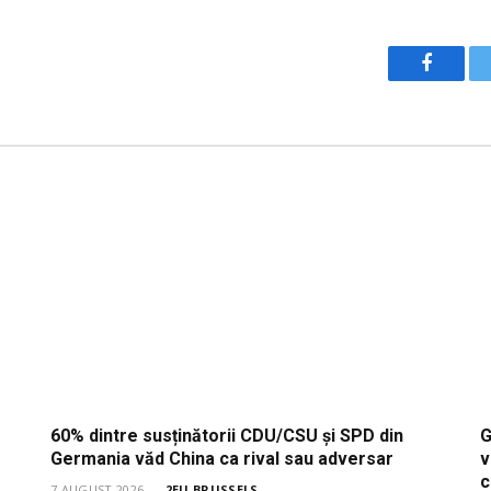
Facebo
60% dintre susținătorii CDU/CSU și SPD din
G
Germania văd China ca rival sau adversar
v
c
7 AUGUST 2026
2EU.BRUSSELS