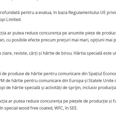
rofundată pentru a evalua, în baza Regulamentului UE privi
i Limited.
ția ar putea reduce concurența pe anumite piețe de producți
an, cu posibile efecte precum prețuri mai mari, opțiuni mai p
are, reviste, cărți și hârtie de birou. Hârtia specială este uti
i de produse de hârtie pentru comunicare din Spațiul Econo
UPM de hârtie pentru comunicare din Europa și Statele Unite c
pi de hârtie specială și activități de sprijin, inclusiv producț
acția ar putea reduce concurența pe piețele de producție și fu
 în special wood free coated, WFC, în SEE.