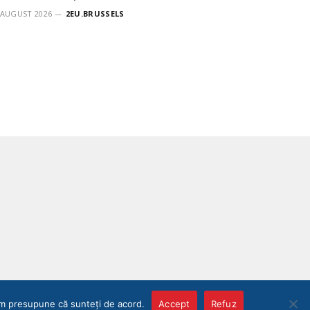
 AUGUST 2026
2EU.BRUSSELS
vom presupune că sunteți de acord.
Accept
Refuz