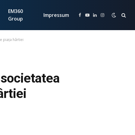
EM360
Impressum
Facebook
YouTube
LinkedIn
Instagram
Group
 piața hârtiei
societatea
rtiei