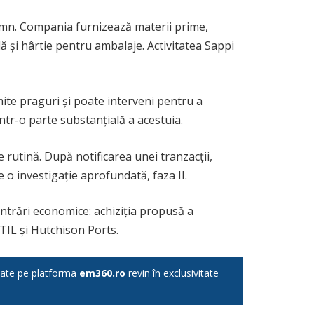
lemn. Compania furnizează materii prime,
lă și hârtie pentru ambalaje. Activitatea Sappi
ite praguri și poate interveni pentru a
ntr-o parte substanțială a acestuia.
 rutină. După notificarea unei tranzacții,
 o investigație aprofundată, faza II.
ntrări economice: achiziția propusă a
TIL și Hutchison Ports.
licate pe platforma
em360.ro
revin în exclusivitate