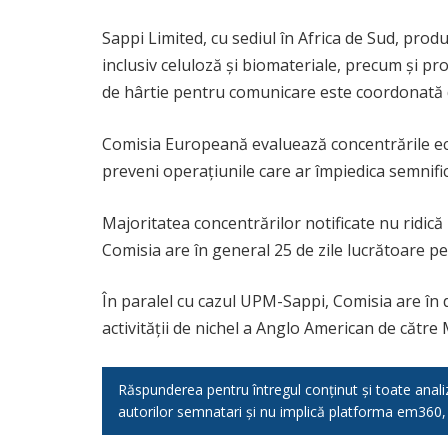
Sappi Limited, cu sediul în Africa de Sud, pro
inclusiv celuloză și biomateriale, precum și pr
de hârtie pentru comunicare este coordonată 
Comisia Europeană evaluează concentrările econ
preveni operațiunile care ar împiedica semnifi
Majoritatea concentrărilor notificate nu ridic
Comisia are în general 25 de zile lucrătoare p
În paralel cu cazul UPM-Sappi, Comisia are în 
activității de nichel a Anglo American de cătr
Răspunderea pentru întregul conținut și toate analizel
autorilor semnatari și nu implică platforma em360