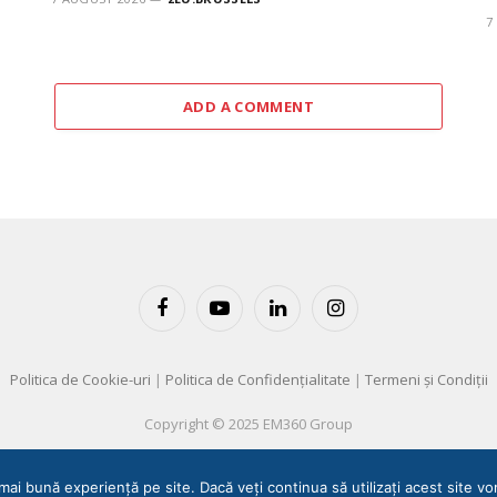
7
ADD A COMMENT
Facebook
YouTube
LinkedIn
Instagram
Politica de Cookie-uri
|
Politica de Confidențialitate
|
Termeni și Condiții
Copyright © 2025 EM360 Group
mai bună experiență pe site. Dacă veți continua să utilizați acest site 