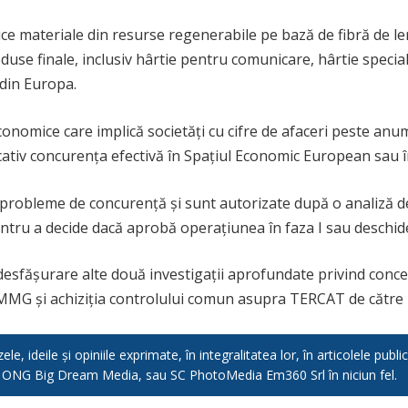
duce materiale din resurse regenerabile pe bază de fibră de 
oduse finale, inclusiv hârtie pentru comunicare, hârtie specia
din Europa.
omice care implică societăți cu cifre de afaceri peste anum
cativ concurența efectivă în Spațiul Economic European sau î
ă probleme de concurență și sunt autorizate după o analiză de
entru a decide dacă aprobă operațiunea în faza I sau deschide
desfășurare alte două investigații aprofundate privind conce
e MMG și achiziția controlului comun asupra TERCAT de către 
e, ideile și opiniile exprimate, în integralitatea lor, în articolele pub
, ONG Big Dream Media, sau SC PhotoMedia Em360 Srl în niciun fel.