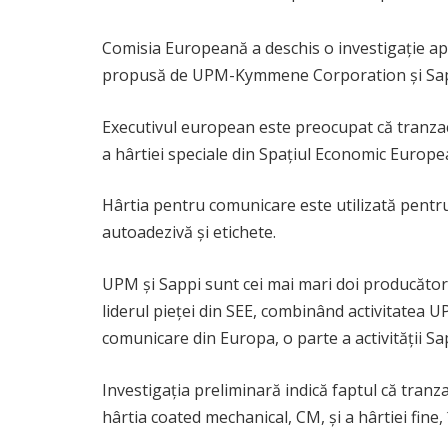
Comisia Europeană a deschis o investigație ap
propusă de UPM-Kymmene Corporation și Sapp
Executivul european este preocupat că tranzac
a hârtiei speciale din Spațiul Economic Europe
Hârtia pentru comunicare este utilizată pentru zi
autoadezivă și etichete.
UPM și Sappi sunt cei mai mari doi producător
liderul pieței din SEE, combinând activitatea 
comunicare din Europa, o parte a activității Sap
Investigația preliminară indică faptul că tranz
hârtia coated mechanical, CM, și a hârtiei fine,