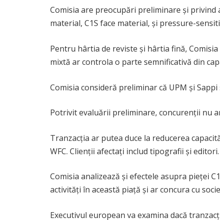
Comisia are preocupări preliminare și privind 
material, C1S face material, și pressure-sensiti
Pentru hârtia de reviste și hârtia fină, Comisi
mixtă ar controla o parte semnificativă din cap
Comisia consideră preliminar că UPM și Sappi su
Potrivit evaluării preliminare, concurenții nu 
Tranzacția ar putea duce la reducerea capacităț
WFC. Clienții afectați includ tipografii și editori.
Comisia analizează și efectele asupra pieței 
activități în această piață și ar concura cu soci
Executivul european va examina dacă tranzacția