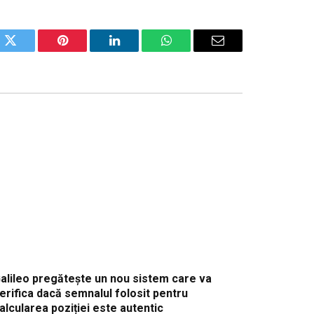
ok
Twitter
Pinterest
LinkedIn
WhatsApp
Email
alileo pregătește un nou sistem care va
erifica dacă semnalul folosit pentru
alcularea poziției este autentic