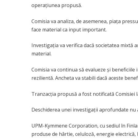
operațiunea propusă.
Comisia va analiza, de asemenea, piața pressur
face material ca input important.
Investigația va verifica dacă societatea mixtă a
material.
Comisia va continua să evalueze și beneficiile 
rezilientă. Ancheta va stabili dacă aceste bene
Tranzacția propusă a fost notificată Comisiei l
Deschiderea unei investigații aprofundate nu an
UPM-Kymmene Corporation, cu sediul în Finlanda
produse de hârtie, celuloză, energie electrică, 