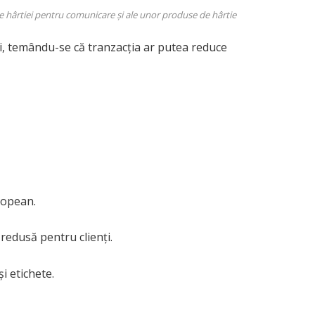
e hârtiei pentru comunicare și ale unor produse de hârtie
, temându-se că tranzacția ar putea reduce
ropean.
redusă pentru clienți.
i etichete.