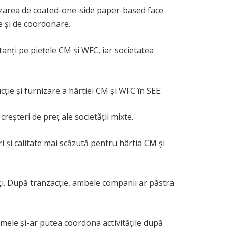
rnizarea de coated-one-side paper-based face
le și de coordonare.
tanți pe piețele CM și WFC, iar societatea
cție și furnizare a hârtiei CM și WFC în SEE.
eșteri de preț ale societății mixte.
i și calitate mai scăzută pentru hârtia CM și
ți. După tranzacție, ambele companii ar păstra
mele și-ar putea coordona activitățile după