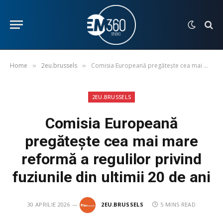
Home
2eu.brussels
Comisia Europeană pregătește cea mai mare reformă a regulilor privind fuziunile din ultimii 20 de ani
»
»
2EU.BRUSSELS
Comisia Europeană
pregătește cea mai mare
reformă a regulilor privind
fuziunile din ultimii 20 de ani
30 APRILIE 2026
2EU.BRUSSELS
5 MINS READ