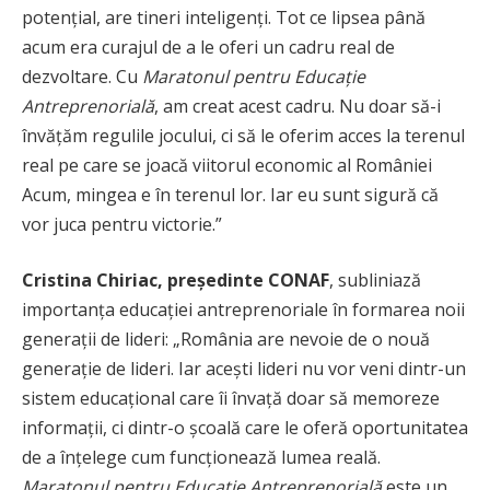
potențial, are tineri inteligenți. Tot ce lipsea până
acum era curajul de a le oferi un cadru real de
dezvoltare. Cu
Maratonul pentru Educație
Antreprenorială
, am creat acest cadru. Nu doar să-i
învățăm regulile jocului, ci să le oferim acces la terenul
real pe care se joacă viitorul economic al României
Acum, mingea e în terenul lor. Iar eu sunt sigură că
vor juca pentru victorie.”
Cristina Chiriac, președinte CONAF
, subliniază
importanța educației antreprenoriale în formarea noii
generații de lideri: „România are nevoie de o nouă
generație de lideri. Iar acești lideri nu vor veni dintr-un
sistem educațional care îi învață doar să memoreze
informații, ci dintr-o școală care le oferă oportunitatea
de a înțelege cum funcționează lumea reală.
Maratonul pentru Educație Antreprenorială
este un