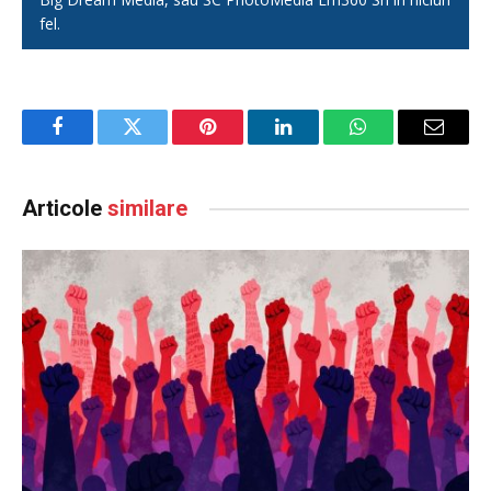
fel.
Facebook
Twitter
Pinterest
LinkedIn
WhatsApp
Email
Articole
similare