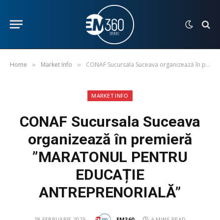
Home
Market Info
CONAF Sucursala Suceava organizează în premieră ”MARATONUL PENTRU EDUCAȚIE ANTREPRENORIALĂ”
»
»
MARKET INFO
CONAF Sucursala Suceava
organizează în premieră
”MARATONUL PENTRU
EDUCAȚIE
ANTREPRENORIALĂ”
18 FEBRUARIE 2025
EM360
6 MINS READ