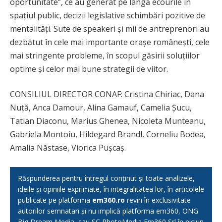
oportunitate”, ce au generat pe lângă̆ ecourile în
spațiul public, decizii legislative schimbări pozitive de
mentalități. Sute de speakeri și mii de antreprenori au
dezbătut în cele mai importante orașe românești, cele
mai stringente probleme, în scopul găsirii soluțiilor
optime și celor mai bune strategii de viitor.
CONSILIUL DIRECTOR CONAF: Cristina Chiriac, Dana
Nuță, Anca Damour, Alina Gamauf, Camelia Șucu,
Tatian Diaconu, Marius Ghenea, Nicoleta Munteanu,
Gabriela Montoiu, Hildegard Brandl, Corneliu Bodea,
Amalia Năstase, Viorica Pușcaș.
Răspunderea pentru întregul conținut și toate analizele,
ideile și opiniile exprimate, în integralitatea lor, în articolele
publicate pe platforma
em360.ro
revin în exclusivitate
autorilor semnatari și nu implică platforma em360, ONG
Big Dream Media, sau SC PhotoMedia Em360 Srl în niciun