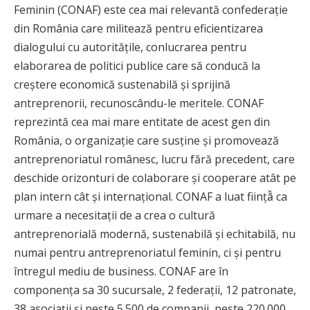
Feminin (CONAF) este cea mai relevantă confederație
din România care militează pentru eficientizarea
dialogului cu autoritățile, conlucrarea pentru
elaborarea de politici publice care să conducă la
creștere economică sustenabilă și sprijină
antreprenorii, recunoscându-le meritele. CONAF
reprezintă cea mai mare entitate de acest gen din
România, o organizație care susține și promovează
antreprenoriatul românesc, lucru fără precedent, care
deschide orizonturi de colaborare și cooperare atât pe
plan intern cât și internațional. CONAF a luat ființă̆ ca
urmare a necesitații de a crea o cultură
antreprenorială modernă, sustenabilă și echitabilă, nu
numai pentru antreprenoriatul feminin, ci și pentru
întregul mediu de business. CONAF are în
componența sa 30 sucursale, 2 federații, 12 patronate,
38 asociații și peste 5.500 de companii, peste 220.000