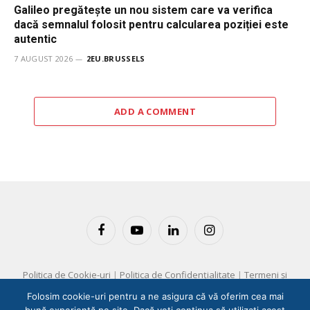
Galileo pregătește un nou sistem care va verifica
dacă semnalul folosit pentru calcularea poziției este
autentic
7 AUGUST 2026
2EU.BRUSSELS
ADD A COMMENT
Facebook
YouTube
LinkedIn
Instagram
Politica de Cookie-uri
|
Politica de Confidențialitate
|
Termeni și
Condiții
Folosim cookie-uri pentru a ne asigura că vă oferim cea mai