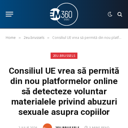
Home
2eu.brussels
Consiliul UE vrea să permită din nou platformelor online să detecteze voluntar materialele privind abuzuri sexuale asupra copiilor
»
»
2EU.BRUSSELS
Consiliul UE vrea să permită
din nou platformelor online
să detecteze voluntar
materialele privind abuzuri
sexuale asupra copiilor
2 IULIE 2026
2EU.BRUSSELS
3 MINS READ