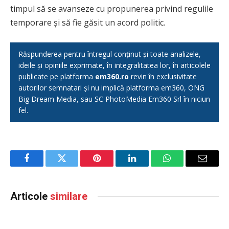
timpul să se avanseze cu propunerea privind regulile
temporare și să fie găsit un acord politic.
Răspunderea pentru întregul conținut și toate analizele,
ideile și opiniile exprimate, în integralitatea lor, în articolele
publicate pe platforma
em360.ro
revin în exclusivitate
autorilor semnatari și nu implică platforma em360, ONG
Big Dream Media, sau SC PhotoMedia Em360 Srl în niciun
fel.
Facebook
Twitter
Pinterest
LinkedIn
WhatsApp
Email
Articole
similare