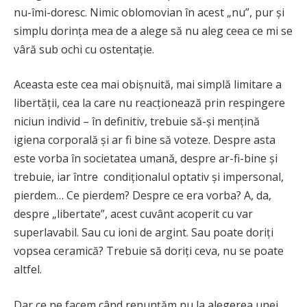
nu-îmi-doresc. Nimic oblomovian în acest „nu”, pur și
simplu dorința mea de a alege să nu aleg ceea ce mi se
vâră sub ochi cu ostentație.
Aceasta este cea mai obișnuită, mai simplă limitare a
libertății, cea la care nu reacționează prin respingere
niciun individ – în definitiv, trebuie să-și mențină
igiena corporală și ar fi bine să voteze. Despre asta
este vorba în societatea umană, despre ar-fi-bine și
trebuie, iar între condiționalul optativ și impersonal,
pierdem… Ce pierdem? Despre ce era vorba? A, da,
despre „libertate”, acest cuvânt acoperit cu var
superlavabil. Sau cu ioni de argint. Sau poate doriți
vopsea ceramică? Trebuie să doriți ceva, nu se poate
altfel.
Dar ce ne facem când renunțăm nu la alegerea unei