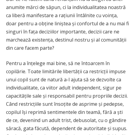
anumite mărci de săpun, ci la individualitatea noastră
ca liberă manifestare a rațiunii întâlnite cu voința,
doar pentru a obține liniștea și confortul de a nu mai fi
singuri în fața deciziilor importante, decizii care ne
marchează existența, destinul nostru și al comunității
din care facem parte?
Pentru a înțelege mai bine, să ne întoarcem în
copilărie. Toate limitările libertății ca restricții impuse
unui copil sunt de natură a-l ajuta să se dezvolte ca
individualitate, ca viitor adult independent, sigur pe
capacitățile sale și responsabil pentru propriile decizii.
Când restricțiile sunt însoțite de asprime și pedepse,
copilul își reprimă sentimentele din teamă, fără a ști
de ce, devenind un adult trist, debusolat, cu o gândire
săracă, gata făcută, dependent de autoritate și supus.