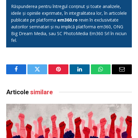
Răspunderea pentru întregul conținut și toate analizele,
ideile și opiniile exprimate, în integralitatea lor, în articolele
publicate pe platforma
em360.ro
revin în exclusivitate
autorilor semnatari și nu implică platforma em360, ONG
Big Dream Media, sau SC PhotoMedia Em360 Srl în niciun
fel.
Facebook
Twitter
Pinterest
LinkedIn
WhatsApp
Email
Articole
similare