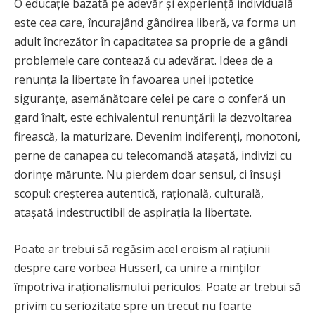
O educație bazată pe adevăr și experiență individuală
este cea care, încurajând gândirea liberă, va forma un
adult încrezător în capacitatea sa proprie de a gândi
problemele care contează cu adevărat. Ideea de a
renunța la libertate în favoarea unei ipotetice
siguranțe, asemănătoare celei pe care o conferă un
gard înalt, este echivalentul renunțării la dezvoltarea
firească, la maturizare. Devenim indiferenți, monotoni,
perne de canapea cu telecomandă atașată, indivizi cu
dorințe mărunte. Nu pierdem doar sensul, ci însuși
scopul: creșterea autentică, rațională, culturală,
atașată indestructibil de aspirația la libertate.
Poate ar trebui să regăsim acel eroism al rațiunii
despre care vorbea Husserl, ca unire a minților
împotriva iraționalismului periculos. Poate ar trebui să
privim cu seriozitate spre un trecut nu foarte