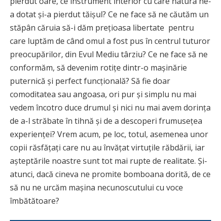
pierdut oare, ce instrument interior cu care natura ne-
a dotat și-a pierdut tăișul? Ce ne face să ne căutăm un
stăpân căruia să-i dăm prețioasa libertate pentru
care luptăm de când omul a fost pus în centrul tuturor
preocupărilor, din Evul Mediu târziu? Ce ne face să ne
conformăm, să devenim rotițe dintr-o mașinărie
puternică și perfect funcțională? Să fie doar
comoditatea sau angoasa, ori pur și simplu nu mai
vedem încotro duce drumul și nici nu mai avem dorința
de a-l străbate în tihnă și de a descoperi frumusețea
experienței? Vrem acum, pe loc, totul, asemenea unor
copii răsfățați care nu au învățat virtuțile răbdării, iar
așteptările noastre sunt tot mai rupte de realitate. Și-
atunci, dacă cineva ne promite bomboana dorită, de ce
să nu ne urcăm mașina necunoscutului cu voce
îmbătătoare?