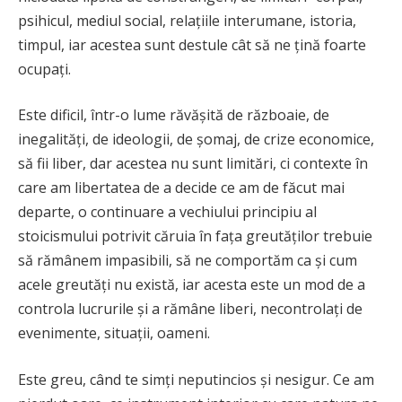
psihicul, mediul social, relațiile interumane, istoria,
timpul, iar acestea sunt destule cât să ne țină foarte
ocupați.
Este dificil, într-o lume răvășită de războaie, de
inegalități, de ideologii, de șomaj, de crize economice,
să fii liber, dar acestea nu sunt limitări, ci contexte în
care am libertatea de a decide ce am de făcut mai
departe, o continuare a vechiului principiu al
stoicismului potrivit căruia în fața greutăților trebuie
să rămânem impasibili, să ne comportăm ca și cum
acele greutăți nu există, iar acesta este un mod de a
controla lucrurile și a rămâne liberi, necontrolați de
evenimente, situații, oameni.
Este greu, când te simți neputincios și nesigur. Ce am