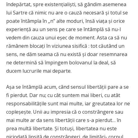
îndepărtat, spre existențialiști, să gândim asemenea
lui Sartre că nimic nu are o cauză necesară și totul se
poate întâmpla în „n” alte moduri, însă viața și orice
experiență au un sens pe care se întâmplă să nu-l
vedem din cauza unui eșec de moment. Asta ca să nu
rămânem blocați în viziunea sisifică : tot căutând un
sens, ne dăm seama că nu există și doar resemnarea
ne determină să împingem bolovanul la deal, să
ducem lucrurile mai departe.
Așa se întâmplă acum, când sensul libertății pare a se
fi pierdut. Dar nu; cu cât suntem mai liberi, cu atât
responsabilitățile sunt mai multe, iar greutatea lor ne
copleșește. Unii au impresia că o constrângere sau
mai multe ar da sens libertății care s-a pierdut… în
prea multă libertate. Și totuși, libertatea nu este
niciodată lipsită de constrângeri, de limitări- corpul,