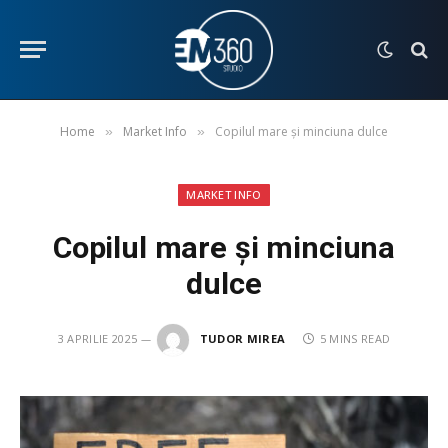
Home
Market Info
Copilul mare și minciuna dulce
»
»
MARKET INFO
Copilul mare și minciuna
dulce
3 APRILIE 2025
TUDOR MIREA
5 MINS READ