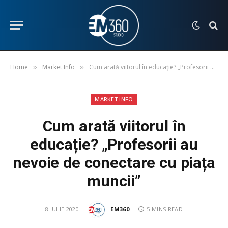
Home
Market Info
Cum arată viitorul în educație? „Profesorii au nevoie de conectare cu piața muncii”
»
»
MARKET INFO
Cum arată viitorul în
educație? „Profesorii au
nevoie de conectare cu piața
muncii”
8 IULIE 2020
EM360
5 MINS READ