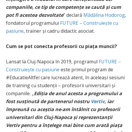
companiile, ce tip de competențe se caută și cum
pot fi acestea dezvoltate
” declară
Mădălina Hodorog
,
fondatorul programului
FUTURE – Construiește cu
pasiune
, trainer și cadru didactic asociat.
Cum se pot conecta profesorii cu piața muncii?
Lansat la Cluj-Napoca în 2019, programul
FUTURE –
Construiește cu pasiune
este primul program de
#EducatieAltfel care lucrează atent, în aceleași sesiuni
de training cu studenții – profesorii universitari și
companiile. „
Ediția de anul acesta a programului a
fost susținută de partenerul nostru
Vertiv
, iar
împreună cu aceștia ne-am întâlnit cu profesorii
universitari din Cluj-Napoca și reprezentanții
Vertiv pentru a înțelege mai bine cum arată piața