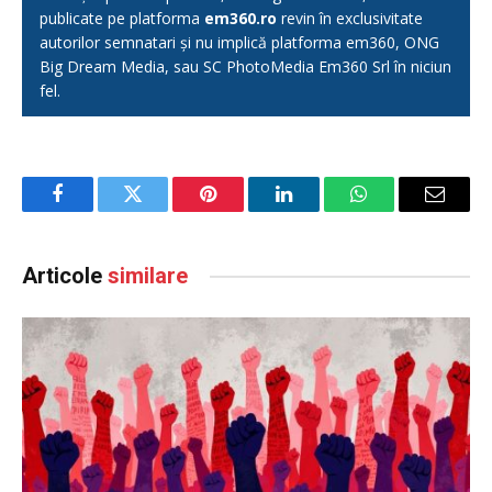
publicate pe platforma
em360.ro
revin în exclusivitate
autorilor semnatari și nu implică platforma em360, ONG
Big Dream Media, sau SC PhotoMedia Em360 Srl în niciun
fel.
Facebook
Twitter
Pinterest
LinkedIn
WhatsApp
Email
Articole
similare