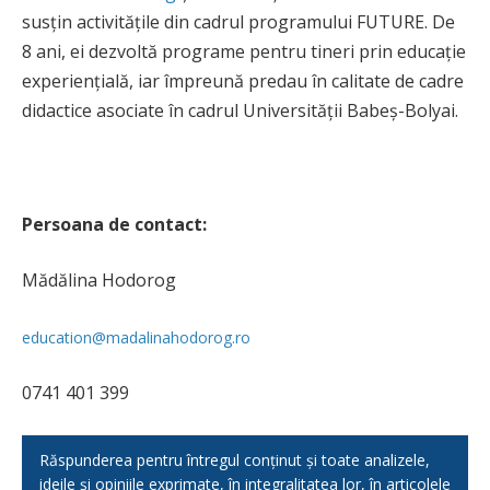
susțin activitățile din cadrul programului FUTURE. De
8 ani, ei dezvoltă programe pentru tineri prin educație
experiențială, iar împreună predau în calitate de cadre
didactice asociate în cadrul Universității Babeș-Bolyai.
Persoana de contact:
Mădălina Hodorog
education@madalinahodorog.ro
0741 401 399
Răspunderea pentru întregul conținut și toate analizele,
ideile și opiniile exprimate, în integralitatea lor, în articolele