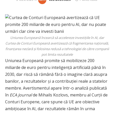
Uniunea Europeană încearcă să accelereze investițiile în AI, dar
Curtea de Conturi Europeană avertizează că fragmentarea națională,
finanțarea neclară și folosirea redusă a tehnologiei de către companii
pot limita rezultatele
Uniunea Europeană promite să mobilizeze 200
miliarde de euro pentru inteligență artificială până în
2030, dar riscă să rămână fără o imagine clară asupra
banilor, a rezultatelor și a contribuției reale a statelor
membre. Avertismentul apare într-o analiză publicată
în
ECA Journal
de Mihails Kozlovs, membru al Curții de
Conturi Europene, care spune că UE are obiective
ambițioase în AI, dar rezultatele rămân în urma