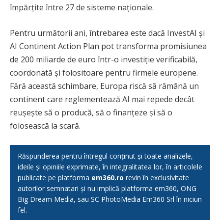
împărțite între 27 de sisteme naționale.
Pentru următorii ani, întrebarea este dacă InvestAI și
AI Continent Action Plan pot transforma promisiunea
de 200 miliarde de euro într-o investiție verificabilă,
coordonată și folositoare pentru firmele europene.
Fără această schimbare, Europa riscă să rămână un
continent care reglementează AI mai repede decât
reușește să o producă, să o finanțeze și să o
folosească la scară.
Răspunderea pentru întregul conținut și toate analizele,
ideile și opiniile exprimate, în integralitatea lor, în articolele
publicate pe platforma
em360.ro
revin în exclusivitate
autorilor semnatari și nu implică platforma em360, ONG
Big Dream Media, sau SC PhotoMedia Em360 Srl în niciun
fel.