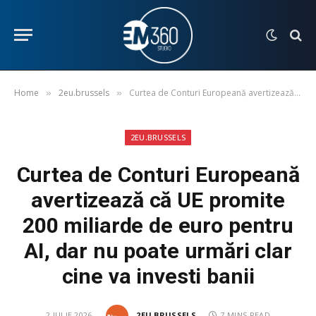
Home
2eu.brussels
Curtea de Conturi Europeană avertizează că UE promite 200 miliarde de euro pentru AI, dar nu poate urmări clar cine va investi banii
»
»
2EU.BRUSSELS
Curtea de Conturi Europeană
avertizează că UE promite
200 miliarde de euro pentru
AI, dar nu poate urmări clar
cine va investi banii
2 IULIE 2026
2EU.BRUSSELS
7 MINS READ