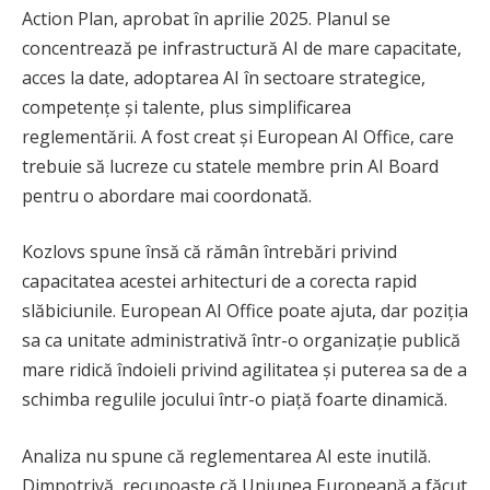
Action Plan, aprobat în aprilie 2025. Planul se
concentrează pe infrastructură AI de mare capacitate,
acces la date, adoptarea AI în sectoare strategice,
competențe și talente, plus simplificarea
reglementării. A fost creat și European AI Office, care
trebuie să lucreze cu statele membre prin AI Board
pentru o abordare mai coordonată.
Kozlovs spune însă că rămân întrebări privind
capacitatea acestei arhitecturi de a corecta rapid
slăbiciunile. European AI Office poate ajuta, dar poziția
sa ca unitate administrativă într-o organizație publică
mare ridică îndoieli privind agilitatea și puterea sa de a
schimba regulile jocului într-o piață foarte dinamică.
Analiza nu spune că reglementarea AI este inutilă.
Dimpotrivă, recunoaște că Uniunea Europeană a făcut