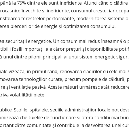
până la 75% dintre ele sunt ineficiente. Atunci când o clădire
rocasnice învechite și ineficiente, consumul crește, iar ocupanț
instalarea ferestrelor performante, modernizarea sistemelor d
cerea pierderilor de energie și optimizarea consumului.
area securității energetice. Un consum mai redus înseamnă o
lii fosili importați, ale căror prețuri și disponibilitate pot f
unul dintre pilonii principali ai unui sistem energetic sigur, 
onale vizează, în primul rând, renovarea clădirilor cu cele m
movarea tehnologiilor curate, precum pompele de căldură, pa
re și ventilație pasivă. Aceste măsuri urmăresc atât reducer
a volatilității pieței.
 publice. Școlile, spitalele, sediile administrațiior locale pot 
zează cheltuielile de funcționare și oferă condiții mai bune p
ortant către comunitate și contribuie la dezvoltarea unei cul