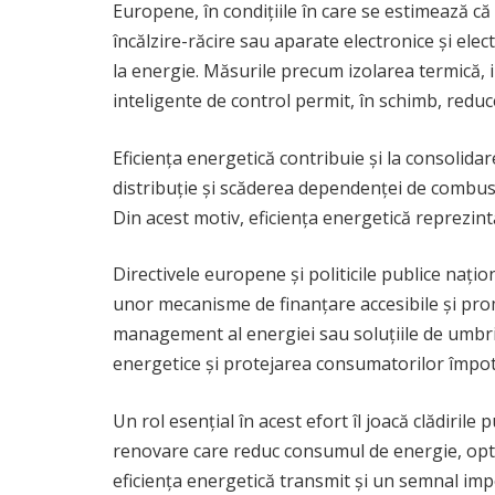
Europene, în condițiile în care se estimează că 
încălzire-răcire sau aparate electronice și elect
la energie. Măsurile precum izolarea termică, 
inteligente de control permit, în schimb, redu
Eficiența energetică contribuie și la consolid
distribuție și scăderea dependenței de combustibi
Din acest motiv, eficiența energetică reprezintă 
Directivele europene și politicile publice nați
unor mecanisme de finanțare accesibile și pro
management al energiei sau soluțiile de umbri
energetice și protejarea consumatorilor împotriv
Un rol esențial în acest efort îl joacă clădirile
renovare care reduc consumul de energie, optimi
eficiența energetică transmit și un semnal imp