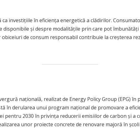
ca investițiile în eficiența energetică a clădirilor. Consumat
iile disponibile și despre modalitățile prin care pot îmbunătă
biceiuri de consum responsabil contribuie la creșterea rezili
vergură națională, realizat de Energy Policy Group (EPG) în
stă în derularea unui program național de promovare a eficie
pentru 2030 în privința reducerii emisiilor de carbon și a cre
ealizarea unor proiecte concrete de renovare majoră în școli p