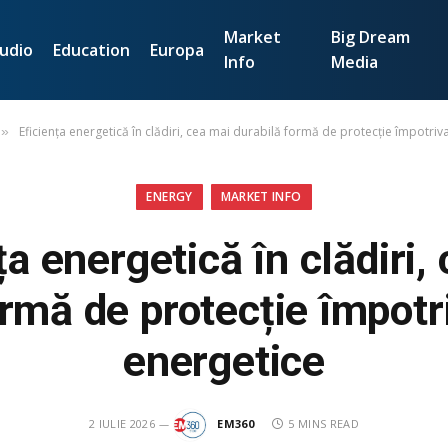
Market
Big Dream
udio
Education
Europa
Info
Media
Eficiența energetică în clădiri, cea mai durabilă formă de protecție împotriv
»
ENERGY
MARKET INFO
ța energetică în clădiri,
ormă de protecție împotri
energetice
2 IULIE 2026
EM360
5 MINS READ