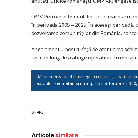
entități juridice românești. OMV Aktiengesellsc
OMV Petrom este unul dintre cei mai mari contr
în perioada 2005 – 2025. În aceeași perioadă, 
dezvoltarea comunităților din România, concent
Angajamentul nostru față de atenuarea schimbăr
termen lung de a atinge operațiuni cu emisii n
Răspunderea pentru întregul conținut și toate analizel
autorilor semnatari și nu implică platforma em360
SHARE.
Articole
similare