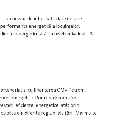
orii au nevoie de informații clare despre
ți performanța energetică a locuințelor.
enței energetice atât la nivel individual, cât
 parteneriat și cu finanțarea OMV Petrom.
nței energetice. România Eficientă își
șterii eficienței energetice, atât prin
ublice din diferite regiuni ale țării. Mai multe