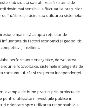
 este slab izolată sau utilizează sisteme de
ii devin mai sensibili la fluctuațiile prețurilor
e încălzire și răcire sau utilizarea sistemelor
 presiune mai mică asupra rețelelor de
i influențate de factori economici și geopolitici.
competitiv și rezilient.
ai slabe performanțe energetice, dezvoltarea
nourile fotovoltaice, sistemele inteligente de
ea consumului, cât și creșterea independenței
deveni exemple de bune practici prin proiecte de
entru utilizatori. Investițiile publice în
turi orientate spre utilizarea responsabilă a