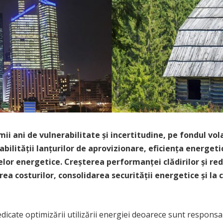
mii ani de vulnerabilitate și incertitudine, pe fondul vola
ilității lanțurilor de aprovizionare, eficiența energeti
elor energetice. Creșterea performanței clădirilor și r
ea costurilor, consolidarea securității energetice și la
dedicate optimizării utilizării energiei deoarece sunt respon