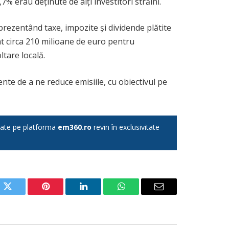
% erau deținute de alți investitori străini.
prezentând taxe, impozite și dividende plătite
at circa 210 milioane de euro pentru
tare locală.
nte de a ne reduce emisiile, cu obiectivul pe
licate pe platforma
em360.ro
revin în exclusivitate
ok
Twitter
Pinterest
LinkedIn
WhatsApp
Email