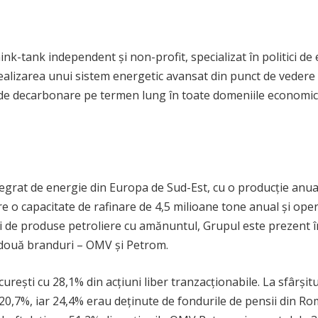
k-tank independent și non-profit, specializat în politici de e
ealizarea unui sistem energetic avansat din punct de vedere t
e decarbonare pe termen lung în toate domeniile economice: e
at de energie din Europa de Sud-Est, cu o producție anuală 
e o capacitate de rafinare de 4,5 milioane tone anual și ope
ei de produse petroliere cu amănuntul, Grupul este prezent în
b două branduri – OMV și Petrom.
rești cu 28,1% din acțiuni liber tranzacționabile. La sfârșitu
20,7%, iar 24,4% erau deținute de fondurile de pensii din Rom