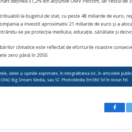
haft deținea 51,2% din acțiunile OMV Petrom, iar restul de 3,7
ibuabili la bugetul de stat, cu peste 48 miliarde de euro, re
compania a investit aproximativ 21 miliarde de euro și a aloc
rându-se pe protecția mediului, educație, sănătate și dezvol
ilor climatice este reflectat de eforturile noastre consecve
ete zero până în 2050.
e, ideile și opiniile exprimate, în integralitatea lor, în articolele pub
, ONG Big Dream Media, sau SC PhotoMedia Em360 Srl în niciun fel.
Facebo