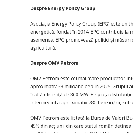
Despre Energy Policy Group
Asociația Energy Policy Group (EPG) este un thin
energetică, fondat în 2014. EPG contribuie la r
asemenea, EPG promovează politici și măsuri d
agricultură.
Despre OMV Petrom
OMV Petrom este cel mai mare producător integr
aproximativ 38 milioane bep în 2025. Grupul ar
înaltă eficiență de 860 MW. Pe piața distribuți
intermediul a aproximativ 780 benzinării, su
OMV Petrom este listată la Bursa de Valori Bucu
45% din acțiuni, din care statul român deținea 