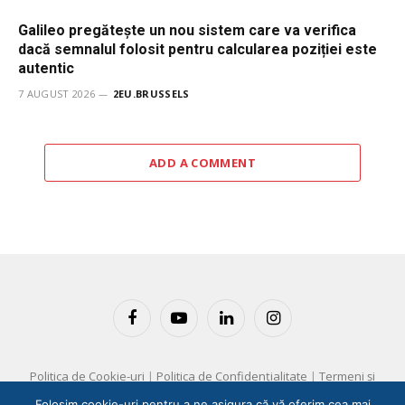
Galileo pregătește un nou sistem care va verifica
dacă semnalul folosit pentru calcularea poziției este
autentic
7 AUGUST 2026
2EU.BRUSSELS
ADD A COMMENT
Facebook
YouTube
LinkedIn
Instagram
Politica de Cookie-uri
|
Politica de Confidențialitate
|
Termeni și
Condiții
Folosim cookie-uri pentru a ne asigura că vă oferim cea mai