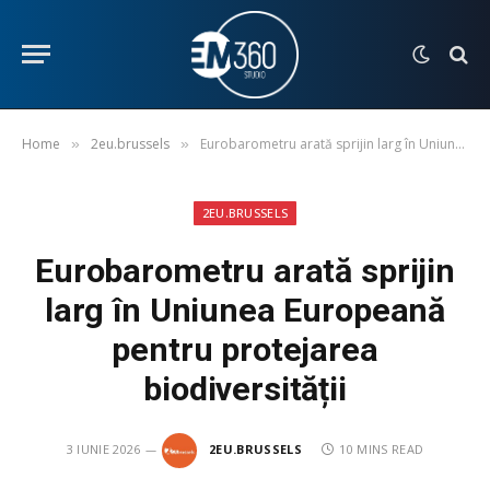
Home
2eu.brussels
Eurobarometru arată sprijin larg în Uniunea Europeană pentru protejarea biodiversității
»
»
2EU.BRUSSELS
Eurobarometru arată sprijin
larg în Uniunea Europeană
pentru protejarea
biodiversității
3 IUNIE 2026
2EU.BRUSSELS
10 MINS READ