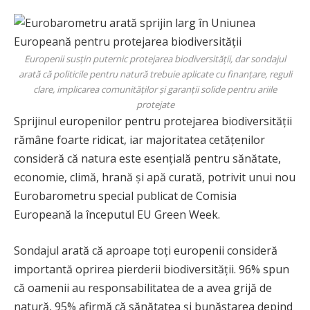
Europenii susțin puternic protejarea biodiversității, dar sondajul
arată că politicile pentru natură trebuie aplicate cu finanțare, reguli
clare, implicarea comunităților și garanții solide pentru ariile
protejate
Sprijinul europenilor pentru protejarea biodiversității
rămâne foarte ridicat, iar majoritatea cetățenilor
consideră că natura este esențială pentru sănătate,
economie, climă, hrană și apă curată, potrivit unui nou
Eurobarometru special publicat de Comisia
Europeană la începutul EU Green Week.
Sondajul arată că aproape toți europenii consideră
importantă oprirea pierderii biodiversității. 96% spun
că oamenii au responsabilitatea de a avea grijă de
natură, 95% afirmă că sănătatea și bunăstarea depind