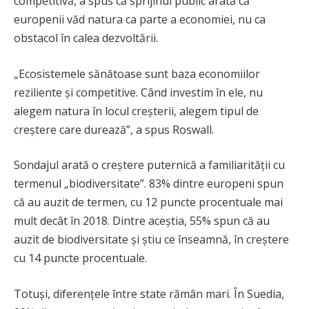
competitivă, a spus că sprijinul public arată că
europenii văd natura ca parte a economiei, nu ca
obstacol în calea dezvoltării.
„Ecosistemele sănătoase sunt baza economiilor
reziliente și competitive. Când investim în ele, nu
alegem natura în locul creșterii, alegem tipul de
creștere care durează”, a spus Roswall.
Sondajul arată o creștere puternică a familiarității cu
termenul „biodiversitate”. 83% dintre europeni spun
că au auzit de termen, cu 12 puncte procentuale mai
mult decât în 2018. Dintre aceștia, 55% spun că au
auzit de biodiversitate și știu ce înseamnă, în creștere
cu 14 puncte procentuale.
Totuși, diferențele între state rămân mari. În Suedia,