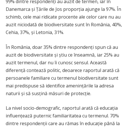
99% dintre respondenți au auzit de termen, iar în
Danemarca și Țările de Jos proporția ajunge la 97%. În
schimb, cele mai ridicate procente ale celor care nu au
auzit niciodată de biodiversitate sunt în România, 40%,
Cehia, 37%, și Letonia, 31%.
În România, doar 35% dintre respondenți spun că au
auzit de biodiversitate și știu ce înseamnă, iar 25% au
auzit termenul, dar nu îi cunosc sensul. Această
diferență contează politic, deoarece raportul arată că
persoanele familiare cu termenul biodiversitate sunt
mai predispuse să identifice amenințările la adresa
naturii și să susțină măsuri de protecție.
La nivel socio-demografic, raportul arată că educația
influențează puternic familiaritatea cu termenul. 70%
dintre respondenții care au rămas în educație până la