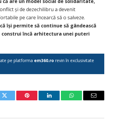
 că are un model social de solidaritate,
 conflict și de dezechilibru a devenit
fortabile pe care încearcă să o salveze.
că își permite să continue să gândească
 construi încă arhitectura unei puteri
licate pe platforma
em360.ro
revin în exclusivitate
ok
Twitter
Pinterest
LinkedIn
WhatsApp
Email