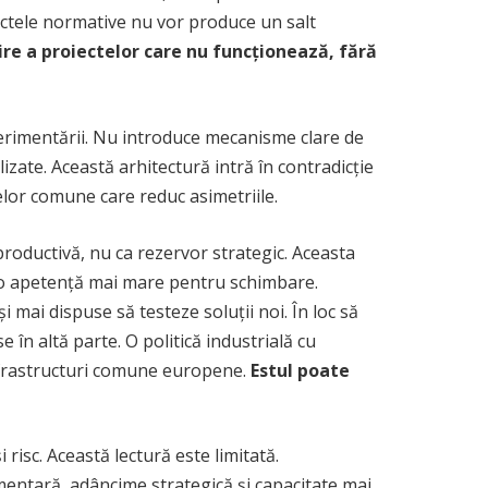
i actele normative nu vor produce un salt
re a proiectelor care nu funcționează, fără
xperimentării. Nu introduce mecanisme clare de
lizate. Această arhitectură intră în contradicție
telor comune care reduc asimetriile.
productivă, nu ca rezervor strategic. Aceasta
i o apetență mai mare pentru schimbare.
 mai dispuse să testeze soluții noi. În loc să
 în altă parte. O politică industrială cu
infrastructuri comune europene.
Estul poate
risc. Această lectură este limitată.
mentară, adâncime strategică și capacitate mai