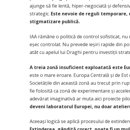
ajunge să fie lentă, hiper-negociată și defensi
strategic.
Este nevoie de reguli temporare, 
stigmatizare publică.
IAA rămâne o politică de control sofisticat, n
eșec controlat. Nu prevede ieșiri rapide din poli
atât cu apelul lui Draghi pentru investiții stra
A treia zonă insuficient exploatată este Eu
este o mare eroare. Europa Centrală și de Est
Societățile din această zonă au trecut prin rupt
fie folosită ca zonă de experimentare și acceler
adevărat imaginativă ar muta aici proiecte pil
deveni laboratorul Europei, nu doar atelieru
Aceeași logică se aplică procesului de extindere
Extinderea, gândită corect, poate fi un mul