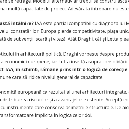
care se retrage. Modelul alternativ ar trebui să construiască
 mai multă capacitate de proiect. Adevărata întrebare nu est
eastă întâlnire?
IAA este parțial compatibil cu diagnoza lui M
nivelul constatărilor: Europa pierde competitivitate, piața u
 de subvenții, scară și viteză. Atât Draghi, cât și Letta pleac
ului în arhitectură politică. Draghi vorbește despre producti
ra economiei europene, iar Letta insistă asupra consolidării 
ct.
IAA, în schimb, rămâne prins într-o logică de corecție 
ne care să ridice nivelul general de capacitate.
nomică europeană ca rezultat al unei arhitecturi integrate, 
istribuirea riscurilor și a avantajelor existente. Acceptă in
 instrumente care conservă asimetriile structurale. De aici
ransformatoare implicită în logica celor doi.