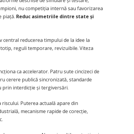
latforme deschise de simulare și testare,
campioni, nu competiția internă sau favorizarea
e piață.
Reduc asimetriile dintre state și
iv central reducerea timpului de la idee la
otip, reguli temporare, revizuibile. Viteza
ncționa ca accelerator. Patru sute cincizeci de
ru cerere publică sincronizată, standarde
prin interdicție și tergiversări.
 riscului. Puterea actuală apare din
dustrială, mecanisme rapide de corecție,
c.