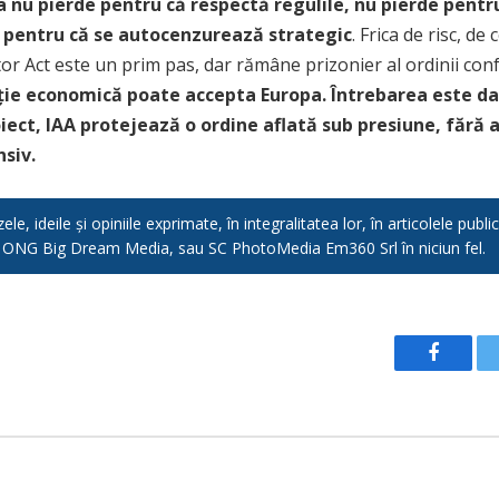
 nu pierde pentru că respectă regulile, nu pierde pentru
e pentru că se autocenzurează strategic
. Frica de risc, de
ator Act este un prim pas, dar rămâne prizonier al ordinii con
ție economică poate accepta Europa. Întrebarea este da
iect, IAA protejează o ordine aflată sub presiune, fără a
siv.
e, ideile și opiniile exprimate, în integralitatea lor, în articolele pub
, ONG Big Dream Media, sau SC PhotoMedia Em360 Srl în niciun fel.
Facebo