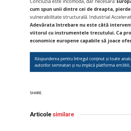
Concluzia este incomodă, dar necesară:
Europa
cum spun unii dintre cei de dreapta, pierd
vulnerabilitate structurală. Industrial Acceler
Adevărata întrebare nu este câtă interven
viitorul cu instrumentele trecutului. Ca pro
economice europene capabile să joace ofen
Răspunderea pentru întregul conținut și toate analizel
autorilor semnatari și nu implică platforma em360
SHARE.
Articole
similare