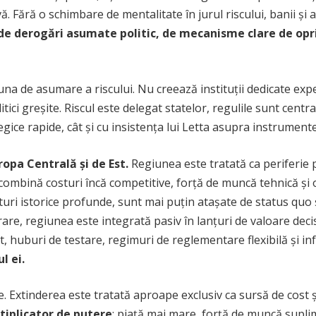
vă. Fără o schimbare de mentalitate în jurul riscului, banii ș
de derogări asumate politic, de mecanisme clare de opri
u una de asumare a riscului. Nu creează instituții dedicate e
tici greșite. Riscul este delegat statelor, regulile sunt centra
tegice rapide, cât și cu insistența lui Letta asupra instrumen
ropa Centrală și de Est.
Regiunea este tratată ca periferie 
 combină costuri încă competitive, forță de muncă tehnică ș
uri istorice profunde, sunt mai puțin atașate de status quo și
are, regiunea este integrată pasiv în lanțuri de valoare decise
ot, huburi de testare, regimuri de reglementare flexibilă și 
l ei.
. Extinderea este tratată aproape exclusiv ca sursă de cost și 
tiplicator de putere
: piață mai mare, forță de muncă supli