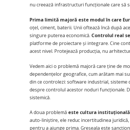
nu creează infrastructuri funcționale care să s
Prima limită majoră este modul în care Eur
oțel, ciment, baterii. Unii oftează încă după 
singure puterea economică.
Controlul real s
platforme de proiectare și integrare. Cine cont
acest nivel. Protejează producția, nu arhitectur
Vedem aici o problemă majoră care ține de modu
dependențelor geografice, cum arătam mai sus. 
din ce controlezi: software industrial, sisteme
despre controlul acestor noduri funcționale. Di
sistemică.
A doua problemă
este cultura instituțional
auto-liniștire, ele reduc incertitudinea juridi
pentru a ajunge prima. Greșeala este sancționată