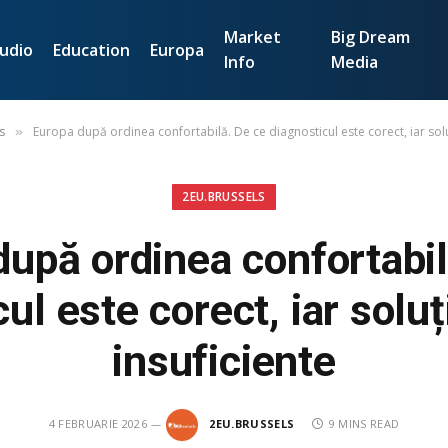
Market
Big Dream
udio
Education
Europa
Info
Media
s
Europa după ordinea confortabilă. De ce diagnosticul este corect, iar solu
»
2EU.BRUSSELS
după ordinea confortabil
ul este corect, iar solu
insuficiente
4 FEBRUARIE 2026
2EU.BRUSSELS
9 MINS READ