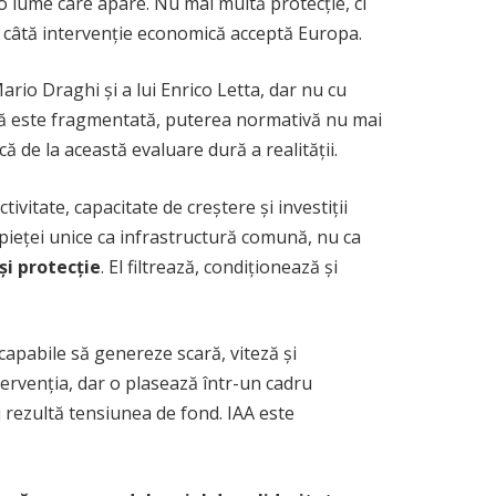
 o lume care apare. Nu mai multă protecție, ci
e câtă intervenție economică acceptă Europa.
ario Draghi și a lui Enrico Letta, dar nu cu
nică este fragmentată, puterea normativă nu mai
ă de la această evaluare dură a realității.
vitate, capacitate de creștere și investiții
pieței unice ca infrastructură comună, nu ca
și protecție
. El filtrează, condiționează și
capabile să genereze scară, viteză și
tervenția, dar o plasează într-un cadru
 rezultă tensiunea de fond. IAA este