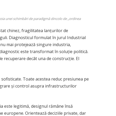
voia unei schimbări de paradigmă dincolo de „ordinea
at chinez, fragilitatea lanțurilor de
uli. Diagnosticul formulat în jurul Industrial
e nu mai protejează singure industria,
agnostic este transformat în soluție politică.
e recuperare decât una de construcție. El
ce sofisticate. Toate acestea reduc presiunea pe
rare și control asupra infrastructurilor
ția este legitimă, designul rămâne însă
ne europene. Orientează deciziile private, dar