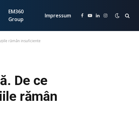
EM360
Impressum
Facebook
YouTube
LinkedIn
Instagram
Group
țiile rămân insuficiente
ă. De ce
țiile rămân