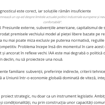
nează un op-ed despre limitele actualei politici industriale europene și ne
confortabilă”.
 Presiunile externe, subvențiile americane, capitalismul de st
rodat premisele vechiului model al pieței libere bazate pe reg
ropa nu mai poate miza exclusiv pe puterea normativă, regulil
petitiv. Problema începe însă din momentul în care acest di
 ancorat în reflexe vechi. IAA este mai degrabă o politică d
în declin, nu să proiecteze una nouă.
nte familiare: subvenții, preferințe indirecte, criterii tehni
ă a Uniunii într-o economie globală dominată de viteză, integ
 proiect strategic, nu doar ca un instrument legislativ. Ambi
 și condiționalități, nu prin construcția unor capacități comu