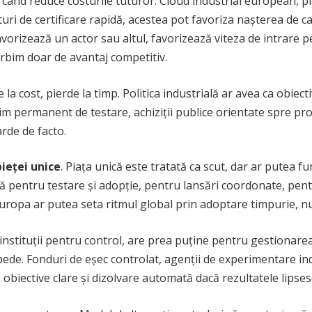
i când reduce costurile tuturor. Cloud industrial european, p
turi de certificare rapidă, acestea pot favoriza nașterea de 
orizează un actor sau altul, favorizează viteza de intrare p
vorbim doar de avantaj competitiv.
 la cost, pierde la timp. Politica industrială ar avea ca obiect
m permanent de testare, achiziții publice orientate spre prot
rde de facto.
ieței unice
. Piața unică este tratată ca scut, dar ar putea fu
 pentru testare și adopție, pentru lansări coordonate, pent
 Europa ar putea seta ritmul global prin adoptare timpurie, nu 
instituții pentru control, are prea puține pentru gestionarea
epede. Fonduri de eșec controlat, agenții de experimentare in
obiective clare și dizolvare automată dacă rezultatele lipses