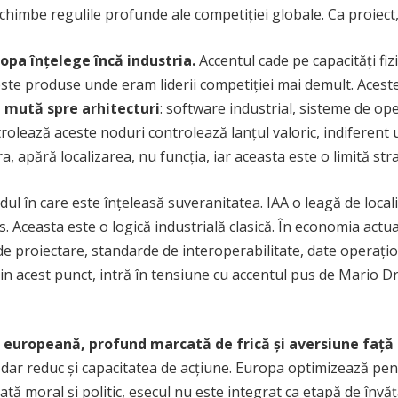
chimbe regulile profunde ale competiției globale. Ca proiect,
opa înțelege încă industria.
Accentul cade pe capacități fiz
aceste produse unde eram liderii competiției mai demult. Aces
e mută spre arhitecturi
: software industrial, sisteme de op
rolează aceste noduri controlează lanțul valoric, indiferent 
a, apără localizarea, nu funcția, iar aceasta este o limită str
l în care este înțeleasă suveranitatea. IAA o leagă de local
Aceasta este o logică industrială clasică. În economia actual
 de proiectare, standarde de interoperabilitate, date operați
n acest punct, intră în tensiune cu accentul pus de Mario Dra
ă europeană, profund marcată de frică și aversiune față 
că, dar reduc și capacitatea de acțiune. Europa optimizează pe
 moral și politic, eșecul nu este integrat ca etapă de învățar