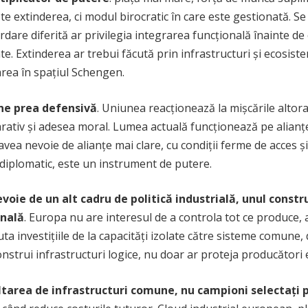
e extinderea, ci modul birocratic în care este gestionată. S
rdare diferită ar privilegia integrarea funcțională înainte de 
e. Extinderea ar trebui făcută prin infrastructuri și ecosiste
area în spațiul Schengen.
ne prea defensivă
. Uniunea reacționează la mișcările altora
larativ și adesea moral. Lumea actuală funcționează pe alianțe
avea nevoie de alianțe mai clare, cu condiții ferme de acces ș
 diplomatic, este un instrument de putere.
voie de un alt cadru de politică industrială, unul constr
onală
. Europa nu are interesul de a controla tot ce produce, 
a investițiile de la capacități izolate către sisteme comune, de
onstrui infrastructuri logice, nu doar ar proteja producători e
oltarea de infrastructuri comune, nu campioni selectați