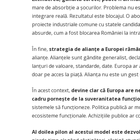
mare de absorbție a șocurilor. Problema nu est
integrare reală. Rezultatul este blocajul. O abo
proiecte industriale comune cu statele candidat
absurde, cum a fost blocarea României la intr
În fine,
strategia de alianțe a Europei rămâ
alianțe. Alianțele sunt gândite generalist, dec
lanțuri de valoare, standarde, date. Europa ar 
doar pe acces la piață. Alianța nu este un gest
În acest context,
devine clar că Europa are ne
cadru pornește de la suveranitatea funcți
sistemele să funcționeze. Politica publică ar mut
ecosisteme funcționale. Achizițiile publice ar c
Al doilea pilon al acestui model este dezv