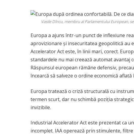
Vasile Dîncu, membru al Parlamentului European, sem
Europa a ajuns într-un punct de inflexiune real.
aprovizionare și insecuritatea geopolitică au e
Accelerator Act este, în linii mari, corect. Eu
standardele nu mai creează automat avantaj com
Răspunsul european rămâne defensiv, precaut și
încearcă să salveze o ordine economică aflată 
Europa tratează o criză structurală cu instrume
termen scurt, dar nu schimbă poziția strategic
invizibile.
Industrial Accelerator Act este prezentat ca un
incomplet. IAA operează prin stimulente, filtre