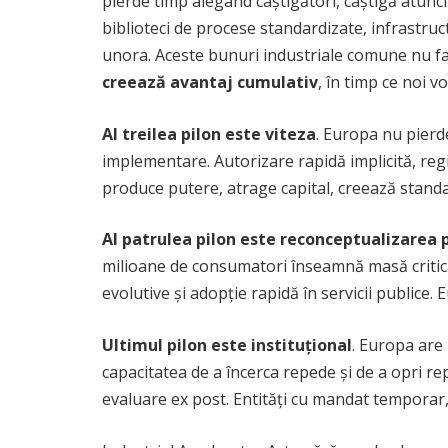
pierde timp alegând câștigători, câștigă atunc
biblioteci de procese standardizate, infrastruc
unora. Aceste bunuri industriale comune nu fav
creează avantaj cumulativ
, în timp ce noi 
Al treilea pilon este viteza
. Europa nu pierde
implementare. Autorizare rapidă implicită, regi
produce putere, atrage capital, creează standa
Al patrulea pilon este reconceptualizarea p
milioane de consumatori înseamnă masă critică
evolutive și adopție rapidă în servicii publice.
Ultimul pilon este instituțional
. Europa are 
capacitatea de a încerca repede și de a opri r
evaluare ex post. Entități cu mandat temporar, 