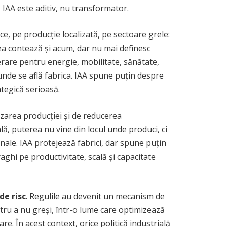
 IAA este aditiv, nu transformator.
ice, pe producție localizată, pe sectoare grele:
tea contează și acum, dar nu mai definesc
erare pentru energie, mobilitate, sănătate,
unde se află fabrica. IAA spune puțin despre
ategică serioasă.
izarea producției și de reducerea
ă, puterea nu vine din locul unde produci, ci
onale. IAA protejează fabrici, dar spune puțin
ghi pe productivitate, scală și capacitate
de risc
. Regulile au devenit un mecanism de
ntru a nu greși, într-o lume care optimizează
e. În acest context, orice politică industrială