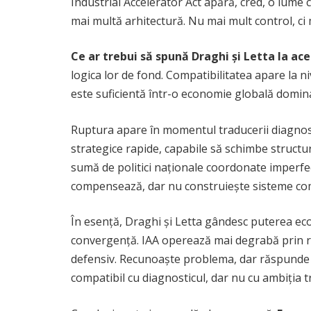
Industrial Accelerator Act apără, cred, o lume 
mai multă arhitectură. Nu mai mult control, ci
Ce ar trebui să spună Draghi și Letta la ac
logica lor de fond. Compatibilitatea apare la 
este suficientă într-o economie globală dominată
Ruptura apare în momentul traducerii diagnostic
strategice rapide, capabile să schimbe structu
sumă de politici naționale coordonate imperfe
compensează, dar nu construiește sisteme comu
În esență, Draghi și Letta gândesc puterea eco
convergență. IAA operează mai degrabă prin red
defensiv. Recunoaște problema, dar răspunde cu
compatibil cu diagnosticul, dar nu cu ambiția t