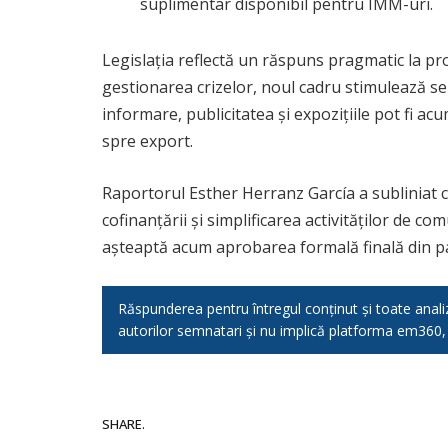
suplimentar disponibil pentru IMM-uri.
Legislația reflectă un răspuns pragmatic la pro
gestionarea crizelor, noul cadru stimulează se
informare, publicitatea și expozițiile pot fi a
spre export.
Raportorul Esther Herranz García a subliniat c
cofinanțării și simplificarea activităților de 
așteaptă acum aprobarea formală finală din par
Răspunderea pentru întregul conținut și toate analizel
autorilor semnatari și nu implică platforma em360
SHARE.