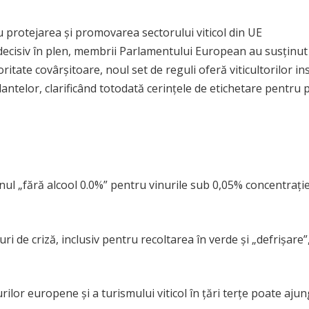
decisiv în plen, membrii Parlamentului European au susținut
oritate covârșitoare, noul set de reguli oferă viticultorilor
ntelor, clarificând totodată cerințele de etichetare pentru p
nul „fără alcool 0.0%” pentru vinurile sub 0,05% concentrație
uri de criză, inclusiv pentru recoltarea în verde și „defrișare
or europene și a turismului viticol în țări terțe poate ajun