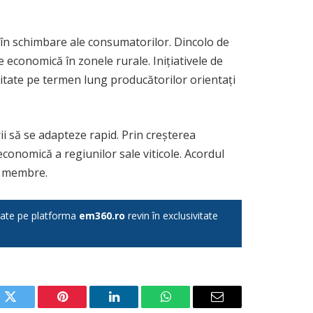
r în schimbare ale consumatorilor. Dincolo de
 economică în zonele rurale. Inițiativele de
ilitate pe termen lung producătorilor orientați
i să se adapteze rapid. Prin creșterea
economică a regiunilor sale viticole. Acordul
le membre.
licate pe platforma
em360.ro
revin în exclusivitate
ok
Twitter
Pinterest
LinkedIn
WhatsApp
Email