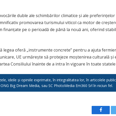
vocările duble ale schimbărilor climatice și ale preferințelo
mnificativ promovarea turismului viticol ca motor de creștere
cum finanțate pe o perioadă de până la nouă ani, oferind stab
ă legea oferă „instrumente concrete” pentru a ajuta fermieri
comunicare, UE urmărește să protejeze moștenirea culturală și 
tea Consiliului înainte de a intra în vigoare în toate state
e, ideile și opiniile exprimate, în integralitatea lor, în articolele pub
, ONG Big Dream Media, sau SC PhotoMedia Em360 Srl în niciun fel.
Facebo