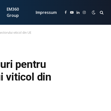
EM360
Impressum
Facebook
YouTube
LinkedIn
Instagram
Group
torului viticol din UE
uri pentru
 viticol din