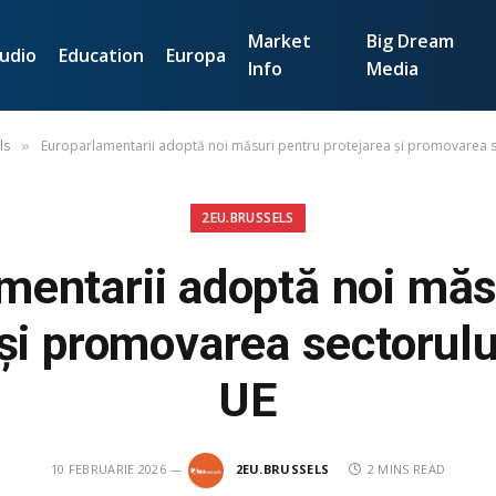
Market
Big Dream
udio
Education
Europa
Info
Media
ls
Europarlamentarii adoptă noi măsuri pentru protejarea și promovarea sec
»
2EU.BRUSSELS
mentarii adoptă noi măs
și promovarea sectorului
UE
10 FEBRUARIE 2026
2EU.BRUSSELS
2 MINS READ