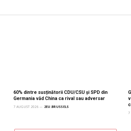
60% dintre susținătorii CDU/CSU și SPD din
G
Germania văd China ca rival sau adversar
v
c
7 AUGUST 2026
2EU.BRUSSELS
7