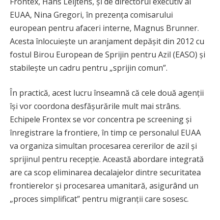
Frontex, Hans Leijtens, și de directorul executiv al
EUAA, Nina Gregori, în prezența comisarului
european pentru afaceri interne, Magnus Brunner.
Acesta înlocuiește un aranjament depășit din 2012 cu
fostul Birou European de Sprijin pentru Azil (EASO) și
stabilește un cadru pentru „sprijin comun”.
În practică, acest lucru înseamnă că cele două agenții
își vor coordona desfășurările mult mai strâns.
Echipele Frontex se vor concentra pe screening și
înregistrare la frontiere, în timp ce personalul EUAA
va organiza simultan procesarea cererilor de azil și
sprijinul pentru recepție. Această abordare integrată
are ca scop eliminarea decalajelor dintre securitatea
frontierelor și procesarea umanitară, asigurând un
„proces simplificat” pentru migranții care sosesc.