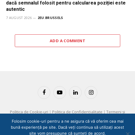
dacă semnalul folosit pentru calcularea poziției este
autentic
7 AUGUST 2026
2EU.BRUSSELS
ADD A COMMENT
Facebook
YouTube
LinkedIn
Instagram
Politica de Cookie-uri
|
Politica de Confidențialitate
|
Termeni și
Condiții
Folosim cookie-uri pentru a ne asigura că vă oferim cea mai
bună experiență pe site. Dacă veți continua să utilizați acest
Copyright © 2025 EM360 Group
site vom presupune că sunteți de acord.