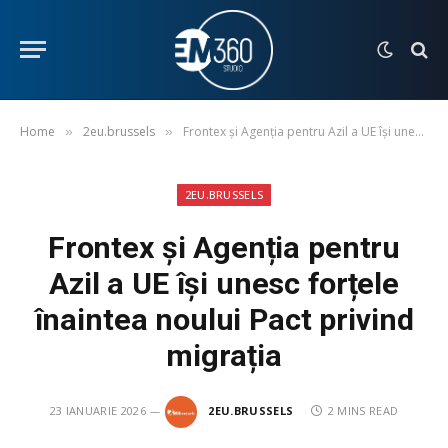
Home
2eu.brussels
Frontex și Agenția pentru Azil a UE își unesc forțele înaintea noului Pact privind migrația
»
»
2EU.BRUSSELS
Frontex și Agenția pentru
Azil a UE își unesc forțele
înaintea noului Pact privind
migrația
23 IANUARIE 2026
2EU.BRUSSELS
2 MINS READ