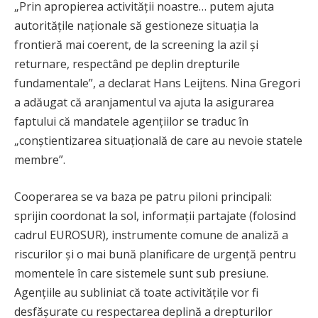
„Prin apropierea activității noastre… putem ajuta
autoritățile naționale să gestioneze situația la
frontieră mai coerent, de la screening la azil și
returnare, respectând pe deplin drepturile
fundamentale”, a declarat Hans Leijtens. Nina Gregori
a adăugat că aranjamentul va ajuta la asigurarea
faptului că mandatele agențiilor se traduc în
„conștientizarea situațională de care au nevoie statele
membre”.
Cooperarea se va baza pe patru piloni principali:
sprijin coordonat la sol, informații partajate (folosind
cadrul EUROSUR), instrumente comune de analiză a
riscurilor și o mai bună planificare de urgență pentru
momentele în care sistemele sunt sub presiune.
Agențiile au subliniat că toate activitățile vor fi
desfășurate cu respectarea deplină a drepturilor