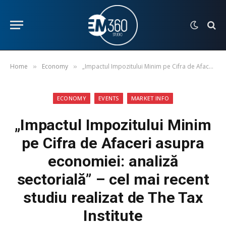
Home
Economy
„Impactul Impozitului Minim pe Cifra de Afaceri asupra economiei: analiză sectorială” – cel mai recent studiu realizat de The Tax Institute
»
»
ECONOMY
EVENTS
MARKET INFO
„Impactul Impozitului Minim
pe Cifra de Afaceri asupra
economiei: analiză
sectorială” – cel mai recent
studiu realizat de The Tax
Institute