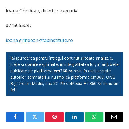
Ioana Grindean, director executiv
0745055097
ioana.grindean@taxinstitute.ro
Răspunderea pentru întregul conținut și toate analizele,
ideile și opiniile exprimate, în integralitatea lor, în articolele
publicate pe platforma
em360.ro
revin în exclusivitate
autorilor semnatari și nu implică platforma em360, ONG
Big Dream Media, sau SC PhotoMedia Em360 Srl în niciun
fel.
Facebook
Twitter
Pinterest
LinkedIn
WhatsApp
Email