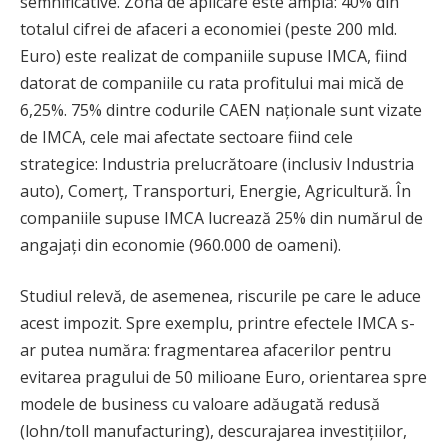
semnificative. Zona de aplicare este amplă: 40% din
totalul cifrei de afaceri a economiei (peste 200 mld.
Euro) este realizat de companiile supuse IMCA, fiind
datorat de companiile cu rata profitului mai mică de
6,25%. 75% dintre codurile CAEN naționale sunt vizate
de IMCA, cele mai afectate sectoare fiind cele
strategice: Industria prelucrătoare (inclusiv Industria
auto), Comerț, Transporturi, Energie, Agricultură. În
companiile supuse IMCA lucrează 25% din numărul de
angajați din economie (960.000 de oameni).
Studiul relevă, de asemenea, riscurile pe care le aduce
acest impozit. Spre exemplu, printre efectele IMCA s-
ar putea număra: fragmentarea afacerilor pentru
evitarea pragului de 50 milioane Euro, orientarea spre
modele de business cu valoare adăugată redusă
(lohn/toll manufacturing), descurajarea investițiilor,