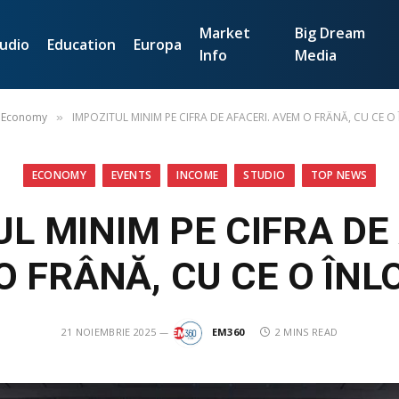
Market
Big Dream
udio
Education
Europa
Info
Media
Economy
IMPOZITUL MINIM PE CIFRA DE AFACERI. AVEM O FRÂNĂ, CU CE O
»
ECONOMY
EVENTS
INCOME
STUDIO
TOP NEWS
L MINIM PE CIFRA DE
O FRÂNĂ, CU CE O ÎNL
21 NOIEMBRIE 2025
EM360
2 MINS READ