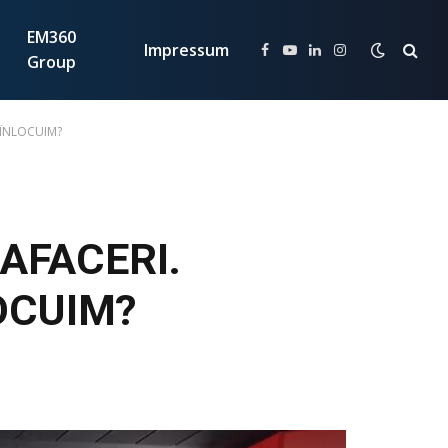
EM360
Impressum
Facebook
YouTube
LinkedIn
Instagram
Group
 ÎNLOCUIM?
 AFACERI.
OCUIM?