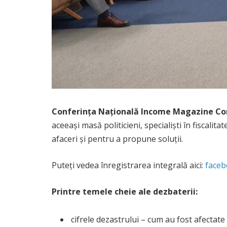
Conferința Națională Income Magazine Co
aceeași masă politicieni, specialiști în fiscalit
afaceri și pentru a propune soluții.
Puteți vedea înregistrarea integrală aici:
face
Printre temele cheie ale dezbaterii:
cifrele dezastrului – cum au fost afectate