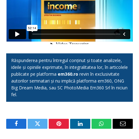
Răspunderea pentru întregul conținut și toate analizele,
ideile și opiniile exprimate, în integralitatea lor, în articolele
publicate pe platforma
em360.ro
revin în exclusivitate
autorilor semnatari și nu implică platforma em360, ONG
Big Dream Media, sau SC PhotoMedia Em360 Srl în niciun
fel.
Facebook
Twitter
Pinterest
LinkedIn
WhatsApp
Email