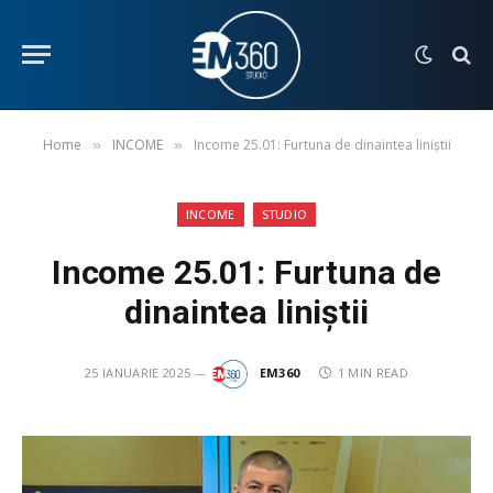
Home
INCOME
Income 25.01: Furtuna de dinaintea liniștii
»
»
INCOME
STUDIO
Income 25.01: Furtuna de
dinaintea liniștii
25 IANUARIE 2025
EM360
1 MIN READ