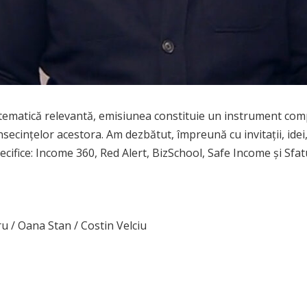
o tematică relevantă, emisiunea constituie un instrument com
secinţelor acestora. Am dezbătut, împreună cu invitații, idei, 
specifice: Income 360, Red Alert, BizSchool, Safe Income și Sfa
u / Oana Stan / Costin Velciu