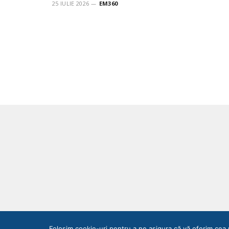
25 IULIE 2026
EM360
Folosim cookie-uri pentru a ne asigura că vă oferim cea 