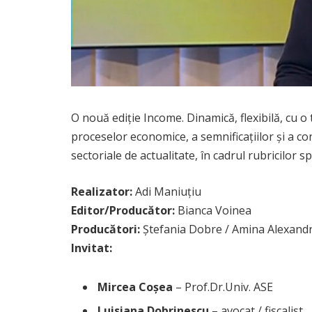
O nouă ediție Income. Dinamică, flexibilă, cu 
proceselor economice, a semnificaţiilor şi a con
sectoriale de actualitate, în cadrul rubricilor 
Realizator:
Adi Maniuțiu
Editor/Producător:
Bianca Voinea
Producători:
Ștefania Dobre / Amina Alexandr
Invitat:
Mircea Coșea
– Prof.Dr.Univ. ASE
Luisiana Dobrinescu
– avocat / fiscalist