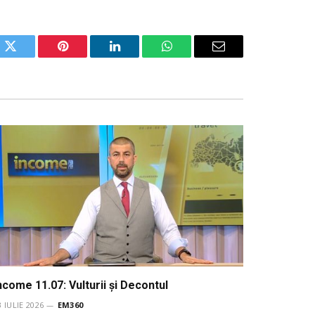
ok
Twitter
Pinterest
LinkedIn
WhatsApp
Email
ncome 11.07: Vulturii şi Decontul
3 IULIE 2026
EM360