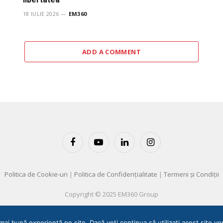
18 IULIE 2026
EM360
ADD A COMMENT
Facebook
YouTube
LinkedIn
Instagram
Politica de Cookie-uri
|
Politica de Confidențialitate
|
Termeni și Condiții
Copyright © 2025 EM360 Group
mai bună experiență pe site. Dacă veți continua să utilizați acest site 