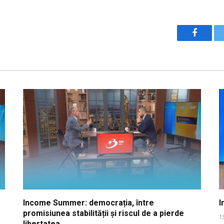
Facebo
Income Summer: democrația, între
I
promisiunea stabilității și riscul de a pierde
1
libertatea