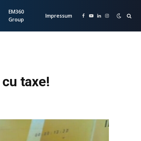
EM360
Impressum
Facebook
YouTube
LinkedIn
Instagram
Group
 cu taxe!