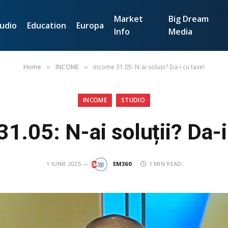
Market
Big Dream
udio
Education
Europa
Info
Media
Home
INCOME
Income 31.05: N-ai soluții? Da-i cu taxe!
»
»
INCOME
STUDIO
1.05: N-ai soluții? Da-i
1 IUNIE 2025
EM360
1 MIN READ