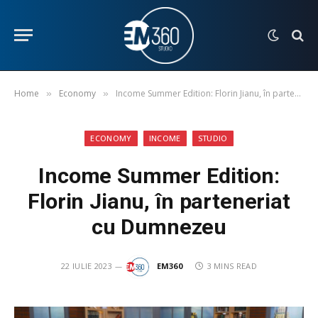
Home
Economy
Income Summer Edition: Florin Jianu, în parteneriat cu Dumnezeu
»
»
ECONOMY
INCOME
STUDIO
Income Summer Edition:
Florin Jianu, în parteneriat
cu Dumnezeu
22 IULIE 2023
EM360
3 MINS READ