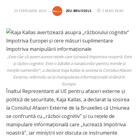
23 FEBRUARIE 2026
2EU.BRUSSELS
3 MINS READ
„Este clar că avem aceste rețele care lucrează împotriva noastră. Este
și război cognitiv. Este o bătălie a narațiunilor pentru inimile și
mințile oamenilor”, a declarat Kaja Kallas la sosirea la Consiliul Afaceri
Externe, referindu-se la manipularea informațională străină în
Europa.
Înaltul Reprezentant al UE pentru afaceri externe și
politică de securitate, Kaja Kallas, a declarat la sosirea
la Consiliul Afaceri Externe de la Bruxelles că Uniunea
se confruntă cu „război cognitiv” și cu rețele de
manipulare informațională care „lucrează împotriva
noastră”, iar miniștrii vor discuta ce instrumente