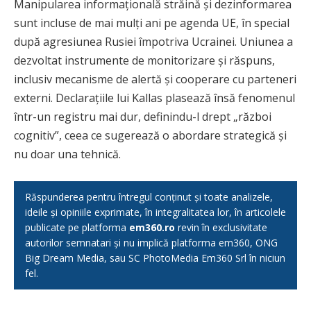
Manipularea informațională străină și dezinformarea
sunt incluse de mai mulți ani pe agenda UE, în special
după agresiunea Rusiei împotriva Ucrainei. Uniunea a
dezvoltat instrumente de monitorizare și răspuns,
inclusiv mecanisme de alertă și cooperare cu parteneri
externi. Declarațiile lui Kallas plasează însă fenomenul
într-un registru mai dur, definindu-l drept „război
cognitiv”, ceea ce sugerează o abordare strategică și
nu doar una tehnică.
Răspunderea pentru întregul conținut și toate analizele,
ideile și opiniile exprimate, în integralitatea lor, în articolele
publicate pe platforma
em360.ro
revin în exclusivitate
autorilor semnatari și nu implică platforma em360, ONG
Big Dream Media, sau SC PhotoMedia Em360 Srl în niciun
fel.