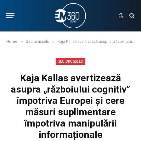
Home
2eu.brussels
Kaja Kallas avertizează asupra „războiului cognitiv” împotriva Europei și cere măsuri suplimentare împotriva manipulării informaționale
»
»
2EU.BRUSSELS
Kaja Kallas avertizează
asupra „războiului cognitiv”
împotriva Europei și cere
măsuri suplimentare
împotriva manipulării
informaționale