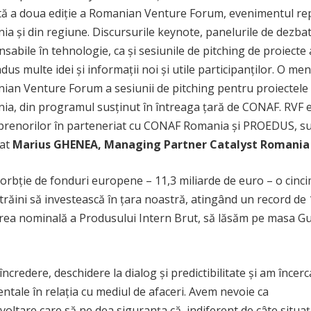
ă a doua ediție a Romanian Venture Forum, evenimentul repre
a și din regiune. Discursurile keynote, panelurile de dezbate
sabile în tehnologie, ca și sesiunile de pitching de proiect
adus multe idei și informații noi și utile participanților. O 
an Venture Forum a sesiunii de pitching pentru proiectele a
a, din programul susținut în întreaga țară de CONAF. RVF es
prenorilor în parteneriat cu CONAF Romania și PROEDUS, sus
rat
Marius GHENEA, Managing Partner Catalyst Romania
rbţie de fonduri europene – 11,3 miliarde de euro – o cinc
răini să investească în ţara noastră, atingând un record de 10
aloarea nominală a Produsului Intern Brut, să lăsăm pe masa 
credere, deschidere la dialog şi predictibilitate şi am încerc
ntale în relaţia cu mediul de afaceri. Avem nevoie ca
oltare care să ne dea siguranţa că, indiferent de câte situaţi