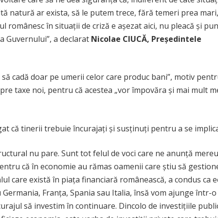
ltă natură ar exista, să le putem trece, fără temeri prea mari
l românesc în situaţii de criză e aşezat aici, nu pleacă şi pu
ea Guvernului”, a declarat
Nicolae CIUCĂ, Președintele
uie să cadă doar pe umerii celor care produc bani”, motiv pent
espre taxe noi, pentru că acestea „vor împovăra şi mai mult m
 că tinerii trebuie încurajaţi şi susţinuţi pentru a se implica 
ructural nu pare. Sunt tot felul de voci care ne anunţă mere
entru că în economie au rămas oamenii care ştiu să gestionez
alul care există în piaţa financiară românească, a condus ca
ermania, Franţa, Spania sau Italia, însă vom ajunge într-o 
urajul să investim în continuare. Dincolo de investiţiile publ