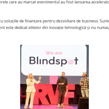
erele care au marcat evenimentul au fost lansarea accelerat
u soluțiile de finanțare pentru dezvoltare de business. Sunte
ment este dedicat elitelor din inovație tehnologică și nu num