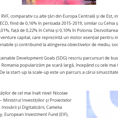
RVF, comparativ cu alte țări din Europa Centrală și de Est, in
CD, fiind de 0,16% în perioada 2015-2019, similar cu Cehia și 
 0,01%, față de 0,22% în Cehia și 0,10% în Polonia. Dezvoltar
ip venture capital, care reprezintă un motor esențial pentru 
nabile și contribuind la atingerea obiectivelor de mediu, soc
stainable Development Goals (SDG) rescriu parcursuri de busin
 Romania popularizăm pe scară largă, începând cu cele mai fr
. De la start-up la scale-up este un parcurs a cărui sinuozit
ilor de cel mai înalt nivel: Nicolae
Ministrul Investițiilor și Proiectelor
novării și Digitalizării, Camelia
 European Investment Fund (EIF),