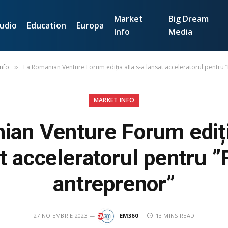
Market
Big Dream
udio
Education
Europa
Info
Media
Info
La Romanian Venture Forum ediția aIIa s-a lansat acceleratorul pentru
»
MARKET INFO
an Venture Forum ediți
t acceleratorul pentru 
antreprenor”
27 NOIEMBRIE 2023
EM360
13 MINS READ