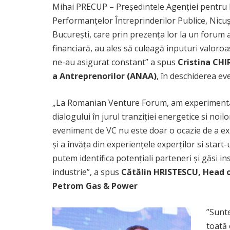
Mihai PRECUP – Preşedintele Agenţiei pentru 
Performanţelor Întreprinderilor Publice, Nicu
București, care prin prezența lor la un forum 
financiară, au ales să culeagă inputuri valoro
ne-au asigurat constant” a spus
Cristina CHI
a Antreprenorilor (ANAA)
, în deschiderea ev
„La Romanian Venture Forum, am experimentat 
dialogului în jurul tranziției energetice si noil
eveniment de VC nu este doar o ocazie de a exp
și a învăța din experiențele experților si start
putem identifica potențiali parteneri și găsi in
industrie”, a spus
Cătălin HRISTESCU, Head
Petrom Gas & Power
”Sunt
toată 