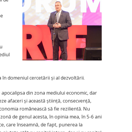
,
ne
ru
ediul
în domeniul cercetării şi al dezvoltării.
u apocalipsa din zona mediului economic, dar
e afaceri şi această ştiinţă, consecvenţă,
 economia românească să fie rezilientă. Nu
zonă de genul acesta, în opinia mea, în 5-6 ani
ice, care înseamnă, de fapt, punerea la