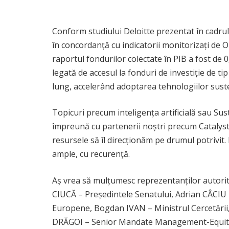
Conform studiului Deloitte prezentat în cadrul 
în concordanță cu indicatorii monitorizați de OE
raportul fondurilor colectate în PIB a fost de
legată de accesul la fonduri de investiție de t
lung, accelerând adoptarea tehnologiilor suste
Topicuri precum inteligența artificială sau Su
împreună cu partenerii noștri precum Catalyst
resursele să îl direcționăm pe drumul potrivit
ample, cu recurență.
Aș vrea să mulțumesc reprezentanților autorităț
CIUCĂ – Președintele Senatului, Adrian CÂCIU – 
Europene, Bogdan IVAN – Ministrul Cercetării, I
DRĂGOI – Senior Mandate Management-Equity,