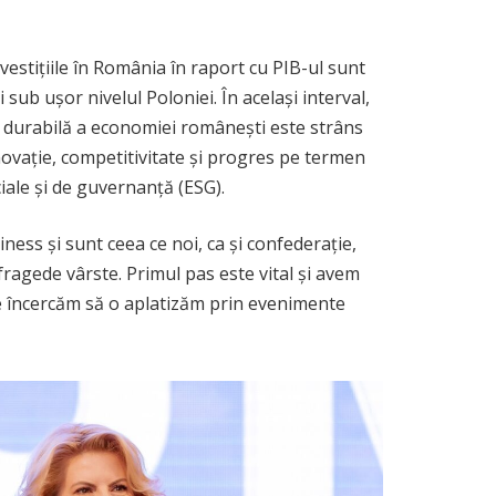
vestițiile în România în raport cu PIB-ul sunt
sub ușor nivelul Poloniei. În același interval,
ea durabilă a economiei românești este strâns
inovație, competitivitate și progres pe termen
iale și de guvernanță (ESG).
ess și sunt ceea ce noi, ca și confederație,
agede vârste. Primul pas este vital și avem
ate încercăm să o aplatizăm prin evenimente