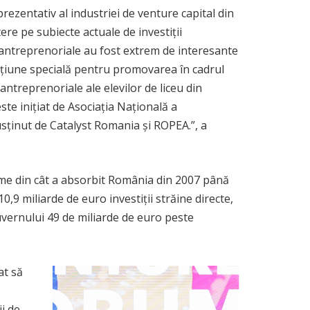
zentativ al industriei de venture capital din
re pe subiecte actuale de investiții
e antreprenoriale au fost extrem de interesante
mențiune specială pentru promovarea în cadrul
ntreprenoriale ale elevilor de liceu din
te inițiat de Asociația Națională a
ținut de Catalyst Romania și ROPEA.”, a
ime din cât a absorbit România din 2007 până
,9 miliarde de euro investiţii străine directe,
Guvernului 49 de miliarde de euro peste
at să
i de