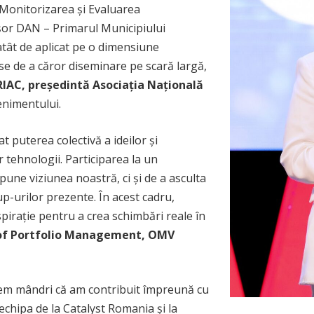
Monitorizarea şi Evaluarea
șor DAN – Primarul Municipiului
atât de aplicat pe o dimensiune
ase de a căror diseminare pe scară largă,
RIAC, președintă Asociația Națională
enimentului.
puterea colectivă a ideilor și
or tehnologii. Participarea la un
une viziunea noastră, ci și de a asculta
-up-urilor prezente. În acest cadru,
spirație pentru a crea schimbări reale în
 of Portfolio Management, OMV
em mândri că am contribuit împreună cu
echipa de la Catalyst Romania și la