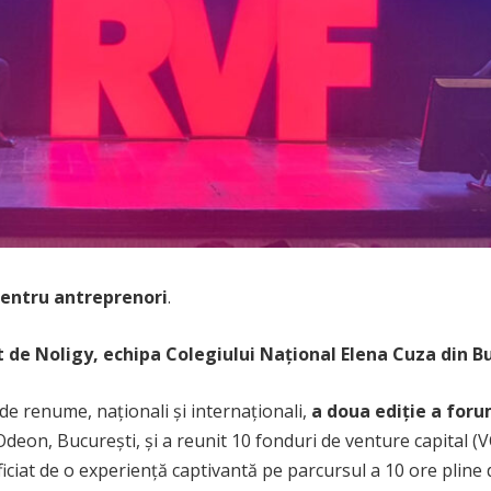
pentru antreprenori
.
t de Noligy,
echipa Colegiului Național Elena Cuza din
e renume, naționali și internaționali,
a doua ediție a for
eon, București, și a reunit 10 fonduri de venture capital (VC)
iciat de o experiență captivantă pe parcursul a 10 ore pline 