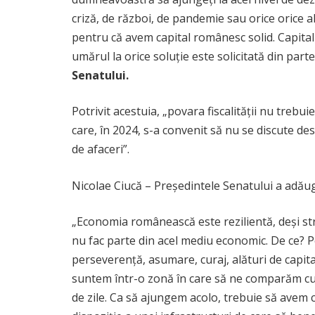
criză, de război, de pandemie sau orice orice a
pentru că avem capital românesc solid. Capitalu
umărul la orice soluţie este solicitată din part
Senatului.
Potrivit acestuia, „povara fiscalităţii nu treb
care, în 2024, s-a convenit să nu se discute d
de afaceri”.
Nicolae Ciucă – Președintele Senatului a adăugat
„Economia românească este rezilientă, deşi st
nu fac parte din acel mediu economic. De ce? P
perseverenţă, asumare, curaj, alături de capit
suntem într-o zonă în care să ne comparăm cu G
de zile. Ca să ajungem acolo, trebuie să avem c