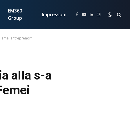
EM360
Impressum
Facebook
YouTube
LinkedIn
Instagram
Group
 ”Femei antreprenor”
a aIIa s-a
”Femei