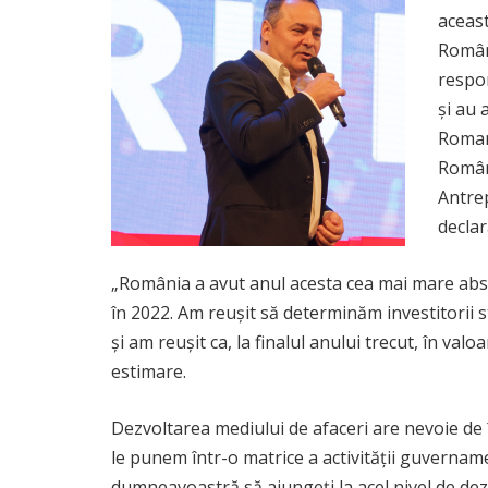
aceast
Români
respon
și au 
Romani
Români
Antre
decla
„România a avut anul acesta cea mai mare abso
în 2022. Am reuşit să determinăm investitorii st
şi am reuşit ca, la finalul anului trecut, în v
estimare.
Dezvoltarea mediului de afaceri are nevoie de în
le punem într-o matrice a activităţii guvername
dumneavoastră să ajungeţi la acel nivel de dezv