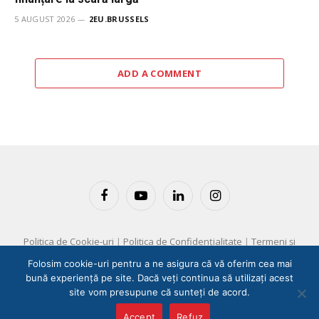
5 AUGUST 2026
2EU.BRUSSELS
ADD A COMMENT
Facebook
YouTube
LinkedIn
Instagram
Politica de Cookie-uri
|
Politica de Confidențialitate
|
Termeni și
Condiții
Folosim cookie-uri pentru a ne asigura că vă oferim cea mai
bună experiență pe site. Dacă veți continua să utilizați acest
Copyright © 2025 EM360 Group
site vom presupune că sunteți de acord.
Accept
Refuz