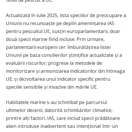
flotei de pescuit a UE.
Actualizată în iulie 2025, lista speciilor de preocupare a
Uniunii nu recunoaște pe deplin amenințarea IAS
pentru pescuitul UE, susțin europarlamentarii, doar
două specii marine fiind incluse. Prin urmare,
parlamentarii europeni cer: îmbunătățirea listei
Uniunii pe baza consilierilor științifice actualizate și a
evaluării riscurilor; progrese la metodele de
monitorizare și armonizarea indicatorilor din întreaga
UE; și dezvoltarea unui indicator specific pentru
speciile sensibile și invazive din mările UE.
Habitatele marine s-au schimbat pe parcursul
ultimelor decenii, datorită schimbărilor climatice,
printre alți factori. IAS, care includ specii prădătoare
alien introduse inadvertent sau intenționat într-un