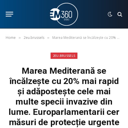
Home
2eu.brussels
Marea Mediterană se încălzește cu 20% mai rapid și adăpostește cele mai multe specii invazive din lume. Europarlamentarii cer măsuri de protecție urgente
»
»
2EU.BRUSSELS
Marea Mediterană se
încălzește cu 20% mai rapid
și adăpostește cele mai
multe specii invazive din
lume. Europarlamentarii cer
măsuri de protecție urgente