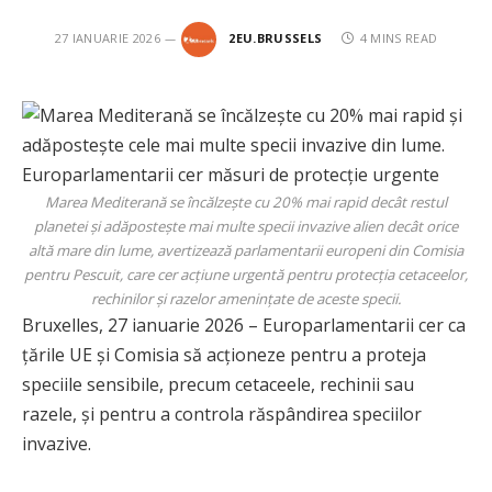
27 IANUARIE 2026
2EU.BRUSSELS
4 MINS READ
Marea Mediterană se încălzește cu 20% mai rapid decât restul
planetei și adăpostește mai multe specii invazive alien decât orice
altă mare din lume, avertizează parlamentarii europeni din Comisia
pentru Pescuit, care cer acțiune urgentă pentru protecția cetaceelor,
rechinilor și razelor amenințate de aceste specii.
Bruxelles, 27 ianuarie 2026 – Europarlamentarii cer ca
țările UE și Comisia să acționeze pentru a proteja
speciile sensibile, precum cetaceele, rechinii sau
razele, și pentru a controla răspândirea speciilor
invazive.