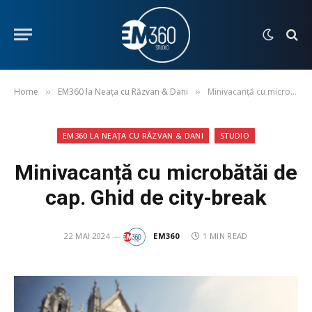
Home
EM360 la Neața cu Răzvan & Dani
Minivacanță cu microbătăi de cap. Ghid de city-break
»
»
EM360 LA NEAȚA CU RĂZVAN & DANI
STUDIO
Minivacanță cu microbătăi de
cap. Ghid de city-break
22 MAI 2024
EM360
1 MIN READ