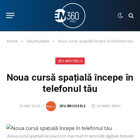
Home
2eu.brussels
Noua cursă spațială începe în telefonul tău
»
»
2EU.BRUSSELS
Noua cursă spațială începe în
telefonul tău
26 MAI 2026
2EU.BRUSSELS
24 MINS READ
Noua cursă spațială se joacă tot mai mult în serviciile digitale folosite