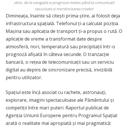
zilnic, de la navigație și prognoze meteo până la comunicații
securizate și monitorizarea crizelor
Dimineața, înainte să citești prima știre, ai folosit deja
infrastructura spațială. Telefonul ți-a calculat poziția.
Mașina sau aplicația de transport ți-a propus o rută. O
aplicație de vreme a transformat date despre
atmosferă, nori, temperatură sau precipitații într-o
prognoză afișată în câteva secunde. O tranzacție
bancară, o rețea de telecomunicații sau un serviciu
digital au depins de sincronizare precisă, invizibilă
pentru utilizator.
Spațiul este încă asociat cu rachete, astronauți,
explorare, imagini spectaculoase ale Pământului și
competiții între mari puteri. Raportul publicat de
Agenția Uniunii Europene pentru Programul Spațial
arată o realitate mai apropiată și mai pragmatică: