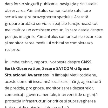
dată într-o singură publicație, navigația prin satelit,
observarea Pământului, comunicațiile satelitare
securizate și supravegherea spațiului. Această
grupare arată că serviciile spațiale funcționează tot
mai mult ca un ecosistem comun, în care datele despre
poziție, imaginile Pământului, comunicațiile securizate
și monitorizarea mediului orbital se completează
reciproc.
În limbaj tehnic, raportul vorbește despre
GNSS
,
Earth Observation
,
Secure SATCOM
și
Space
Situational Awareness
. În limbajul vieții cotidiene,
aceste domenii înseamnă localizare, hărți, agricultură
de precizie, prognoze, monitorizarea dezastrelor,
comunicații guvernamentale, intervenții de urgență,
protecția infrastructurilor critice și supravegherea
traficului de obiecte aflate pe orbită.