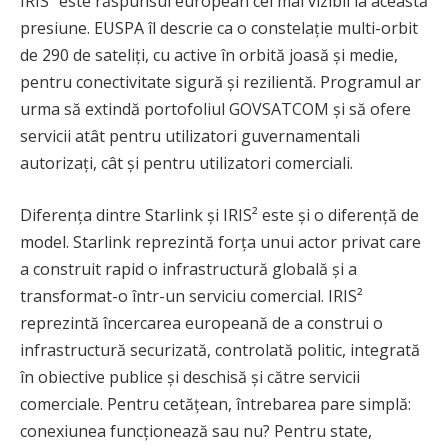
IRIS² este răspunsul european cel mai vizibil la această
presiune. EUSPA îl descrie ca o constelație multi-orbit
de 290 de sateliți, cu active în orbită joasă și medie,
pentru conectivitate sigură și rezilientă. Programul ar
urma să extindă portofoliul GOVSATCOM și să ofere
servicii atât pentru utilizatori guvernamentali
autorizați, cât și pentru utilizatori comerciali.
Diferența dintre Starlink și IRIS² este și o diferență de
model. Starlink reprezintă forța unui actor privat care
a construit rapid o infrastructură globală și a
transformat-o într-un serviciu comercial. IRIS²
reprezintă încercarea europeană de a construi o
infrastructură securizată, controlată politic, integrată
în obiective publice și deschisă și către servicii
comerciale. Pentru cetățean, întrebarea pare simplă:
conexiunea funcționează sau nu? Pentru state,