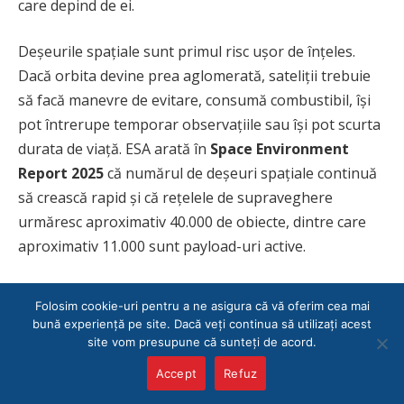
care depind de ei.
Deșeurile spațiale sunt primul risc ușor de înțeles.
Dacă orbita devine prea aglomerată, sateliții trebuie
să facă manevre de evitare, consumă combustibil, își
pot întrerupe temporar observațiile sau își pot scurta
durata de viață. ESA arată în
Space Environment
Report 2025
că numărul de deșeuri spațiale continuă
să crească rapid și că rețelele de supraveghere
urmăresc aproximativ 40.000 de obiecte, dintre care
aproximativ 11.000 sunt payload-uri active.
Această aglomerare schimbă logica economică a
Folosim cookie-uri pentru a ne asigura că vă oferim cea mai
spațiului. O piață care depinde de mii de sateliți are
bună experiență pe site. Dacă veți continua să utilizați acest
nevoie și de reguli, monitorizare, coordonare și
site vom presupune că sunteți de acord.
responsabilitate. Un satelit pierdut nu este doar o
Accept
Refuz
pierdere tehnică pentru operator. Poate deveni un