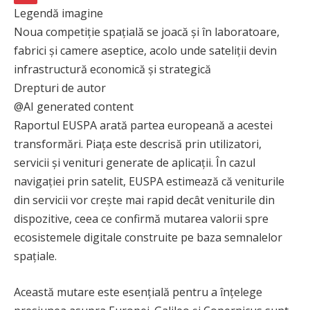
Legendă imagine
AFIȘEAZĂ
Noua competiție spațială se joacă și în laboratoare,
INFORMAȚIILE
fabrici și camere aseptice, acolo unde sateliții devin
infrastructură economică și strategică
IMAGINII
Drepturi de autor
@AI generated content
Raportul EUSPA arată partea europeană a acestei
transformări. Piața este descrisă prin utilizatori,
servicii și venituri generate de aplicații. În cazul
navigației prin satelit, EUSPA estimează că veniturile
din servicii vor crește mai rapid decât veniturile din
dispozitive, ceea ce confirmă mutarea valorii spre
ecosistemele digitale construite pe baza semnalelor
spațiale.
Această mutare este esențială pentru a înțelege