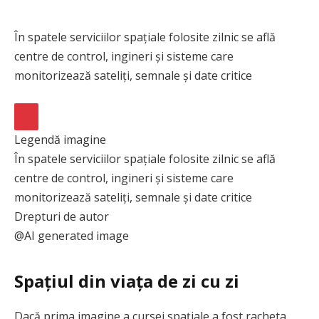
În spatele serviciilor spațiale folosite zilnic se află
centre de control, ingineri și sisteme care
monitorizează sateliți, semnale și date critice
Legendă imagine
AFIȘEAZĂ
În spatele serviciilor spațiale folosite zilnic se află
INFORMAȚIILE
centre de control, ingineri și sisteme care
monitorizează sateliți, semnale și date critice
IMAGINII
Drepturi de autor
@AI generated image
Spațiul din viața de zi cu zi
Dacă prima imagine a cursei spațiale a fost racheta,