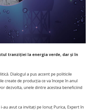
 tranziției la energia verde, dar și în
ică. Dialogul a pus accent pe politicile
 create de producția ce va începe în anul
 vor dezvolta, unele dintre acestea beneficiind
i-au avut ca invitați pe Ionuț Purica, Expert în