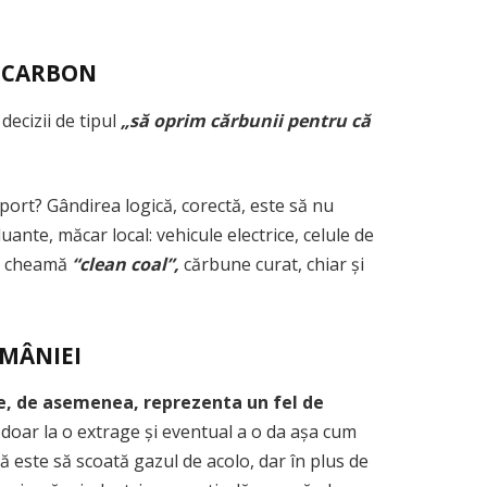
E CARBON
ecizii de tipul
„să oprim cărbunii pentru că
ort? Gândirea logică, corectă, este să nu
ante, măcar local: vehicule electrice, celule de
se cheamă
“clean coal”,
cărbune curat, chiar și
OMÂNIEI
e, de asemenea, reprezenta un fel de
 doar la o extrage și eventual a o da așa cum
este să scoată gazul de acolo, dar în plus de