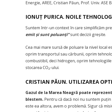
Energie, AREE, Cristian Păun, Prof. Univ. ASE Bu
IONUȚ PURICA. NOILE TEHNOLOGI
Suntem într-un context în care simplificăm pre
emit și sunt poluanți”
sunt decizii greșite.
Cea mai mare sursă de poluare la nivel local e
oprim transportul sau cărbunii, oprim tehnologi
combustibil, deci hidrogen, oprim tehnologiile
stocarea CO₂-ului.
CRISTIAN PĂUN. UTILIZAREA OPT
Gazul de la Marea Neagră poate reprezenta
blestem.
Pentru că dacă noi nu suntem puțin a
este ea altora, avem o problemă. Sigur că mis