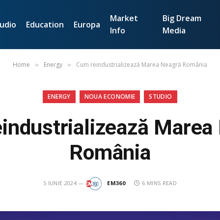
Market
Big Dream
udio
Education
Europa
Info
Media
Home
Energy
Cum reindustrializează Marea Neagră România
»
»
ENERGY
NOUA ECONOMIE
STUDIO
industrializează Marea
România
5 IUNIE 2024
EM360
6 MINS READ