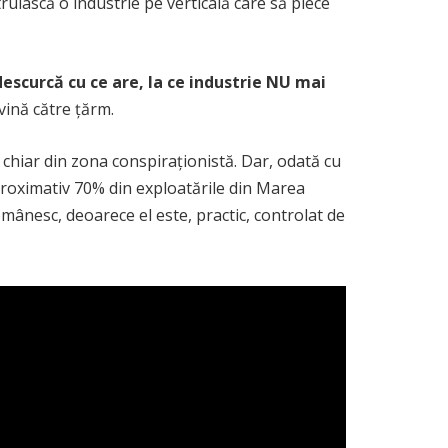
ruiască o industrie pe verticală care să plece
scurcă cu ce are, la ce industrie NU mai
vină către țărm.
, chiar din zona conspiraționistă. Dar, odată cu
oximativ 70% din exploatările din Marea
românesc, deoarece el este, practic, controlat de