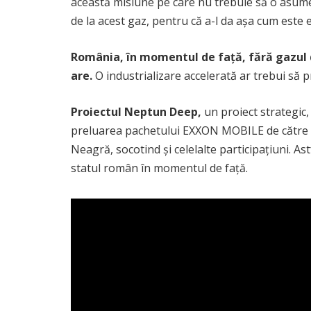
această misiune pe care nu trebuie să o asume el
de la acest gaz, pentru că a-l da așa cum este 
România, în momentul de față, fără gazul d
are.
O industrializare accelerată ar trebui să 
Proiectul Neptun Deep,
un proiect strategic,
preluarea pachetului EXXON MOBILE de către 
Neagră, socotind și celelalte participațiuni. As
statul român în momentul de față.