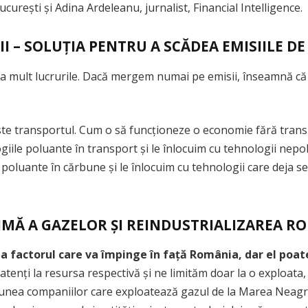
curești și Adina Ardeleanu, jurnalist, Financial Intelligence.
I – SOLUȚIA PENTRU A SCĂDEA EMISIILE D
a mult lucrurile. Dacă mergem numai pe emisii, înseamnă că d
ste transportul. Cum o să funcționeze o economie fără transp
ile poluante în transport și le înlocuim cu tehnologii nepolu
 poluante în cărbune și le înlocuim cu tehnologii care deja 
IMĂ A GAZELOR ȘI REINDUSTRIALIZAREA R
 factorul care va împinge în față România, dar el poat
tenți la resursa respectivă și ne limităm doar la o exploata,
iunea companiilor care exploatează gazul de la Marea Neagră 