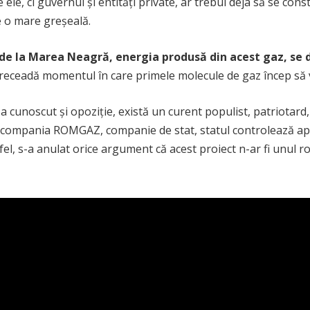
e, ci guvernul și entități private, ar trebui deja să se const
e o mare greșeală.
e la Marea Neagră, energia produsă din acest gaz, se de
preceadă momentul în care primele molecule de gaz încep să 
 a cunoscut și opoziție, există un curent populist, patriotard
compania ROMGAZ, companie de stat, statul controlează apr
tfel, s-a anulat orice argument că acest proiect n-ar fi unul 