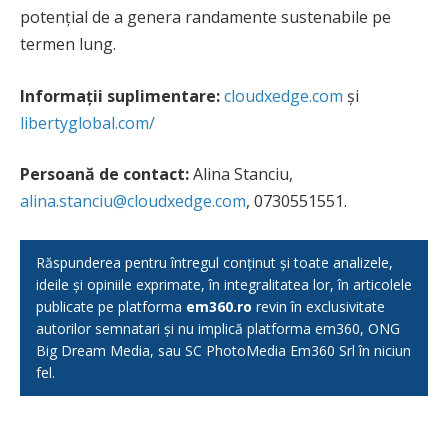
potențial de a genera randamente sustenabile pe
termen lung.
Informații suplimentare:
cloudxedge.com
și
libertyglobal.com/
Persoană de contact:
Alina Stanciu,
alina.stanciu@cloudxedge.com
, 0730551551.
Răspunderea pentru întregul conținut și toate analizele,
ideile și opiniile exprimate, în integralitatea lor, în articolele
publicate pe platforma
em360.ro
revin în exclusivitate
autorilor semnatari și nu implică platforma em360, ONG
Big Dream Media, sau SC PhotoMedia Em360 Srl în niciun
fel.