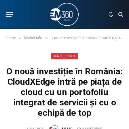
Home
Market Info
O nouă investiție în România: CloudXEdge intră pe piața de cloud cu un portofoliu integrat de servicii și cu o echipă de top
»
»
MARKET INFO
O nouă investiție în România:
CloudXEdge intră pe piața de
cloud cu un portofoliu
integrat de servicii și cu o
echipă de top
6 MAI 2026
EM360
4 MINS READ