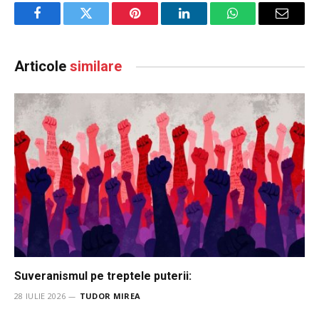
Facebook
Twitter
Pinterest
LinkedIn
WhatsApp
Email
Articole
similare
Suveranismul pe treptele puterii:
28 IULIE 2026
TUDOR MIREA