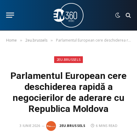
Home
2eu.brussels
Parlamentul European cere deschiderea rapidă a negocierilor de aderare cu Republica Moldova
»
»
2EU.BRUSSELS
Parlamentul European cere
deschiderea rapidă a
negocierilor de aderare cu
Republica Moldova
3 IUNIE 2026
2EU.BRUSSELS
6 MINS READ