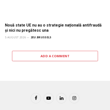
Nouă state UE nu au o strategie națională antifraudă
și nici nu pregătesc una
5 AUGUST 2026
2EU.BRUSSELS
ADD A COMMENT
Facebook
YouTube
LinkedIn
Instagram