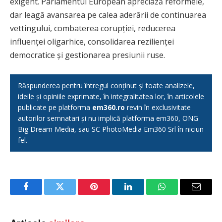
exigent. Parlamentul European apreciază reformele,
dar leagă avansarea pe calea aderării de continuarea
vettingului, combaterea corupției, reducerea
influenței oligarhice, consolidarea rezilienței
democratice și gestionarea presiunii ruse.
Răspunderea pentru întregul conținut și toate analizele,
ideile și opiniile exprimate, în integralitatea lor, în articolele
publicate pe platforma
em360.ro
revin în exclusivitate
autorilor semnatari și nu implică platforma em360, ONG
Big Dream Media, sau SC PhotoMedia Em360 Srl în niciun
fel.
Facebook
Twitter
Pinterest
LinkedIn
WhatsApp
Email