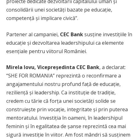
proiecte dedicate dezvoltării capitalului uman și
consolidării unei societăți bazate pe educație,
competență și implicare civică”.
Partener al campaniei,
CEC Bank
susține investițiile în
educație și dezvoltarea leadershipului ca elemente
esențiale pentru viitorul României.
Mirela Iovu, Vicepreședinta CEC Bank
, a declarat:
“SHE FOR ROMANIA” reprezintă o reconfirmare a
angajamentului nostru profund față de educație,
reziliență și leadership. Ca instituție de tradiție,
credem cu tărie că forța unei societăți solide se
construiește prin vocație, integritate și prin puterea
mentoratului. Investiția în oameni, în leadershipul
feminin și în egalitatea de șanse reprezintă cea mai
sigură investiție în viitor. Am fost mândri să susținem