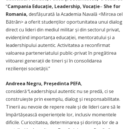
“
Campania Educație, Leadership, Vocație
–
She for
Romania,
desfășurată la Academia Navală <Mircea cel
Bătrân> a oferit studenților oportunitatea unui dialog
direct cu lideri din mediul militar și din sectorul privat,
evidențiind importanța educației, mentoratului și a
leadershipului autentic. Activitatea a reconfirmat
valoarea parteneriatului public-privat în pregătirea
viitoarei generații de tineri și în consolidarea
rezilienței societății.”
Andreea Negru, Președinta PEFA
,
consideră
“
Leadershipul autentic nu se predă, ci se
construiește prin exemplu, dialog și responsabilitate.
Tinerii au nevoie de repere reale și de lideri care să le
împărtășească experiențele lor, inclusiv momentele
dificile. Curiozitatea, determinarea și dorința lor de a