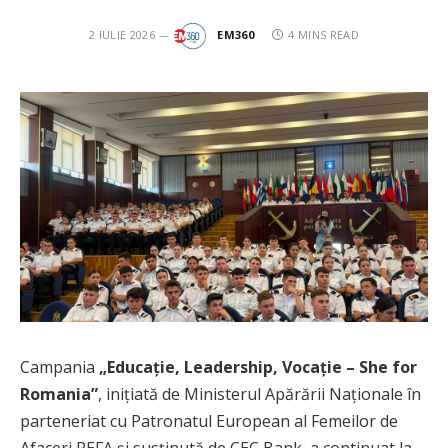
2 IULIE 2026
EM360
4 MINS READ
Campania
„Educație, Leadership, Vocație – She for
Romania”
, inițiată de Ministerul Apărării Naționale în
parteneriat cu Patronatul European al Femeilor de
Afaceri PEFA și susținută de CEC Bank, a continuat la