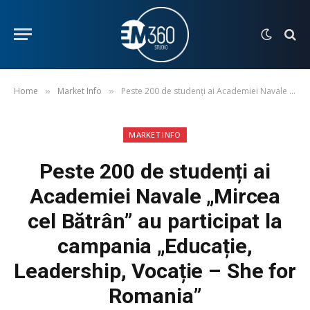
Home
Market Info
Peste 200 de studenți ai Academiei Navale „Mircea cel Bătrân” au participat la campania „Educație, Leadership, Vocație – She for Romania”
»
»
MARKET INFO
Peste 200 de studenți ai
Academiei Navale „Mircea
cel Bătrân” au participat la
campania „Educație,
Leadership, Vocație – She for
Romania”