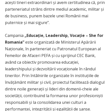
acești tineri extraordinari și avem certitudinea că, prin
parteneriatul strâns dintre mediul academic, militar și
de business, punem bazele unei Românii mai
puternice și mai sigure”.
Campania
„Educație, Leadership, Vocație – She for
Romania”
este organizată de Ministerul Apărării
Naționale, în parteneriat cu Patronatul European al
Femeilor de Afaceri PEFA și cu sprijinul CEC Bank,
având ca obiectiv promovarea educației,
leadershipului și dezvoltării vocaționale în rândul
tinerilor. Prin întâlnirile organizate în instituțiile de
învățământ militar și civil, proiectul facilitează dialogul
dintre noile generații și lideri din domenii-cheie ale
societății, contribuind la formarea unor profesioniști
responsabili și la consolidarea unei culturi a
performanței, integrității și egalității de șanse.