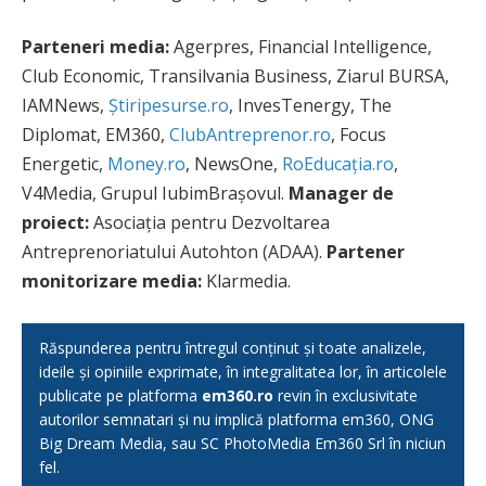
Parteneri media:
Agerpres, Financial Intelligence,
Club Economic, Transilvania Business, Ziarul BURSA,
IAMNews,
Știripesurse.ro
, InvesTenergy, The
Diplomat, EM360,
ClubAntreprenor.ro
, Focus
Energetic,
Money.ro
, NewsOne,
RoEducația.ro
,
V4Media, Grupul IubimBrașovul.
Manager de
proiect:
Asociația pentru Dezvoltarea
Antreprenoriatului Autohton (ADAA).
Partener
monitorizare media:
Klarmedia.
Răspunderea pentru întregul conținut și toate analizele,
ideile și opiniile exprimate, în integralitatea lor, în articolele
publicate pe platforma
em360.ro
revin în exclusivitate
autorilor semnatari și nu implică platforma em360, ONG
Big Dream Media, sau SC PhotoMedia Em360 Srl în niciun
fel.