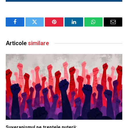
Facebook
Twitter
Pinterest
LinkedIn
WhatsApp
Email
Articole
similare
Suveranismul pe treptele puterii: