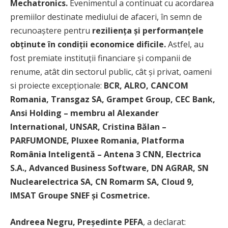
Mechatronics.
Evenimentul a continuat cu acordarea
premiilor destinate mediului de afaceri, în semn de
recunoaștere pentru
reziliența și performanțele
obținute în condiții economice dificile
.
Astfel, au
fost premiate instituții financiare și companii de
renume, atât din sectorul public, cât și privat, oameni
si proiecte excepționale:
BCR, ALRO, CANCOM
Romania, Transgaz SA, Grampet Group, CEC Bank,
Ansi Holding – membru al Alexander
International, UNSAR, Cristina B
ălan
–
PARFUMONDE, Pluxee Romania, Platforma
România Inteligentă – Antena 3 CNN, Electrica
S.A., Advanced Business Software, DN AGRAR, SN
Nuclearelectrica SA, CN Romarm SA, Cloud 9,
IMSAT Groupe SNEF și Cosmetrice.
Andreea Negru, Președinte PEFA
, a declarat: