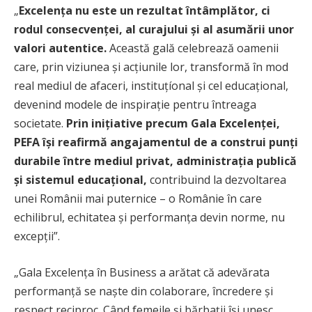
„
Excelența nu este un rezultat întâmplător, ci
rodul consecvenței, al curajului și al asumării unor
valori autentice.
Această gală celebrează oamenii
care, prin viziunea și acțiunile lor, transformă în mod
real mediul de afaceri, instituțíonal și cel educațional,
devenind modele de inspirație pentru întreaga
societate.
Prin inițiative precum Gala Excelenței,
PEFA își reafirmă angajamentul de a construi punți
durabile între mediul privat, administrația publică
și sistemul educațional,
contribuind la dezvoltarea
unei Românii mai puternice – o Românie în care
echilibrul, echitatea și performanța devin norme, nu
excepții”.
„Gala Excelența în Business a arătat că adevărata
performanță se naște din colaborare, încredere și
respect reciproc. Când femeile și bărbații își unesc