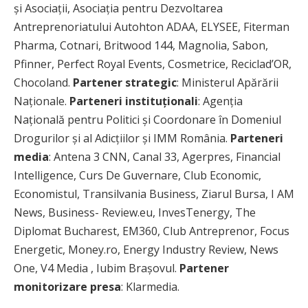
și Asociații, Asociația pentru Dezvoltarea
Antreprenoriatului Autohton ADAA, ELYSEE, Fiterman
Pharma, Cotnari, Britwood 144, Magnolia, Sabon,
Pfinner, Perfect Royal Events, Cosmetrice, Reciclad’OR,
Chocoland.
Partener strategic
: Ministerul Apărării
Naționale.
Parteneri instituționali
: Agenția
Națională pentru Politici și Coordonare în Domeniul
Drogurilor și al Adicțiilor și IMM România.
Parteneri
media
: Antena 3 CNN, Canal 33, Agerpres, Financial
Intelligence, Curs De Guvernare, Club Economic,
Economistul, Transilvania Business, Ziarul Bursa, I AM
News, Business- Review.eu, InvesTenergy, The
Diplomat Bucharest, EM360, Club Antreprenor, Focus
Energetic, Money.ro, Energy Industry Review, News
One, V4 Media , Iubim Brașovul.
Partener
monitorizare presa
: Klarmedia.