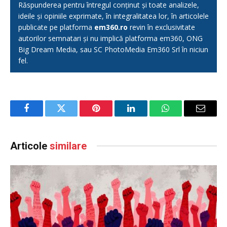
Răspunderea pentru întregul conținut și toate analizele,
ideile și opiniile exprimate, în integralitatea lor, în articolele
publicate pe platforma
em360.ro
revin în exclusivitate
autorilor semnatari și nu implică platforma em360, ONG
Big Dream Media, sau SC PhotoMedia Em360 Srl în niciun
fel.
Facebook
Twitter
Pinterest
LinkedIn
WhatsApp
Email
Articole
similare