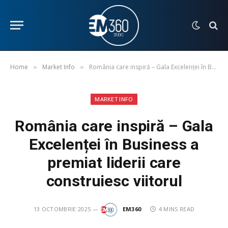
Home
Market Info
România care inspiră – Gala Excelenței în Business a premiat liderii care construiesc viitorul
»
»
MARKET INFO
România care inspiră – Gala
Excelenței în Business a
premiat liderii care
construiesc viitorul
13 OCTOMBRIE 2025
EM360
4 MINS READ