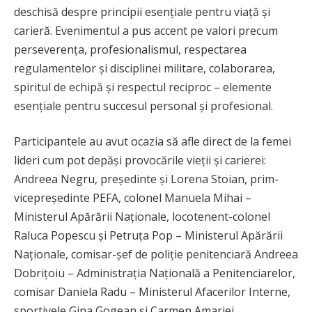
deschisă despre principii esențiale pentru viață și
carieră. Evenimentul a pus accent pe valori precum
perseverența, profesionalismul, respectarea
regulamentelor și disciplinei militare, colaborarea,
spiritul de echipă și respectul reciproc – elemente
esențiale pentru succesul personal și profesional.
Participantele au avut ocazia să afle direct de la femei
lideri cum pot depăși provocările vieții și carierei:
Andreea Negru, președinte și Lorena Stoian, prim-
vicepreședinte PEFA, colonel Manuela Mihai –
Ministerul Apărării Naționale, locotenent-colonel
Raluca Popescu și Petruța Pop – Ministerul Apărării
Naționale, comisar-șef de poliție penitenciară Andreea
Dobrițoiu – Administrația Națională a Penitenciarelor,
comisar Daniela Radu – Ministerul Afacerilor Interne,
sportivele Gina Gogean și Carmen Amariei.