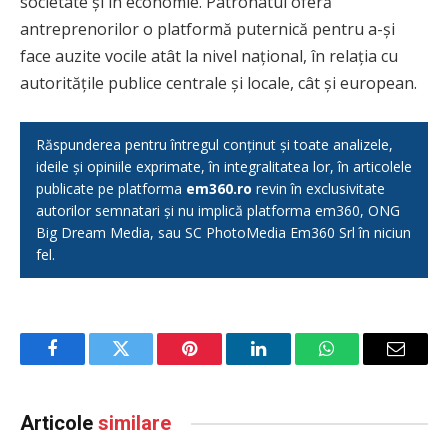
societate și în economie. Patronatul oferă
antreprenorilor o platformă puternică pentru a-și
face auzite vocile atât la nivel național, în relația cu
autoritățile publice centrale și locale, cât și european.
Răspunderea pentru întregul conținut și toate analizele,
ideile și opiniile exprimate, în integralitatea lor, în articolele
publicate pe platforma
em360.ro
revin în exclusivitate
autorilor semnatari și nu implică platforma em360, ONG
Big Dream Media, sau SC PhotoMedia Em360 Srl în niciun
fel.
Facebook
Twitter
Pinterest
LinkedIn
WhatsApp
Email
Articole
similare