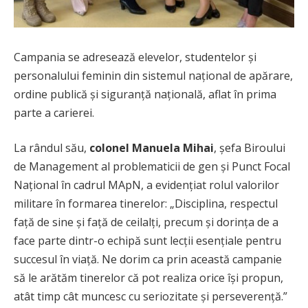
Campania se adresează elevelor, studentelor și
personalului feminin din sistemul național de apărare,
ordine publică și siguranță națională, aflat în prima
parte a carierei.
La rândul său,
colonel Manuela Mihai
, șefa Biroului
de Management al problematicii de gen și Punct Focal
Național în cadrul MApN, a evidențiat rolul valorilor
militare în formarea tinerelor: „Disciplina, respectul
față de sine și față de ceilalți, precum și dorința de a
face parte dintr-o echipă sunt lecții esențiale pentru
succesul în viață. Ne dorim ca prin această campanie
să le arătăm tinerelor că pot realiza orice își propun,
atât timp cât muncesc cu seriozitate și perseverență.”