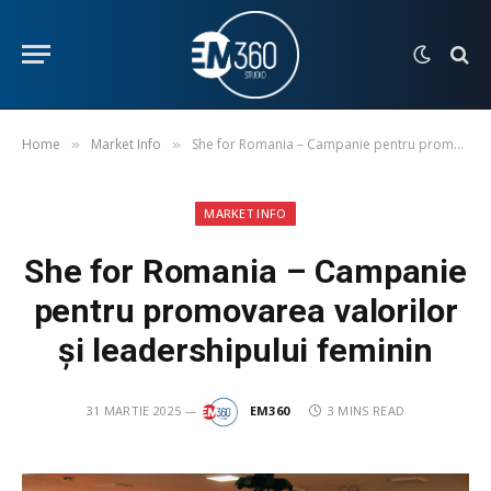
Home
Market Info
She for Romania – Campanie pentru promovarea valorilor și leadershipului feminin
»
»
MARKET INFO
She for Romania – Campanie
pentru promovarea valorilor
și leadershipului feminin
31 MARTIE 2025
EM360
3 MINS READ