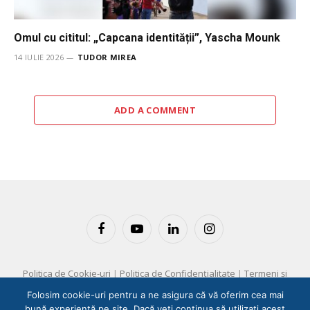
Omul cu cititul: „Capcana identității”, Yascha Mounk
14 IULIE 2026
TUDOR MIREA
ADD A COMMENT
Facebook
YouTube
LinkedIn
Instagram
Politica de Cookie-uri
|
Politica de Confidențialitate
|
Termeni și
Condiții
Folosim cookie-uri pentru a ne asigura că vă oferim cea mai
bună experiență pe site. Dacă veți continua să utilizați acest