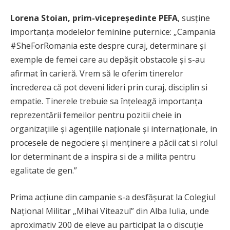
Lorena Stoian
, prim-vicepreședinte PEFA
, susține
importanța modelelor feminine puternice: „Campania
#SheForRomania este despre curaj, determinare și
exemple de femei care au depășit obstacole și s-au
afirmat în carieră. Vrem să le oferim tinerelor
încrederea că pot deveni lideri prin curaj, disciplin si
empatie. Tinerele trebuie sa înțeleagă importanța
reprezentării femeilor pentru pozitii cheie in
organizațiile și agențiile naționale și internaționale, in
procesele de negociere și menținere a păcii cat si rolul
lor determinant de a inspira si de a milita pentru
egalitate de gen.”
Prima acțiune din campanie s-a desfășurat la Colegiul
Național Militar „Mihai Viteazul” din Alba Iulia, unde
aproximativ 200 de eleve au participat la o discuție