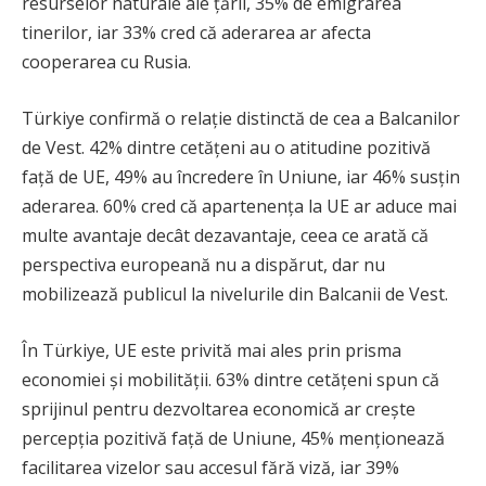
resurselor naturale ale țării, 35% de emigrarea
tinerilor, iar 33% cred că aderarea ar afecta
cooperarea cu Rusia.
Türkiye confirmă o relație distinctă de cea a Balcanilor
de Vest. 42% dintre cetățeni au o atitudine pozitivă
față de UE, 49% au încredere în Uniune, iar 46% susțin
aderarea. 60% cred că apartenența la UE ar aduce mai
multe avantaje decât dezavantaje, ceea ce arată că
perspectiva europeană nu a dispărut, dar nu
mobilizează publicul la nivelurile din Balcanii de Vest.
În Türkiye, UE este privită mai ales prin prisma
economiei și mobilității. 63% dintre cetățeni spun că
sprijinul pentru dezvoltarea economică ar crește
percepția pozitivă față de Uniune, 45% menționează
facilitarea vizelor sau accesul fără viză, iar 39%