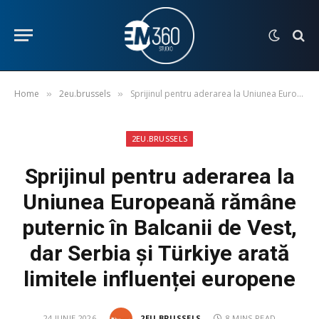
Home
2eu.brussels
Sprijinul pentru aderarea la Uniunea Europeană rămâne puternic în Balcanii de Vest, dar Serbia și Türkiye arată limitele influenței europene
»
»
2EU.BRUSSELS
Sprijinul pentru aderarea la
Uniunea Europeană rămâne
puternic în Balcanii de Vest,
dar Serbia și Türkiye arată
limitele influenței europene
24 IUNIE 2026
2EU.BRUSSELS
8 MINS READ