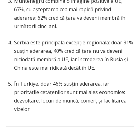
Muntenegru combină o imagine pozitivă a UE,
67%, cu așteptarea cea mai rapidă privind
aderarea: 62% cred că țara va deveni membră în
următorii cinci ani.
Serbia este principala excepție regională: doar 31%
susțin aderarea, 40% cred că țara nu va deveni
niciodată membră a UE, iar încrederea în Rusia și
China este mai ridicată decât în UE.
În Türkiye, doar 46% susțin aderarea, iar
prioritățile cetățenilor sunt mai ales economice:
dezvoltare, locuri de muncă, comerț și facilitarea
vizelor.