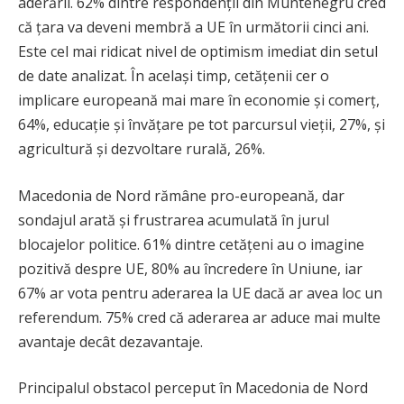
aderării. 62% dintre respondenții din Muntenegru cred
că țara va deveni membră a UE în următorii cinci ani.
Este cel mai ridicat nivel de optimism imediat din setul
de date analizat. În același timp, cetățenii cer o
implicare europeană mai mare în economie și comerț,
64%, educație și învățare pe tot parcursul vieții, 27%, și
agricultură și dezvoltare rurală, 26%.
Macedonia de Nord rămâne pro-europeană, dar
sondajul arată și frustrarea acumulată în jurul
blocajelor politice. 61% dintre cetățeni au o imagine
pozitivă despre UE, 80% au încredere în Uniune, iar
67% ar vota pentru aderarea la UE dacă ar avea loc un
referendum. 75% cred că aderarea ar aduce mai multe
avantaje decât dezavantaje.
Principalul obstacol perceput în Macedonia de Nord