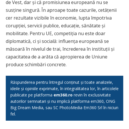
de Vest, dar și că promisiunea europeană nu se
susține singură. În aproape toate cazurile, cetățenii
cer rezultate vizibile în economie, lupta împotriva
corupției, servicii publice, educație, sănătate și
mobilitate. Pentru UE, competiția nu este doar
diplomatică, ci și socială: influența europeană se
măsoară în nivelul de trai, încrederea în instituții și
capacitatea de a arăta că apropierea de Uniune
produce schimbări concrete.
Răspunderea pentru întregul conținut și toate analizele,
ideile și opiniile exprimate, în integralitatea lor, în articolele
publicate pe platforma
em360.ro
revin în exclusivitate
autorilor semnatari și nu implică platforma em360, ONG
Big Dream Media, sau SC PhotoMedia Em360 Srl în niciun
fel.