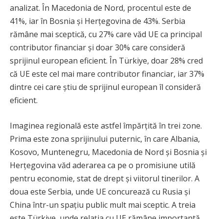
analizat. În Macedonia de Nord, procentul este de
41%, iar în Bosnia și Herțegovina de 43%. Serbia
rămâne mai sceptică, cu 27% care văd UE ca principal
contributor financiar și doar 30% care consideră
sprijinul european eficient. În Türkiye, doar 28% cred
că UE este cel mai mare contributor financiar, iar 37%
dintre cei care știu de sprijinul european îl consideră
eficient.
Imaginea regională este astfel împărțită în trei zone.
Prima este zona sprijinului puternic, în care Albania,
Kosovo, Muntenegru, Macedonia de Nord și Bosnia și
Herțegovina văd aderarea ca pe o promisiune utilă
pentru economie, stat de drept și viitorul tinerilor. A
doua este Serbia, unde UE concurează cu Rusia și
China într-un spațiu public mult mai sceptic. A treia
este Türkiye, unde relația cu UE rămâne importantă,